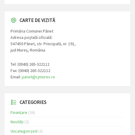
CARTE DE VIZITĂ
Primăria Comunei Pănet
Adresa poștală oficială:
547450 Pănet, str. Principală, nr. 191,
jud Mureș, România
Tel: (0040) 265-322112
Fax: (0040) 265-322112
Email:
panet@cjmures.ro
CATEGORIES
Finanțare
(26)
Noutăți
(2)
Uncategorized
(3)