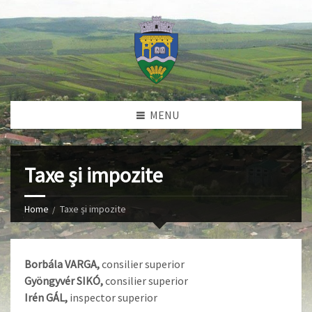
MENU
Taxe și impozite
Home
Taxe și impozite
Borbála VARGA,
consilier superior
Gyöngyvér SIKÓ,
consilier superior
Irén GÁL,
inspector superior