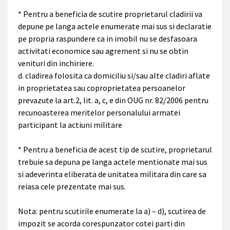
* Pentru a beneficia de scutire proprietarul cladirii va
depune pe langa actele enumerate mai sus si declaratie
pe propria raspundere ca in imobil nu se desfasoara
activitati economice sau agrement si nu se obtin
venituri din inchiriere.
d. cladirea folosita ca domiciliu si/sau alte cladiri aflate
in proprietatea sau coproprietatea persoanelor
prevazute la art.2, lit. a, c, e din OUG nr. 82/2006 pentru
recunoasterea meritelor personalului armatei
participant la actiuni militare
* Pentru a beneficia de acest tip de scutire, proprietarul
trebuie sa depuna pe langa actele mentionate mai sus
si adeverinta eliberata de unitatea militara din care sa
reiasa cele prezentate mai sus.
Nota: pentru scutirile enumerate la a) – d), scutirea de
impozit se acorda corespunzator cotei parti din