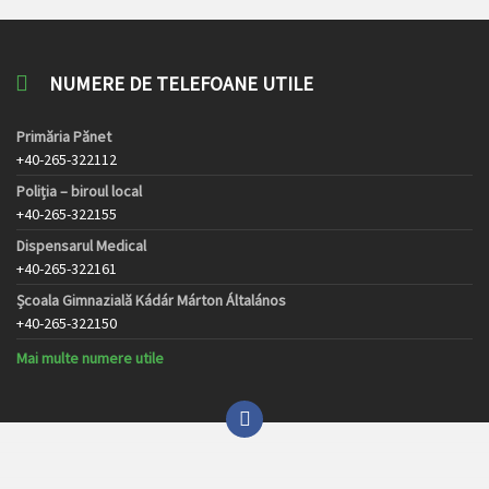
NUMERE DE TELEFOANE UTILE
Primăria Pănet
+40-265-322112
Poliția – biroul local
+40-265-322155
Dispensarul Medical
+40-265-322161
Școala Gimnazială Kádár Márton Általános
+40-265-322150
Mai multe numere utile