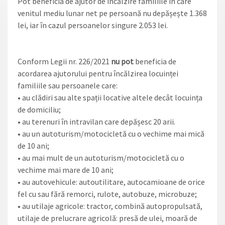
Pot beneficia de ajutor de încălzire familiile în care
venitul mediu lunar net pe persoană nu depășește 1.368
lei, iar în cazul persoanelor singure 2.053 lei.
Conform Legii nr. 226/2021
nu pot
beneficia de
acordarea ajutorului pentru încălzirea locuinței
familiile sau persoanele care:
• au clădiri sau alte spații locative altele decât locuința
de domiciliu;
• au terenuri în intravilan care depășesc 20 arii.
• au un autoturism/motocicletă cu o vechime mai mică
de 10 ani;
• au mai mult de un autoturism/motocicletă cu o
vechime mai mare de 10 ani;
• au autovehicule: autoutilitare, autocamioane de orice
fel cu sau fără remorci, rulote, autobuze, microbuze;
• au utilaje agricole: tractor, combină autopropulsată,
utilaje de prelucrare agricolă: presă de ulei, moară de