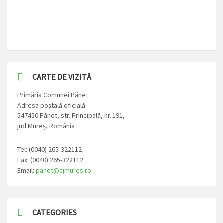
CARTE DE VIZITĂ
Primăria Comunei Pănet
Adresa poștală oficială:
547450 Pănet, str. Principală, nr. 191,
jud Mureș, România
Tel: (0040) 265-322112
Fax: (0040) 265-322112
Email:
panet@cjmures.ro
CATEGORIES