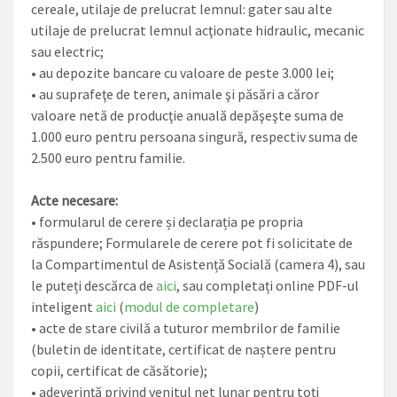
cereale, utilaje de prelucrat lemnul: gater sau alte
utilaje de prelucrat lemnul acţionate hidraulic, mecanic
sau electric;
• au depozite bancare cu valoare de peste 3.000 lei;
• au suprafeţe de teren, animale şi păsări a căror
valoare netă de producţie anuală depăşeşte suma de
1.000 euro pentru persoana singură, respectiv suma de
2.500 euro pentru familie.
Acte necesare:
• formularul de cerere și declarația pe propria
răspundere; Formularele de cerere pot fi solicitate de
la Compartimentul de Asistență Socială (camera 4), sau
le puteți descărca de
aici
, sau completați online PDF-ul
inteligent
aici
(
modul de completare
)
• acte de stare civilă a tuturor membrilor de familie
(buletin de identitate, certificat de naștere pentru
copii, certificat de căsătorie);
• adeverință privind venitul net lunar pentru toți