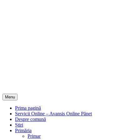
Menu
Prima pagină
Servicii Online – Avansis Online Pănet
Despre comună
Știri
Primăria
Primar