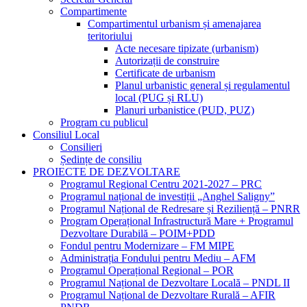
Compartimente
Compartimentul urbanism și amenajarea
teritoriului
Acte necesare tipizate (urbanism)
Autorizații de construire
Certificate de urbanism
Planul urbanistic general și regulamentul
local (PUG și RLU)
Planuri urbanistice (PUD, PUZ)
Program cu publicul
Consiliul Local
Consilieri
Ședințe de consiliu
PROIECTE DE DEZVOLTARE
Programul Regional Centru 2021-2027 – PRC
Programul național de investiții „Anghel Saligny”
Programul Național de Redresare și Reziliență – PNRR
Program Operațional Infrastructură Mare + Programul
Dezvoltare Durabilă – POIM+PDD
Fondul pentru Modernizare – FM MIPE
Administrația Fondului pentru Mediu – AFM
Programul Operațional Regional – POR
Programul Național de Dezvoltare Locală – PNDL II
Programul Național de Dezvoltare Rurală – AFIR