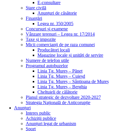
E-consultare
Stare civilă
Anunțuri de căsătorie
Finanțări
Legea nr. 350/2005
Concursuri și examene
Vânzare terenuri – Legea nr. 17/2014
Taxe și impozite
Micii comercianți de pe raza comunei
Producători locali
Magazine locale și unități de servire
Numere de telefon utile
Programul autobuzelor
Linia Tg. Mureș – Pănet
Linia Tg. Mureș – Cuieșd
Linia Tg. Mureș – Sântioana de Mureș
Linia Tg. Mureș – Berghia
Cheltuieli de călătorie
Planul strategic de dezvoltare 2020-2027
Strategia Națională de Anticorupție
Anunțuri
Interes public
Achiziții publice
Anunțuri legat de urbanism
Sport