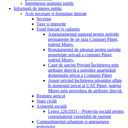
Întreținerea spațiului public
Informații de interes public
Acte necesare și formulare tipizate
Secretar
Taxe și impozite
Fond funciar și cadastru
Amenajamentul pastoral pentru pajiștile
permanente de pe raza Comunei Pănet,
județul Mureș.
Regulamentul de pășunat pentru pajiștile
proprietate privată a comunei Pănet,
județul Mureș.
Caiet de sarcini Privind Închirierea prin
atribuire directă a pajiștilor aparținând
domeniului privat a Comunei Pănet
Anunț privind închirierea pășunilor aflate
în domeniul privat al UAT Pănet, județul
Mureș prin procedura de atribuire directă.
Registru agricol
Stare civilă
Asistență socială
Legea 226/2021 – Protecția socială pentru
consumatorul vurnelabil de energie
Compartimentul urbanism și amenajarea
teritoriului