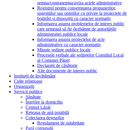
semna/contrasemna/aviza actele administrative
Registrul pentru consemnarea propunerilor,
sugestiilor sau opiniilor cu privire la proiectele de
hotărâri și dispoziții cu caracter normativ
Informarea asupra problemelor de interes public
care urmează să fie dezbătute de autoritățile
administrației publice locale
Informarea asupra proiectelor de acte
administrative cu caracter normativ
Minute ședințe publice locale
Procesele verbale ale ședințelor Consiliul Local
al Comunei Pănet
Declarații de căsătorie
Alte documente de interes public
Instituții de învățământ
Culte religioase
Organizații
Servicii publice
Sănătate
Îngrijire la domiciliu
Centrul Lázár
Rețeaua de apă potabilă
Colectarea deșeurilor
Regulament de salubritate
Pază comunală