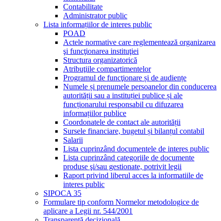
Contabilitate
Administrator public
Lista informațiilor de interes public
POAD
Actele normative care reglementează organizarea
şi funcţionarea instituţiei
Structura organizatorică
Atribuţiile compartimentelor
Programul de funcţionare și de audiențe
Numele și prenumele persoanelor din conducerea
autorității sau a instituției publice și ale
funcționarului responsabil cu difuzarea
informațiilor publice
Coordonatele de contact ale autorității
Sursele financiare, bugetul și bilanțul contabil
Salarii
Lista cuprinzând documentele de interes public
Lista cuprinzând categoriile de documente
produse şi/sau gestionate, potrivit legii
Raport privind liberul acces la informatiile de
interes public
SIPOCA 35
Formulare tip conform Normelor metodologice de
aplicare a Legii nr. 544/2001
Transparență decizională