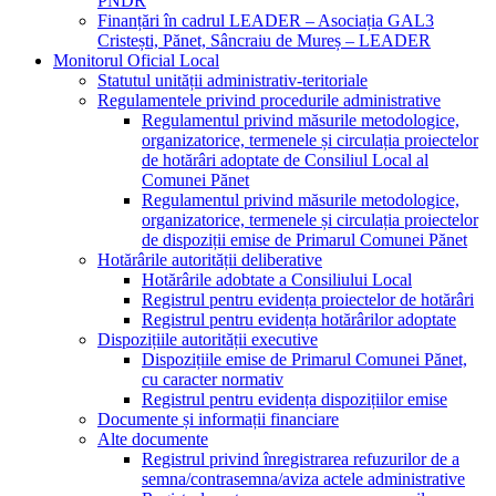
PNDR
Finanțări în cadrul LEADER – Asociația GAL3
Cristești, Pănet, Sâncraiu de Mureș – LEADER
Monitorul Oficial Local
Statutul unității administrativ-teritoriale
Regulamentele privind procedurile administrative
Regulamentul privind măsurile metodologice,
organizatorice, termenele și circulația proiectelor
de hotărâri adoptate de Consiliul Local al
Comunei Pănet
Regulamentul privind măsurile metodologice,
organizatorice, termenele și circulația proiectelor
de dispoziții emise de Primarul Comunei Pănet
Hotărârile autorității deliberative
Hotărârile adobtate a Consiliului Local
Registrul pentru evidența proiectelor de hotărâri
Registrul pentru evidența hotărârilor adoptate
Dispozițiile autorității executive
Dispozițiile emise de Primarul Comunei Pănet,
cu caracter normativ
Registrul pentru evidența dispozițiilor emise
Documente și informații financiare
Alte documente
Registrul privind înregistrarea refuzurilor de a
semna/contrasemna/aviza actele administrative