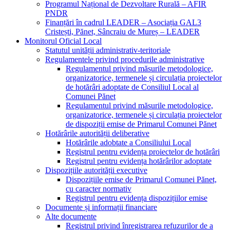
Programul Național de Dezvoltare Rurală – AFIR
PNDR
Finanțări în cadrul LEADER – Asociația GAL3
Cristești, Pănet, Sâncraiu de Mureș – LEADER
Monitorul Oficial Local
Statutul unității administrativ-teritoriale
Regulamentele privind procedurile administrative
Regulamentul privind măsurile metodologice,
organizatorice, termenele și circulația proiectelor
de hotărâri adoptate de Consiliul Local al
Comunei Pănet
Regulamentul privind măsurile metodologice,
organizatorice, termenele și circulația proiectelor
de dispoziții emise de Primarul Comunei Pănet
Hotărârile autorității deliberative
Hotărârile adobtate a Consiliului Local
Registrul pentru evidența proiectelor de hotărâri
Registrul pentru evidența hotărârilor adoptate
Dispozițiile autorității executive
Dispozițiile emise de Primarul Comunei Pănet,
cu caracter normativ
Registrul pentru evidența dispozițiilor emise
Documente și informații financiare
Alte documente
Registrul privind înregistrarea refuzurilor de a