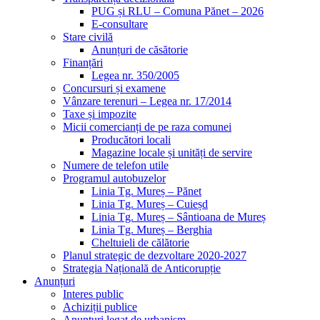
PUG și RLU – Comuna Pănet – 2026
E-consultare
Stare civilă
Anunțuri de căsătorie
Finanțări
Legea nr. 350/2005
Concursuri și examene
Vânzare terenuri – Legea nr. 17/2014
Taxe și impozite
Micii comercianți de pe raza comunei
Producători locali
Magazine locale și unități de servire
Numere de telefon utile
Programul autobuzelor
Linia Tg. Mureș – Pănet
Linia Tg. Mureș – Cuieșd
Linia Tg. Mureș – Sântioana de Mureș
Linia Tg. Mureș – Berghia
Cheltuieli de călătorie
Planul strategic de dezvoltare 2020-2027
Strategia Națională de Anticorupție
Anunțuri
Interes public
Achiziții publice
Anunțuri legat de urbanism