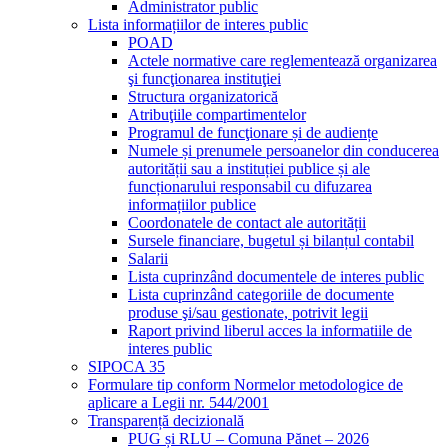
Administrator public
Lista informațiilor de interes public
POAD
Actele normative care reglementează organizarea
şi funcţionarea instituţiei
Structura organizatorică
Atribuţiile compartimentelor
Programul de funcţionare și de audiențe
Numele și prenumele persoanelor din conducerea
autorității sau a instituției publice și ale
funcționarului responsabil cu difuzarea
informațiilor publice
Coordonatele de contact ale autorității
Sursele financiare, bugetul și bilanțul contabil
Salarii
Lista cuprinzând documentele de interes public
Lista cuprinzând categoriile de documente
produse şi/sau gestionate, potrivit legii
Raport privind liberul acces la informatiile de
interes public
SIPOCA 35
Formulare tip conform Normelor metodologice de
aplicare a Legii nr. 544/2001
Transparență decizională
PUG și RLU – Comuna Pănet – 2026