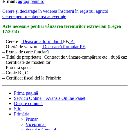
E-mail:
agro@panit.ro
Cerere și declarație în vederea înscrierii în registrul agricol
Cerere pentru eliberarea adevernițe
Acte necesare pentru vânzarea terenurilor extravilan (Legea
17/2014)
– Cerere –
Deascarcă formularul
PF,
PJ
– Ofertă de vânzare –
Deascarcă formular PF
,
– Extras de carte funciară
– Titlul de proprietate, Contract de vânzare-cumpărare etc., după caz
– Certificate de moștenitor
– Procură special
– Copie BI, CI
– Certificat fiscal del la Primărie
Prima pagină
Servicii Online – Avansis Online Pănet
Despre comună
Știri
Primăria
Primar
Viceprimar
Secretar General