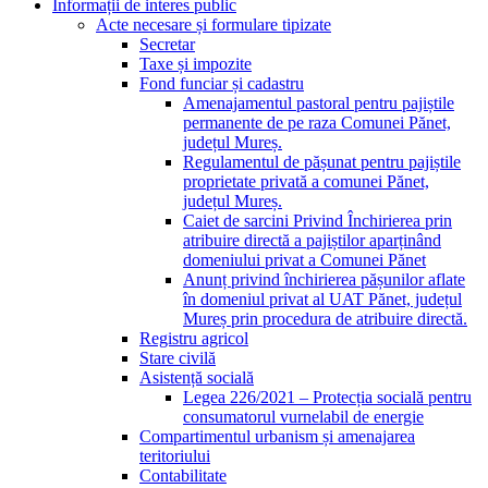
Informații de interes public
Acte necesare și formulare tipizate
Secretar
Taxe și impozite
Fond funciar și cadastru
Amenajamentul pastoral pentru pajiștile
permanente de pe raza Comunei Pănet,
județul Mureș.
Regulamentul de pășunat pentru pajiștile
proprietate privată a comunei Pănet,
județul Mureș.
Caiet de sarcini Privind Închirierea prin
atribuire directă a pajiștilor aparținând
domeniului privat a Comunei Pănet
Anunț privind închirierea pășunilor aflate
în domeniul privat al UAT Pănet, județul
Mureș prin procedura de atribuire directă.
Registru agricol
Stare civilă
Asistență socială
Legea 226/2021 – Protecția socială pentru
consumatorul vurnelabil de energie
Compartimentul urbanism și amenajarea
teritoriului
Contabilitate