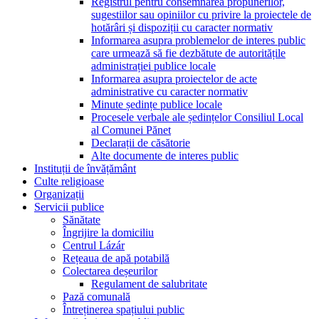
Registrul pentru consemnarea propunerilor,
sugestiilor sau opiniilor cu privire la proiectele de
hotărâri și dispoziții cu caracter normativ
Informarea asupra problemelor de interes public
care urmează să fie dezbătute de autoritățile
administrației publice locale
Informarea asupra proiectelor de acte
administrative cu caracter normativ
Minute ședințe publice locale
Procesele verbale ale ședințelor Consiliul Local
al Comunei Pănet
Declarații de căsătorie
Alte documente de interes public
Instituții de învățământ
Culte religioase
Organizații
Servicii publice
Sănătate
Îngrijire la domiciliu
Centrul Lázár
Rețeaua de apă potabilă
Colectarea deșeurilor
Regulament de salubritate
Pază comunală
Întreținerea spațiului public