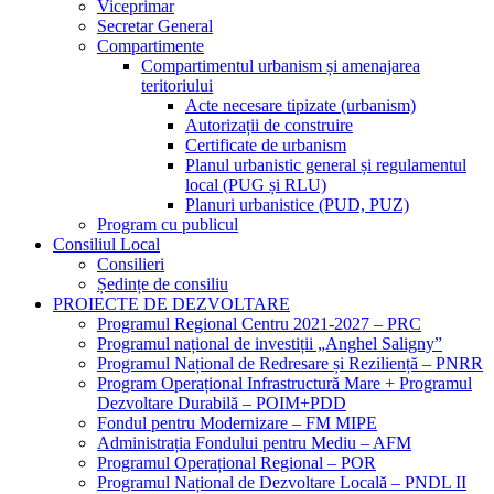
Viceprimar
Secretar General
Compartimente
Compartimentul urbanism și amenajarea
teritoriului
Acte necesare tipizate (urbanism)
Autorizații de construire
Certificate de urbanism
Planul urbanistic general și regulamentul
local (PUG și RLU)
Planuri urbanistice (PUD, PUZ)
Program cu publicul
Consiliul Local
Consilieri
Ședințe de consiliu
PROIECTE DE DEZVOLTARE
Programul Regional Centru 2021-2027 – PRC
Programul național de investiții „Anghel Saligny”
Programul Național de Redresare și Reziliență – PNRR
Program Operațional Infrastructură Mare + Programul
Dezvoltare Durabilă – POIM+PDD
Fondul pentru Modernizare – FM MIPE
Administrația Fondului pentru Mediu – AFM
Programul Operațional Regional – POR
Programul Național de Dezvoltare Locală – PNDL II