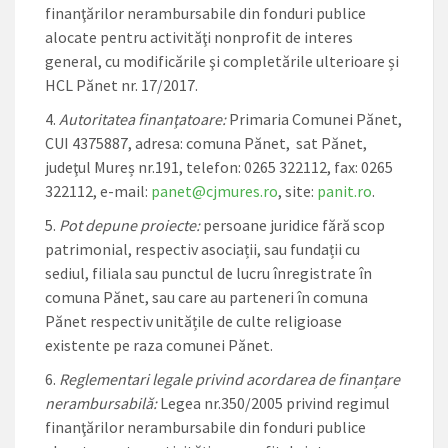
finanţărilor nerambursabile din fonduri publice
alocate pentru activităţi nonprofit de interes
general, cu modificările şi completările ulterioare și
HCL Pănet nr. 17/2017.
Autoritatea finanţatoare:
Primaria Comunei Pănet,
CUI 4375887, adresa: comuna Pănet, sat Pănet,
judeţul Mureș nr.191, telefon: 0265 322112, fax: 0265
322112, e-mail:
panet@cjmures.ro
, site:
panit.ro
.
Pot depune proiecte:
persoane juridice fără scop
patrimonial, respectiv asociații, sau fundații cu
sediul, filiala sau punctul de lucru înregistrate în
comuna Pănet, sau care au parteneri în comuna
Pănet respectiv unitățile de culte religioase
existente pe raza comunei Pănet.
Reglementari legale privind acordarea de finanțare
nerambursabilă:
Legea nr.350/2005 privind regimul
finanţărilor nerambursabile din fonduri publice