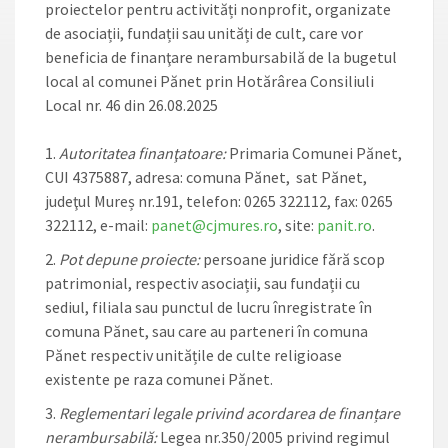
proiectelor pentru activități nonprofit, organizate
de asociații, fundații sau unități de cult, care vor
beneficia de finanţare nerambursabilă de la bugetul
local al comunei Pănet prin Hotărârea Consiliuli
Local nr. 46 din 26.08.2025
Autoritatea finanţatoare:
Primaria Comunei Pănet,
CUI 4375887, adresa: comuna Pănet, sat Pănet,
judeţul Mureș nr.191, telefon: 0265 322112, fax: 0265
322112, e-mail:
panet@cjmures.ro
, site:
panit.ro
.
Pot depune proiecte:
persoane juridice fără scop
patrimonial, respectiv asociații, sau fundații cu
sediul, filiala sau punctul de lucru înregistrate în
comuna Pănet, sau care au parteneri în comuna
Pănet respectiv unitățile de culte religioase
existente pe raza comunei Pănet.
Reglementari legale privind acordarea de finanțare
nerambursabilă:
Legea nr.350/2005 privind regimul