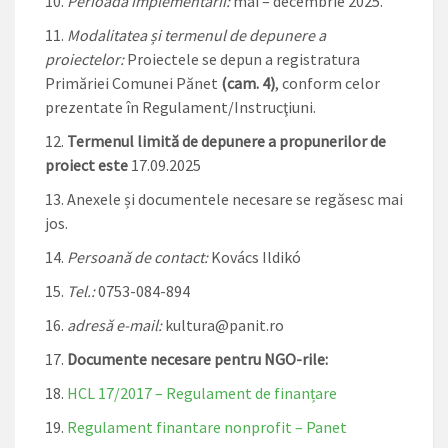
Perioada implementării:
mai – decembrie 2025.
Modalitatea și termenul de depunere a
proiectelor:
Proiectele se depun a registratura
Primăriei Comunei Pănet
(cam. 4)
, conform celor
prezentate în Regulament/Instrucţiuni.
Termenul limită de depunere a propunerilor de
proiect este
17.09.2025
Anexele și documentele necesare se regăsesc mai
jos.
Persoană de contact:
Kovács Ildikó
Tel.:
0753-084-894
adresă e-mail:
kultura@panit.ro
Documente necesare pentru NGO-rile:
HCL 17/2017 – Regulament de finanțare
Regulament finantare nonprofit – Panet