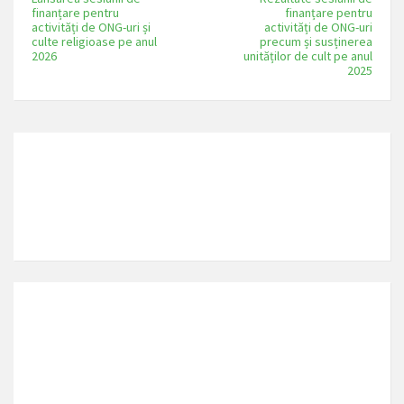
finanțare pentru
finanțare pentru
activități de ONG-uri și
activități de ONG-uri
culte religioase pe anul
precum și susținerea
2026
unităților de cult pe anul
2025