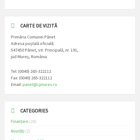
CARTE DE VIZITĂ
Primăria Comunei Pănet
Adresa poștală oficială:
547450 Pănet, str. Principală, nr. 191,
jud Mureș, România
Tel: (0040) 265-322112
Fax: (0040) 265-322112
Email:
panet@cjmures.ro
CATEGORIES
Finanțare
(26)
Noutăți
(2)