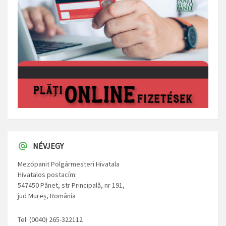
NÉVJEGY
Mezőpanit Polgármesteri Hivatala
Hivatalos postacím:
547450 Pănet, str Principală, nr 191,
jud Mureș, România
Tel: (0040) 265-322112