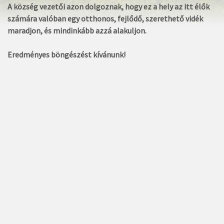
A község vezetői azon dolgoznak, hogy ez a hely az itt élők
számára valóban egy otthonos, fejlődő, szerethető vidék
maradjon, és mindinkább azzá alakuljon.
Eredményes böngészést kívánunk!