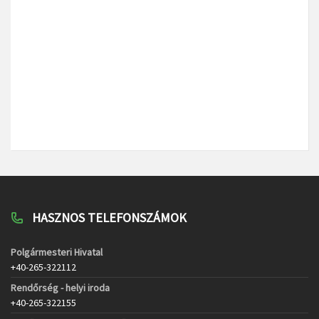
HASZNOS TELEFONSZÁMOK
Polgármesteri Hivatal
+40-265-322112
Rendőrség - helyi iroda
+40-265-322155