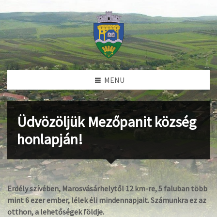
MENU
Üdvözöljük Mezőpanit község
honlapján!
Erdély szívében, Marosvásárhelytől 12 km-re, 5 faluban több
mint 6 ezer ember, lélek éli mindennapjait. Számunkra ez az
otthon, a lehetőségek földje.