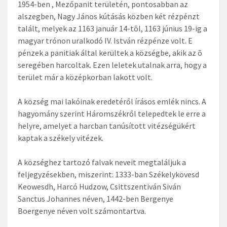
1954-ben , Mezőpanit területén, pontosabban az
alszegben, Nagy János kútásás közben két rézpénzt
talált, melyek az 1163 január 14-tõl, 1163 június 19-ig a
magyar trónon uralkodó IV. István rézpénze volt. E
pénzek a panitiak által kerültek a községbe, akik az õ
seregében harcoltak. Ezen leletek utalnak arra, hogy a
terület már a középkorban lakott volt.
A község mai lakóinak eredetéről írásos emlék nincs. A
hagyomány szerint Háromszékről telepedtek le erre a
helyre, amelyet a harcban tanúsított vitézségükért
kaptak a székely vitézek.
A községhez tartozó falvak neveit megtaláljuk a
feljegyzésekben, miszerint: 1333-ban Székelykövesd
Keowesdh, Harcó Hudzow, Csittszentiván Siván
Sanctus Johannes néven, 1442-ben Bergenye
Boergenye néven volt számontartva.