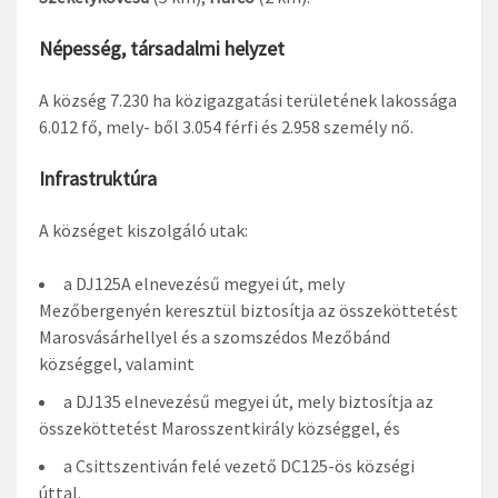
Népesség, társadalmi helyzet
A község 7.230 ha közigazgatási területének lakossága
6.012 fő, mely- ből 3.054 férfi és 2.958 személy nő.
Infrastruktúra
A községet kiszolgáló utak:
a DJ125A elnevezésű megyei út, mely
Mezőbergenyén keresztül biztosítja az összeköttetést
Marosvásárhellyel és a szomszédos Mezőbánd
községgel, valamint
a DJ135 elnevezésű megyei út, mely biztosítja az
összeköttetést Marosszentkirály községgel, és
a Csittszentiván felé vezető DC125-ös községi
úttal.