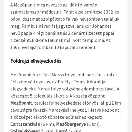
A Mezõpanit megnevezés az idők folyamán
számtalanszor módosult. Panit első említése 1332-es
pápai dézsmát szolgáltató falvak névsorában találjuk
meg, Pambus néven feljegyezve, amikor Johannes
nevű papja 4 régi banálist és 2 dénárt fizetett pápai
tizedként. Ekkor a falunak már volt temploma. Az
1567. évi lajstromban 10 kapuval szerepelt.
Földrajzi elhelyezkedés
Mezőpanit község a Maros folyó jobb partján terül el.
Felszíne változatos, az Erdélyi-Fennsík dombjai
elegyednek a Maros folyó völgyének domborzatával. A
községet 5 település alkotja. A községközpont
Mezőpanit
, területi elhelyezkedése előnyös, alig 12 km
távolságra fekszik Marosvásárhelytől, illetve központi,
a községet alkotó többi településhez képest:
Csittszentiván
(6 km),
Mezőbergenye
(6 km),
Székelykövesd
(5 km),
Harcó
(2 km).