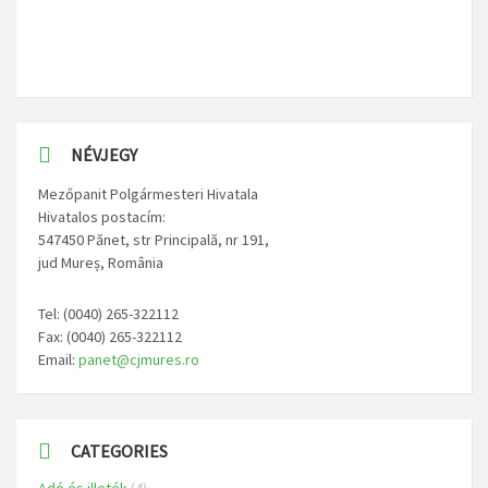
NÉVJEGY
Mezőpanit Polgármesteri Hivatala
Hivatalos postacím:
547450 Pănet, str Principală, nr 191,
jud Mureș, România
Tel: (0040) 265-322112
Fax: (0040) 265-322112
Email:
panet@cjmures.ro
CATEGORIES
Adó és illeték
(4)