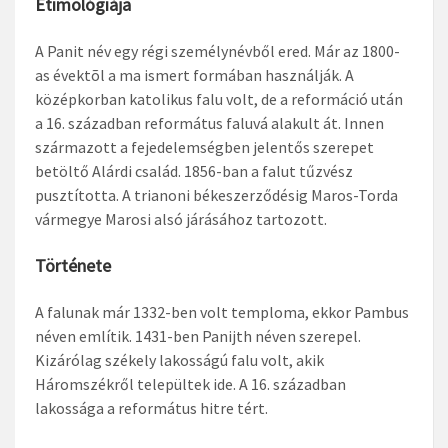
Etimológiája
A Panit név egy régi személynévből ered. Már az 1800-
as évektõl a ma ismert formában használják. A
középkorban katolikus falu volt, de a reformáció után
a 16. században református faluvá alakult át. Innen
származott a fejedelemségben jelentős szerepet
betöltő Alárdi család. 1856-ban a falut tűzvész
pusztította. A trianoni békeszerződésig Maros-Torda
vármegye Marosi alsó járásához tartozott.
Története
A falunak már 1332-ben volt temploma, ekkor Pambus
néven említik. 1431-ben Panijth néven szerepel.
Kizárólag székely lakosságú falu volt, akik
Háromszékről települtek ide. A 16. században
lakossága a református hitre tért.