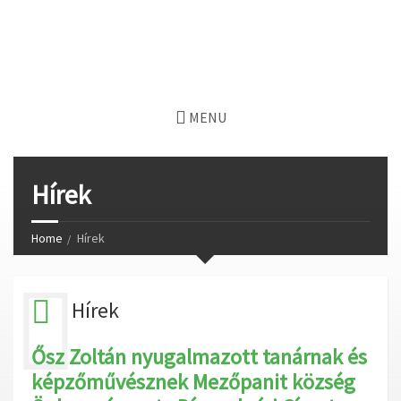
MENU
Hírek
Home
Hírek
Hírek
Ősz Zoltán nyugalmazott tanárnak és
képzőművésznek Mezőpanit község