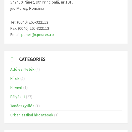
547450 Pănet, str Principală, nr 191,
jud Mureș, România
Tel: (0040) 265-322112
Fax: (0040) 265-322112
Email:
panet@cjmures.ro
CATEGORIES
Adó és illeték
(4)
Hírek
(5)
Hírvivő
(1)
Pályázat
(27)
Tanácsgyűlés
(1)
Urbanisztikai hirdetések
(1)