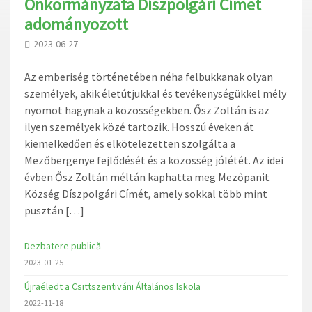
Önkormányzata Díszpolgári Címet
adományozott
2023-06-27
Az emberiség történetében néha felbukkanak olyan
személyek, akik életútjukkal és tevékenységükkel mély
nyomot hagynak a közösségekben. Ősz Zoltán is az
ilyen személyek közé tartozik. Hosszú éveken át
kiemelkedően és elkötelezetten szolgálta a
Mezőbergenye fejlődését és a közösség jólétét. Az idei
évben Ősz Zoltán méltán kaphatta meg Mezőpanit
Község Díszpolgári Címét, amely sokkal több mint
pusztán […]
Dezbatere publică
2023-01-25
Újraéledt a Csittszentiváni Általános Iskola
2022-11-18