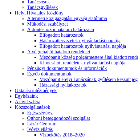
Tanácsosok
Tanácsgyűlések
Helyi Hivatalos Közlöny
A területi közigazgatási egység statútuma
Működési szabályzat
A döntéshozói hatalom határozatai
Elfogadott határozatok
Határozattervezetek nyilvántartási naplója
Elfogadott határozatok nyilvántartási naplója
A végrehajtói hatalom rendeletei
Mezőpanit község polgármestere által kiadott rend
Kibocsátott rendeletek nyilvántartási naplója
Pénzügyi dokumentumok és információk
Egyéb dokumentumok
Mezőpanit Helyi Tanácsának gyűlésein készült j
Házassági nyilatkozatok
Oktatási intézmények
Egyházaink
A civil szféra
Közszolgáltatások
Egészségügy
Otthoni beteggondozói szolgálat
Lázár Centrum
Ivóvíz ellátás
Vízbekötés 2018–2020