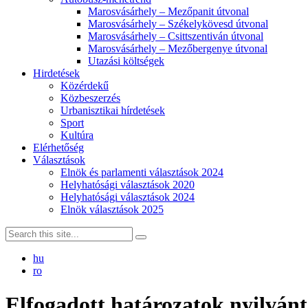
Marosvásárhely – Mezőpanit útvonal
Marosvásárhely – Székelykövesd útvonal
Marosvásárhely – Csittszentiván útvonal
Marosvásárhely – Mezőbergenye útvonal
Utazási költségek
Hirdetések
Közérdekű
Közbeszerzés
Urbanisztikai hírdetések
Sport
Kultúra
Elérhetőség
Választások
Elnök és parlamenti választások 2024
Helyhatósági választások 2020
Helyhatósági választások 2024
Elnök választások 2025
hu
ro
Elfogadott határozatok nyilvánt