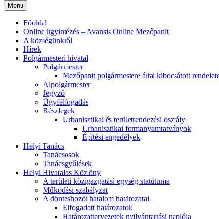
Menu
Főoldal
Online ügyintézés – Avansis Online Mezőpanit
A községünkről
Hírek
Polgármesteri hivatal
Polgármester
Mezőpanit polgármestere által kibocsátott rendelet
Alpolgármester
Jegyző
Ügyfélfogadás
Részlegek
Urbanisztikai és területrendezési osztály
Urbanisztikai formanyomtatványok
Építési engedélyek
Helyi Tanács
Tanácsosok
Tanácsgyűlések
Helyi Hivatalos Közlöny
A területi közigazgatási egység statútuma
Működési szabályzat
A döntéshozói hatalom határozatai
Elfogadott határozatok
Határozattervezetek nyilvántartási naplója