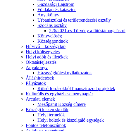
Gazdasági Lajstrom
Földalap és kataszter
Anyakönyv
Urbanisztikai és területrendezési osztály
Szocális osztály
226/2021-es Törvény a fűtéstámogatásról
Könyvelőség
Községgondnok
Hírvivő – községi lap
Helyi költségvetés
Helyi adók és illetékek
Oktatásfejlesztés
Anyakönyv
Házasságkötési nyilatkozatok
Álláshirdetések
Pályázatok
Külső forrásokból finanszírozott projektek
Kulturális és egyházi eseménynaptár
Arculati elemek
Mezőpanit Község címere
Községi kiskereskedők
Helyi termelők
Helyi boltok és kiszolgáló egységek
Fontos telefonszámok
Autóbusz-menetrend