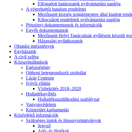
Elfogadott határozatok nyilvántartási naplója
A végrehajtói hatalom rendeletei
Mezőpanit község polgármestere által kiadott rend
Kibocsátott rendeletek nyilvántartási naplója
Pénzügyi dokumentumok és információk
Egyéb dokumentumok
Mezőpanit Helyi Tanácsának gyűlésein készült j
Házassági nyilatkozatok
Oktatási intézmények
Egyházaink
A civil szféra
Közszolgáltatások
Egészségügy
Otthoni beteggondozói szolgálat
Lázár Centrum
Ivóvíz ellátás
Vízbekötés 2018–2020
Hulladékgyűjtés
Hulladékgazdálkodási szabályzat
Vagyonvédelem
Közterület karbantartás
Közérdekű információk
Szükséges iratok és típusnyomtatványok
Jegyző
Adó- és illetékek