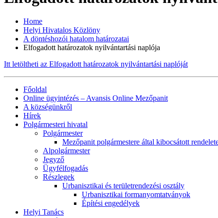
Home
Helyi Hivatalos Közlöny
A döntéshozói hatalom határozatai
Elfogadott határozatok nyilvántartási naplója
Itt letöltheti az Elfogadott határozatok nyilvántartási naplóját
Főoldal
Online ügyintézés – Avansis Online Mezőpanit
A községünkről
Hírek
Polgármesteri hivatal
Polgármester
Mezőpanit polgármestere által kibocsátott rendelet
Alpolgármester
Jegyző
Ügyfélfogadás
Részlegek
Urbanisztikai és területrendezési osztály
Urbanisztikai formanyomtatványok
Építési engedélyek
Helyi Tanács