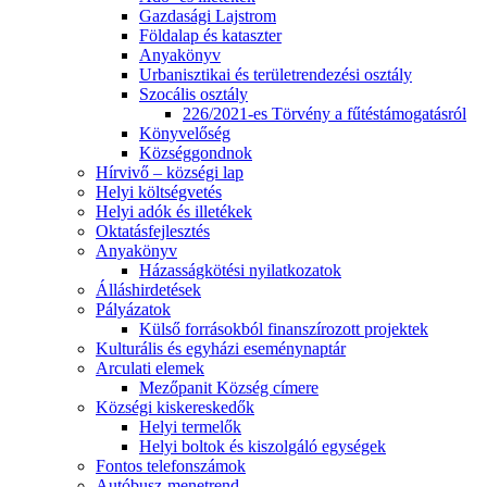
Gazdasági Lajstrom
Földalap és kataszter
Anyakönyv
Urbanisztikai és területrendezési osztály
Szocális osztály
226/2021-es Törvény a fűtéstámogatásról
Könyvelőség
Községgondnok
Hírvivő – községi lap
Helyi költségvetés
Helyi adók és illetékek
Oktatásfejlesztés
Anyakönyv
Házasságkötési nyilatkozatok
Álláshirdetések
Pályázatok
Külső forrásokból finanszírozott projektek
Kulturális és egyházi eseménynaptár
Arculati elemek
Mezőpanit Község címere
Községi kiskereskedők
Helyi termelők
Helyi boltok és kiszolgáló egységek
Fontos telefonszámok
Autóbusz-menetrend