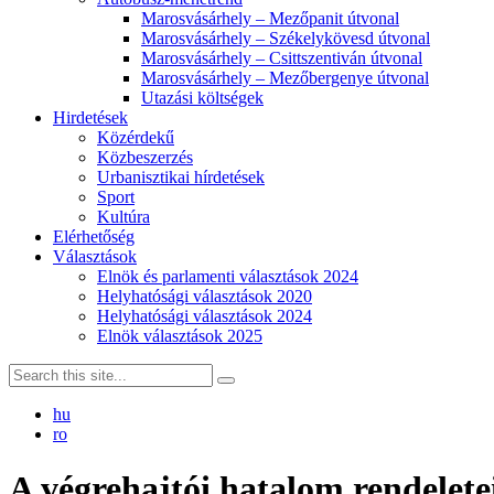
Marosvásárhely – Mezőpanit útvonal
Marosvásárhely – Székelykövesd útvonal
Marosvásárhely – Csittszentiván útvonal
Marosvásárhely – Mezőbergenye útvonal
Utazási költségek
Hirdetések
Közérdekű
Közbeszerzés
Urbanisztikai hírdetések
Sport
Kultúra
Elérhetőség
Választások
Elnök és parlamenti választások 2024
Helyhatósági választások 2020
Helyhatósági választások 2024
Elnök választások 2025
hu
ro
A végrehajtói hatalom rendelete