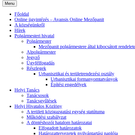
Menu
Főoldal
Online ügyintézés – Avansis Online Mezőpanit
A községünkről
Hírek
Polgármesteri hivatal
Polgármester
Mezőpanit polgármestere által kibocsátott rendelet
Alpolgármester
Jegyző
Ügyfélfogadás
Részlegek
Urbanisztikai és területrendezési osztály
Urbanisztikai formanyomtatványok
Építési engedélyek
Helyi Tanács
Tanácsosok
Tanácsgyűlések
Helyi Hivatalos Közlöny
A területi közigazgatási egység statútuma
Működési szabályzat
A döntéshozói hatalom határozatai
Elfogadott határozatok
Határozattervezetek nyilvántartási naplója