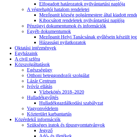
Elfogadott határozatok nyilvántartási naplója
A végrehajtói hatalom rendeletei
Mezőpanit község polgármestere által kiadott rend
Kibocsátott rendeletek nyilvántartási naplója
Pénzügyi dokumentumok és információk
Egyéb dokumentumok
Mezőpanit Helyi Tanácsának gyűlésein készült j
Házassági nyilatkozatok
Oktatási intézmények
Egyházaink
A civil szféra
Közszolgáltatások
Egészségügy
Otthoni beteggondozói szolgálat
Lázár Centrum
Ivóvíz ellátás
Vízbekötés 2018–2020
Hulladékgyűjtés
Hulladékgazdálkodási szabályzat
Vagyonvédelem
Közterület karbantartás
Közérdekű információk
Szükséges iratok és típusnyomtatványok
Jegyző
Adó- és illetékek