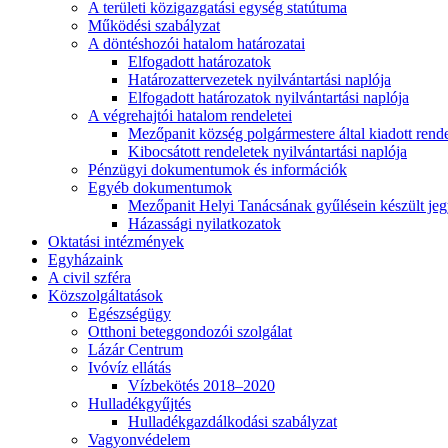
A területi közigazgatási egység statútuma
Működési szabályzat
A döntéshozói hatalom határozatai
Elfogadott határozatok
Határozattervezetek nyilvántartási naplója
Elfogadott határozatok nyilvántartási naplója
A végrehajtói hatalom rendeletei
Mezőpanit község polgármestere által kiadott rend
Kibocsátott rendeletek nyilvántartási naplója
Pénzügyi dokumentumok és információk
Egyéb dokumentumok
Mezőpanit Helyi Tanácsának gyűlésein készült j
Házassági nyilatkozatok
Oktatási intézmények
Egyházaink
A civil szféra
Közszolgáltatások
Egészségügy
Otthoni beteggondozói szolgálat
Lázár Centrum
Ivóvíz ellátás
Vízbekötés 2018–2020
Hulladékgyűjtés
Hulladékgazdálkodási szabályzat
Vagyonvédelem