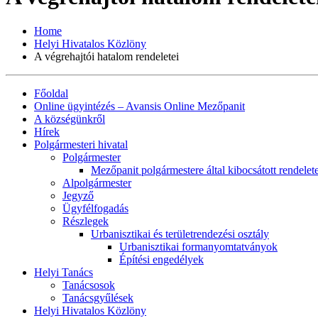
Home
Helyi Hivatalos Közlöny
A végrehajtói hatalom rendeletei
Főoldal
Online ügyintézés – Avansis Online Mezőpanit
A községünkről
Hírek
Polgármesteri hivatal
Polgármester
Mezőpanit polgármestere által kibocsátott rendelet
Alpolgármester
Jegyző
Ügyfélfogadás
Részlegek
Urbanisztikai és területrendezési osztály
Urbanisztikai formanyomtatványok
Építési engedélyek
Helyi Tanács
Tanácsosok
Tanácsgyűlések
Helyi Hivatalos Közlöny