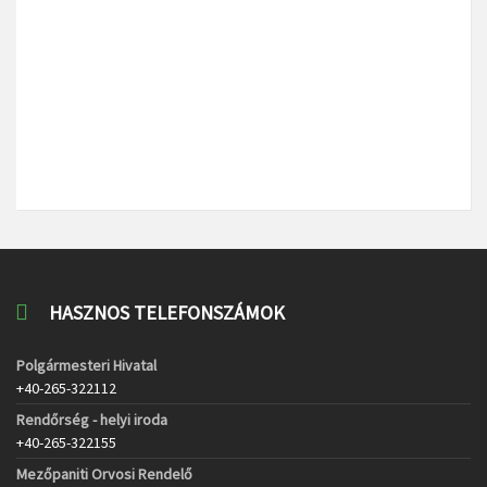
HASZNOS TELEFONSZÁMOK
Polgármesteri Hivatal
+40-265-322112
Rendőrség - helyi iroda
+40-265-322155
Mezőpaniti Orvosi Rendelő