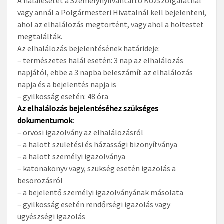
A halálesetet a Személynyilvántartó Közszolgálatnál
vagy annál a Polgármesteri Hivatalnál kell bejelenteni,
ahol az elhalálozás megtörtént, vagy ahol a holtestet
megtalálták.
Az elhalálozás bejelentésének határideje:
– természetes halál esetén: 3 nap az elhalálozás
napjától, ebbe a 3 napba beleszámít az elhalálozás
napja és a bejelentés napja is
– gyilkosság esetén: 48 óra
Az elhalálozás bejelentéséhez szükséges
dokumentumok:
– orvosi igazolvány az elhalálozásról
– a halott születési és házassági bizonyítványa
– a halott személyi igazolványa
– katonakönyv vagy, szükség esetén igazolás a
besorozásról
– a bejelentő személyi igazolványának másolata
– gyilkosság esetén rendőrségi igazolás vagy
ügyészségi igazolás