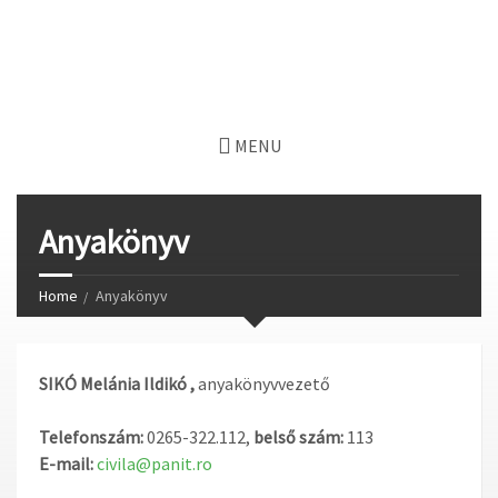
MENU
Anyakönyv
Home
Anyakönyv
SIKÓ Melánia Ildikó ,
anyakönyvvezető
Telefonszám:
0265-322.112,
belső szám:
113
E-mail:
civila@panit.ro