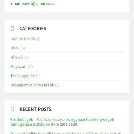
Email:
panet@cjmures.ro
CATEGORIES
Adó és illeték
(4)
Hírek
(5)
Hírvivő
(1)
Pályázat
(27)
Tanácsgyűlés
(1)
Urbanisztikai hirdetések
(1)
RECENT POSTS
Eredmények – Civil szervezeti és egyházi tevékenységek
támogatása a 2026-os évre
2026-05-29
Pályázati felhívás egyházi munkálatokra a 2026-os évre
2026-05-