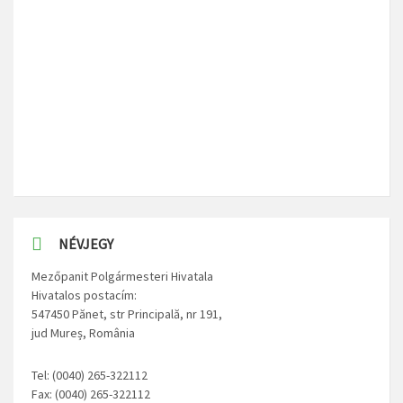
NÉVJEGY
Mezőpanit Polgármesteri Hivatala
Hivatalos postacím:
547450 Pănet, str Principală, nr 191,
jud Mureș, România
Tel: (0040) 265-322112
Fax: (0040) 265-322112