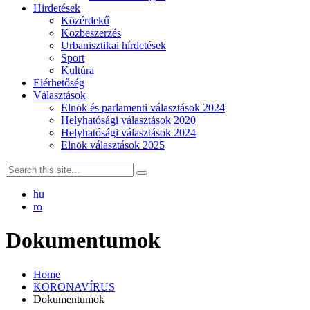
Hirdetések
Közérdekű
Közbeszerzés
Urbanisztikai hírdetések
Sport
Kultúra
Elérhetőség
Választások
Elnök és parlamenti választások 2024
Helyhatósági választások 2020
Helyhatósági választások 2024
Elnök választások 2025
hu
ro
Dokumentumok
Home
KORONAVÍRUS
Dokumentumok