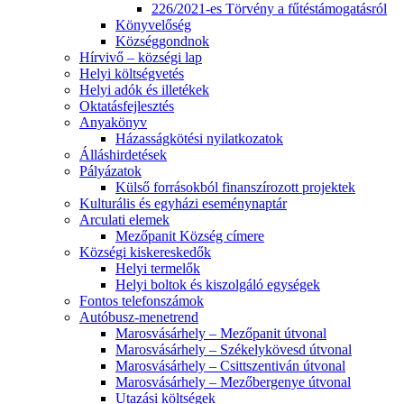
226/2021-es Törvény a fűtéstámogatásról
Könyvelőség
Községgondnok
Hírvivő – községi lap
Helyi költségvetés
Helyi adók és illetékek
Oktatásfejlesztés
Anyakönyv
Házasságkötési nyilatkozatok
Álláshirdetések
Pályázatok
Külső forrásokból finanszírozott projektek
Kulturális és egyházi eseménynaptár
Arculati elemek
Mezőpanit Község címere
Községi kiskereskedők
Helyi termelők
Helyi boltok és kiszolgáló egységek
Fontos telefonszámok
Autóbusz-menetrend
Marosvásárhely – Mezőpanit útvonal
Marosvásárhely – Székelykövesd útvonal
Marosvásárhely – Csittszentiván útvonal
Marosvásárhely – Mezőbergenye útvonal
Utazási költségek