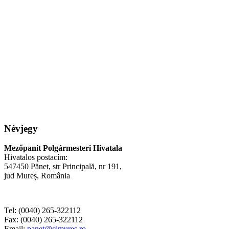
Névjegy
Mezőpanit Polgármesteri Hivatala
Hivatalos postacím:
547450 Pănet, str Principală, nr 191,
jud Mureș, România
Tel: (0040) 265-322112
Fax: (0040) 265-322112
Email:
panet@cjmures.ro