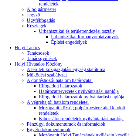
rendeletek
Alpolgármester
Jegyző
Ügyfélfogadás
Részlegek
Urbanisztikai és területrendezési osztály
Urbanisztikai formanyomtatványok
Építési engedélyek
Helyi Tanács
Tanácsosok
Tanácsgyűlések
Helyi Hivatalos Közlöny
A területi közigazgatási egység statútuma
Működési szabályzat
A döntéshozói hatalom határozatai
Elfogadott határozatok
Határozattervezetek nyilvántartási naplója
Elfogadott határozatok nyilvántartási naplója
A végrehajtói hatalom rendeletei
Mezőpanit község polgármestere által kiadott
rendeletek
Kibocsátott rendeletek nyilvántartási naplója
Pénzügyi dokumentumok és információk
Egyéb dokumentumok
Mezőpanit Helyi Tanácsának gyűlésein készült