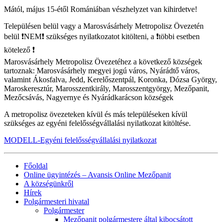
Mától, május 15-étől Romániában vészhelyzet van kihirdetve!
Településen belül vagy a Marosvásárhely Metropolisz Övezetén
belül
❗
NEM
❗
szükséges nyilatkozatot kitölteni, a
❗
többi esetben
kötelező
❗
Marosvásárhely Metropolisz Övezetéhez a következő községek
tartoznak: Marosvásárhely megyei jogú város, Nyárádtő város,
valamint Ákosfalva, Jedd, Kerelőszentpál, Koronka, Dózsa György,
Maroskeresztúr, Marosszentkirály, Marosszentgyörgy, Mezőpanit,
Mezőcsávás, Nagyernye és Nyárád
karácson községek
A metropolisz övezeteken kívül és más településeken kívül
szükséges az egyéni felelősségvállalási nyilatkozat kitöltése.
MODELL-Egyéni felelősségvállalási nyilatkozat
Főoldal
Online ügyintézés – Avansis Online Mezőpanit
A községünkről
Hírek
Polgármesteri hivatal
Polgármester
Mezőpanit polgármestere által kibocsátott