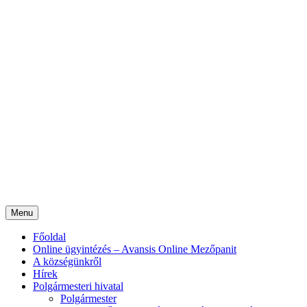
Menu
Főoldal
Online ügyintézés – Avansis Online Mezőpanit
A községünkről
Hírek
Polgármesteri hivatal
Polgármester