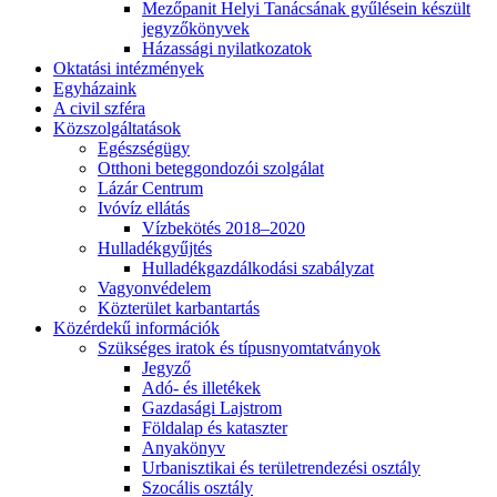
Mezőpanit Helyi Tanácsának gyűlésein készült
jegyzőkönyvek
Házassági nyilatkozatok
Oktatási intézmények
Egyházaink
A civil szféra
Közszolgáltatások
Egészségügy
Otthoni beteggondozói szolgálat
Lázár Centrum
Ivóvíz ellátás
Vízbekötés 2018–2020
Hulladékgyűjtés
Hulladékgazdálkodási szabályzat
Vagyonvédelem
Közterület karbantartás
Közérdekű információk
Szükséges iratok és típusnyomtatványok
Jegyző
Adó- és illetékek
Gazdasági Lajstrom
Földalap és kataszter
Anyakönyv
Urbanisztikai és területrendezési osztály
Szocális osztály