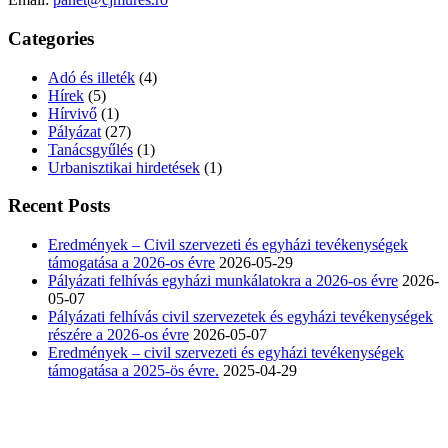
Categories
Adó és illeték
(4)
Hírek
(5)
Hírvivő
(1)
Pályázat
(27)
Tanácsgyűlés
(1)
Urbanisztikai hirdetések
(1)
Recent Posts
Eredmények – Civil szervezeti és egyházi tevékenységek
támogatása a 2026-os évre
2026-05-29
Pályázati felhívás egyházi munkálatokra a 2026-os évre
2026-
05-07
Pályázati felhívás civil szervezetek és egyházi tevékenységek
részére a 2026-os évre
2026-05-07
Eredmények – civil szervezeti és egyházi tevékenységek
támogatása a 2025-ös évre.
2025-04-29