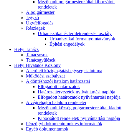
Mezőpanit polgármestere által kibocsátott
rendeletek
Alpolgármester
Jegyző
Ügyfélfogadás
Részlegek
Urbanisztikai és területrendezési osztály
Urbanisztikai formanyomtatványok
Építési engedélyek
Helyi Tanács
Tanácsosok
Tanácsgyűlések
Helyi Hivatalos Közlöny
A területi közigazgatási egység statútuma
Működési szabályzat
A döntéshozói hatalom határozatai
Elfogadott határozatok
Határozattervezetek nyilvántartási naplója
Elfogadott határozatok nyilvántartási naplója
A végrehajtói hatalom rendeletei
Mezőpanit község polgármestere által kiadott
rendeletek
Kibocsátott rendeletek nyilvántartási naplója
Pénzügyi dokumentumok és információk
Egyéb dokumentumok