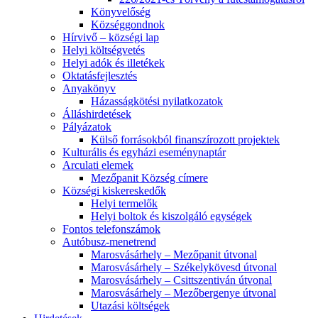
Könyvelőség
Községgondnok
Hírvivő – községi lap
Helyi költségvetés
Helyi adók és illetékek
Oktatásfejlesztés
Anyakönyv
Házasságkötési nyilatkozatok
Álláshirdetések
Pályázatok
Külső forrásokból finanszírozott projektek
Kulturális és egyházi eseménynaptár
Arculati elemek
Mezőpanit Község címere
Községi kiskereskedők
Helyi termelők
Helyi boltok és kiszolgáló egységek
Fontos telefonszámok
Autóbusz-menetrend
Marosvásárhely – Mezőpanit útvonal
Marosvásárhely – Székelykövesd útvonal
Marosvásárhely – Csittszentiván útvonal
Marosvásárhely – Mezőbergenye útvonal
Utazási költségek