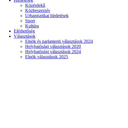
Hirdetések
Közérdekű
Közbeszerzés
Urbanisztikai hírdetések
Sport
Kultúra
Elérhetőség
Választások
Elnök és parlamenti választások 2024
Helyhatósági választások 2020
Helyhatósági választások 2024
Elnök választások 2025