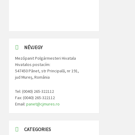
NÉVJEGY
Mezőpanit Polgármesteri Hivatala
Hivatalos postacím:
547450 Pănet, str Principală, nr 191,
jud Mureș, România
Tel: (0040) 265-322112
Fax: (0040) 265-322112
Email:
panet@cjmures.ro
CATEGORIES