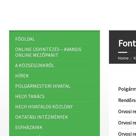
FŐOLDAL
Font
ONLINE ÜGYINTÉZÉS – AVANSIS
ONLINE MEZŐPANIT
Home
K
A KÖZSÉGÜNKRŐL
HÍREK
POLGÁRMESTERI HIVATAL
Polgárme
HELYI TANÁCS
Rendőrsé
HELYI HIVATALOS KÖZLÖNY
Orvosi r
OKTATÁSI INTÉZMÉNYEK
Orvosi r
EGYHÁZAINK
Orvosi r