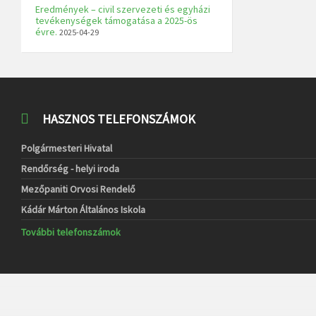
Eredmények – civil szervezeti és egyházi
tevékenységek támogatása a 2025-ös
évre.
2025-04-29
HASZNOS TELEFONSZÁMOK
Polgármesteri Hivatal
Rendőrség - helyi iroda
Mezőpaniti Orvosi Rendelő
Kádár Márton Általános Iskola
További telefonszámok