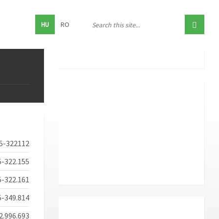
HU
RO
5-322112
5-322.155
-322.161
-349.814
2.996.693