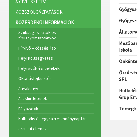
A CIVIL SZFÉRA
Gyógysze
KÖZSZOLGÁLTATÁSOK
Gyógysze
KÖZÉRDEKŰ INFORMÁCIÓK
Állatorv
Szükséges iratok és
típusnyomtatványok
Mezőpani
Hírvivő – községi lap
Iskola
Helyi költségvetés
Önkénte
Helyi adók és illetékek
Őrző-véd
Oktatásfejlesztés
SRL
Anyakönyv
Hulladék
Grup En
Álláshirdetések
Tömegkö
Pályázatok
Kulturális és egyházi eseménynaptár
Arculati elemek