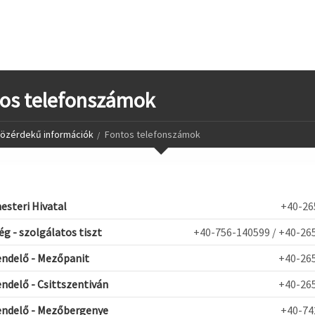
os telefonszámok
özérdekű információk
Fontos telefonszámok
steri Hivatal
+40-26
g - szolgálatos tiszt
+40-756-140599 / +40-26
endelő - Mezőpanit
+40-265
endelő - Csittszentiván
+40-265
endelő - Mezőbergenye
+40-74