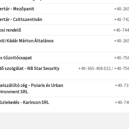
rtár - Mezőpanit
+40-265
rtár - Csittszentiván
+40-742
osi rendelő
+40-744
ti Kádár Márton Általános
+40-265
s tűzoltócsapat
+40-756
ő szolgálat - NB Star Security
+40-365-408.022 / +40-75
elszállító cég - Polaris és Urban
+40-73
vironment SRL
zlekedés - Karincon SRL
+40-74