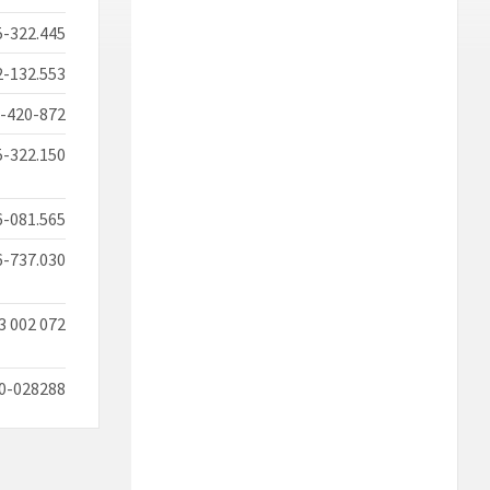
-322.445
-132.553
-420-872
-322.150
-081.565
6-737.030
3 002 072
0-028288