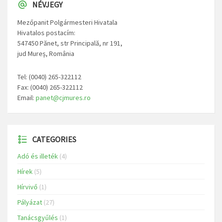
NÉVJEGY
Mezőpanit Polgármesteri Hivatala
Hivatalos postacím:
547450 Pănet, str Principală, nr 191,
jud Mureș, România
Tel: (0040) 265-322112
Fax: (0040) 265-322112
Email:
panet@cjmures.ro
CATEGORIES
Adó és illeték
(4)
Hírek
(5)
Hírvivő
(1)
Pályázat
(27)
Tanácsgyűlés
(1)