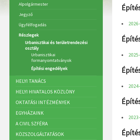
Alpolgármester
Építé
Jegyző
2026-
Ügyfélfogadás
Részlegek
Építé
Urbanisztikai és területrendezési
osztály
2025-
Urbanisztikai
formanyomtatványok
Építé
Építési engedélyek
HELYI TANÁCS
2024-
HELYI HIVATALOS KÖZLÖNY
Építé
OKTATÁSI INTÉZMÉNYEK
EGYHÁZAINK
2023-
A CIVIL SZFÉRA
Építé
KÖZSZOLGÁLTATÁSOK