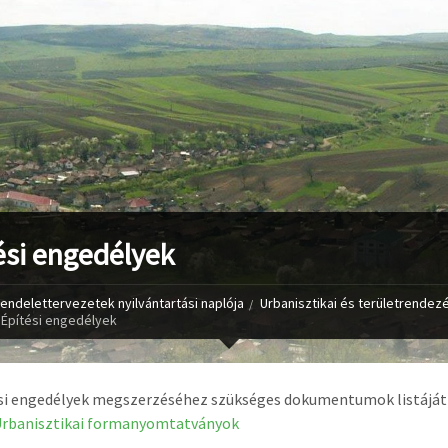
ési engedélyek
endelettervezetek nyilvántartási naplója
Urbanisztikai és területrendezé
Építési engedélyek
si engedélyek megszerzéséhez szükséges dokumentumok listáját 
rbanisztikai formanyomtatványok