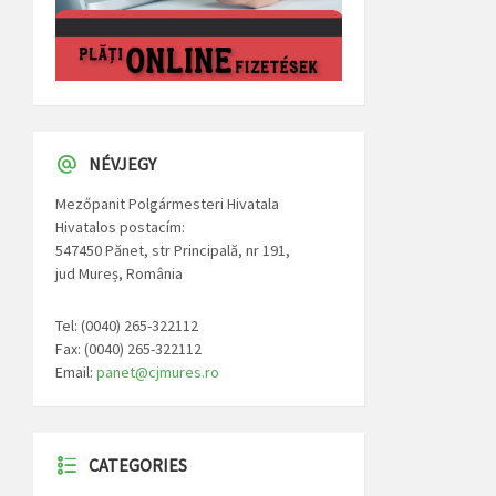
NÉVJEGY
Mezőpanit Polgármesteri Hivatala
Hivatalos postacím:
547450 Pănet, str Principală, nr 191,
jud Mureș, România
Tel: (0040) 265-322112
Fax: (0040) 265-322112
Email:
panet@cjmures.ro
CATEGORIES