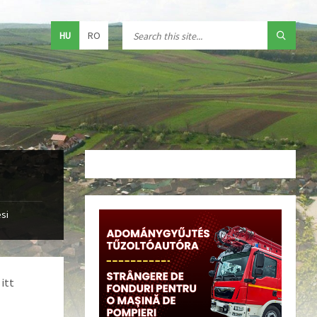
HU
RO
si
itt