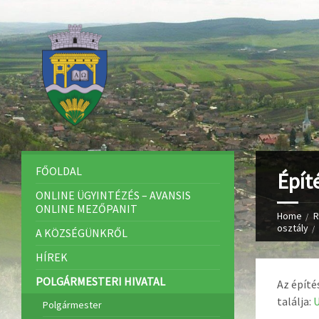
FŐOLDAL
Épít
ONLINE ÜGYINTÉZÉS – AVANSIS
ONLINE MEZŐPANIT
Home
R
osztály
A KÖZSÉGÜNKRŐL
HÍREK
POLGÁRMESTERI HIVATAL
Az építé
találja:
U
Polgármester