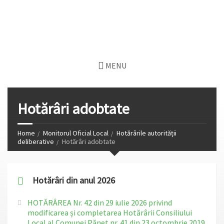
MENU
Hotărâri adobtate
Home
Monitorul Oficial Local
Hotărârile autorității
deliberative
Hotărâri adobtate
Hotărâri din anul 2026
HOTĂRÂREA Nr. 42 din 29 iulie 2026 privind
modificarea și completarea Hotărârii Consiliului
Local al Comunei Pănet nr. 41 din 23 octombrie 2019