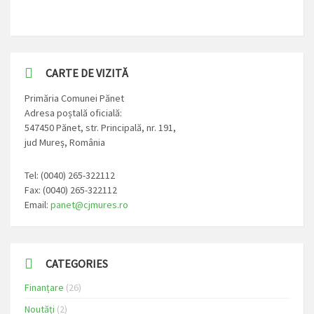
CARTE DE VIZITĂ
Primăria Comunei Pănet
Adresa poștală oficială:
547450 Pănet, str. Principală, nr. 191,
jud Mureș, România
Tel: (0040) 265-322112
Fax: (0040) 265-322112
Email:
panet@cjmures.ro
CATEGORIES
Finanțare
(26)
Noutăți
(2)