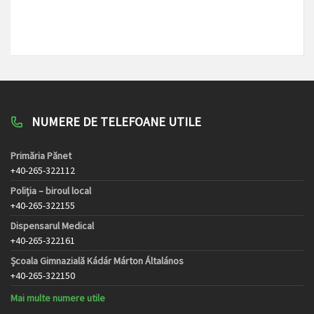
NUMERE DE TELEFOANE UTILE
Primăria Pănet
+40-265-322112
Poliția – biroul local
+40-265-322155
Dispensarul Medical
+40-265-322161
Școala Gimnazială Kádár Márton Általános
+40-265-322150
Mai multe numere utile