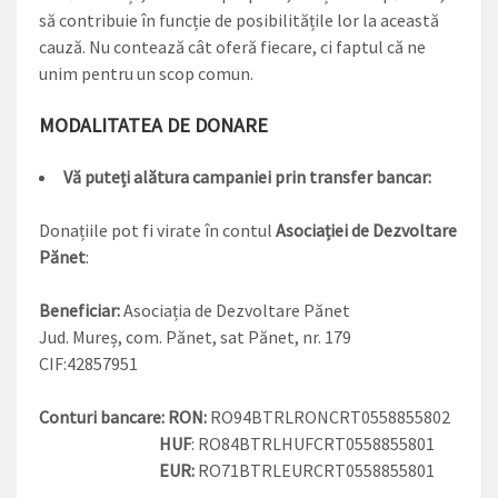
să contribuie în funcție de posibilitățile lor la această
cauză. Nu contează cât oferă fiecare, ci faptul că ne
unim pentru un scop comun.
MODALITATEA DE DONARE
Vă puteți alătura campaniei prin transfer bancar:
Donațiile pot fi virate în contul
Asociației de Dezvoltare
Pănet
:
Beneficiar:
Asociația de Dezvoltare Pănet
Jud. Mureș, com. Pănet, sat Pănet, nr. 179
CIF:42857951
Conturi bancare:
RON:
RO94BTRLRONCRT0558855802
HUF
: RO84BTRLHUFCRT0558855801
EUR:
RO71BTRLEURCRT0558855801