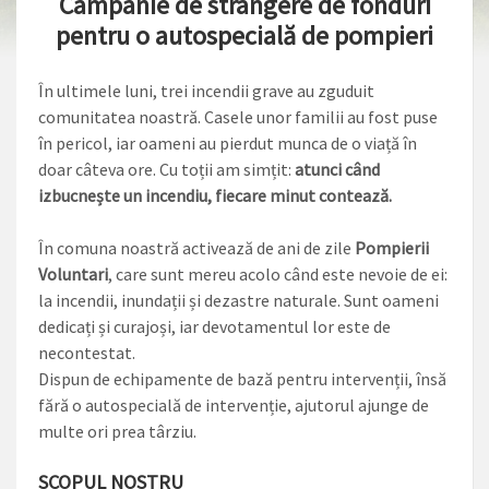
Campanie de strângere de fonduri
pentru o autospecială de pompieri
În ultimele luni, trei incendii grave au zguduit
comunitatea noastră. Casele unor familii au fost puse
în pericol, iar oameni au pierdut munca de o viață în
doar câteva ore. Cu toții am simțit:
atunci când
izbucnește un incendiu, fiecare minut contează.
În comuna noastră activează de ani de zile
Pompierii
Voluntari
, care sunt mereu acolo când este nevoie de ei:
la incendii, inundații și dezastre naturale. Sunt oameni
dedicați și curajoși, iar devotamentul lor este de
necontestat.
Dispun de echipamente de bază pentru intervenții, însă
fără o autospecială de intervenție, ajutorul ajunge de
multe ori prea târziu.
SCOPUL NOSTRU