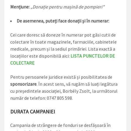
Mențiune:
„Donație pentru mașină de pompieri”
De asemenea, puteți face donații și în numerar:
Cei care doresc să doneze în numerar pot găsi cutii de
colectare în toate magazinele, farmaciile, cabinetele
medicale, precum și la sediul primăriei. Lista exactă a
locațiilor este disponibilă aici:
LISTA PUNCTELOR DE
COLECTARE
Pentru persoanele juridice există și posibilitatea de
sponsorizare
. În acest sens, vă rugăm să luați legătura
cu președintele asociației, Borbély Zsolt, la următorul
număr de telefon: 0747 805 598.
DURATA CAMPANIEI
Campania de strângere de fonduri se desfășoară în