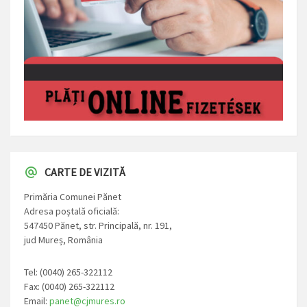
CARTE DE VIZITĂ
Primăria Comunei Pănet
Adresa poștală oficială:
547450 Pănet, str. Principală, nr. 191,
jud Mureș, România
Tel: (0040) 265-322112
Fax: (0040) 265-322112
Email:
panet@cjmures.ro