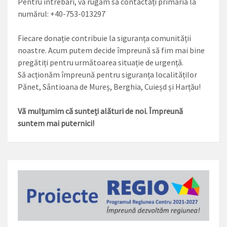
Pentru întrebări, vă rugăm să contactați primăria la
numărul: +40-753-013297
Fiecare donație contribuie la siguranța comunității
noastre. Acum putem decide împreună să fim mai bine
pregătiți pentru următoarea situație de urgență.
Să acționăm împreună pentru siguranța localităților
Pănet, Sântioana de Mureș, Berghia, Cuieșd și Harțău!
Vă mulțumim că sunteți alături de noi. Împreună
suntem mai puternici!