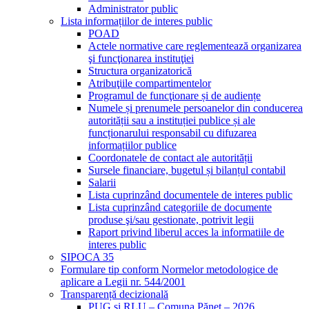
Administrator public
Lista informațiilor de interes public
POAD
Actele normative care reglementează organizarea
şi funcţionarea instituţiei
Structura organizatorică
Atribuţiile compartimentelor
Programul de funcţionare și de audiențe
Numele și prenumele persoanelor din conducerea
autorității sau a instituției publice și ale
funcționarului responsabil cu difuzarea
informațiilor publice
Coordonatele de contact ale autorității
Sursele financiare, bugetul și bilanțul contabil
Salarii
Lista cuprinzând documentele de interes public
Lista cuprinzând categoriile de documente
produse şi/sau gestionate, potrivit legii
Raport privind liberul acces la informatiile de
interes public
SIPOCA 35
Formulare tip conform Normelor metodologice de
aplicare a Legii nr. 544/2001
Transparență decizională
PUG și RLU – Comuna Pănet – 2026