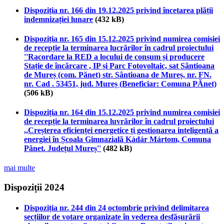
Dispoziția nr. 166 din 19.12.2025 privind încetarea plății
indemnizației lunare
(432 kB)
Dispoziția nr. 165 din 15.12.2025 privind numirea comisiei
de recepție la terminarea lucrărilor în cadrul proiectului
''Racordare la RED a locului de consum și producere
Stație de încărcare , IP și Parc Fotovoltaic, sat Sântioana
de Mureș (com. Pănet) str. Sântioana de Mureș, nr. FN.
nr. Cad . 53451, jud. Mureș (Beneficiar: Comuna PĂnet)
(506 kB)
Dispoziția nr. 164 din 15.12.2025 privind numirea comisiei
de recepție la terminarea luvrărilor în cadrul proiectului
,,Creșterea eficienței energetice ți gestionarea inteligentă a
energiei în Școala Gimnazială Kádár Mártom, Comuna
Pănet. Județul Mureș''
(482 kB)
mai multe
Dispoziții 2024
Dispoziția nr. 244 din 24 octombrie privind delimitarea
secțiilor de votare organizate în vederea desfășurării