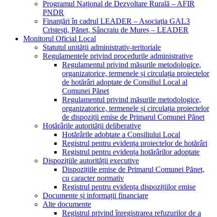
Programul Național de Dezvoltare Rurală – AFIR
PNDR
Finanțări în cadrul LEADER – Asociația GAL3
Cristești, Pănet, Sâncraiu de Mureș – LEADER
Monitorul Oficial Local
Statutul unității administrativ-teritoriale
Regulamentele privind procedurile administrative
Regulamentul privind măsurile metodologice,
organizatorice, termenele și circulația proiectelor
de hotărâri adoptate de Consiliul Local al
Comunei Pănet
Regulamentul privind măsurile metodologice,
organizatorice, termenele și circulația proiectelor
de dispoziții emise de Primarul Comunei Pănet
Hotărârile autorității deliberative
Hotărârile adobtate a Consiliului Local
Registrul pentru evidența proiectelor de hotărâri
Registrul pentru evidența hotărârilor adoptate
Dispozițiile autorității executive
Dispozițiile emise de Primarul Comunei Pănet,
cu caracter normativ
Registrul pentru evidența dispozițiilor emise
Documente și informații financiare
Alte documente
Registrul privind înregistrarea refuzurilor de a