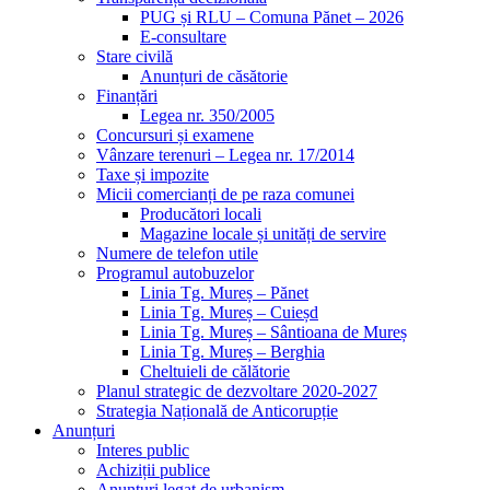
PUG și RLU – Comuna Pănet – 2026
E-consultare
Stare civilă
Anunțuri de căsătorie
Finanțări
Legea nr. 350/2005
Concursuri și examene
Vânzare terenuri – Legea nr. 17/2014
Taxe și impozite
Micii comercianți de pe raza comunei
Producători locali
Magazine locale și unități de servire
Numere de telefon utile
Programul autobuzelor
Linia Tg. Mureș – Pănet
Linia Tg. Mureș – Cuieșd
Linia Tg. Mureș – Sântioana de Mureș
Linia Tg. Mureș – Berghia
Cheltuieli de călătorie
Planul strategic de dezvoltare 2020-2027
Strategia Națională de Anticorupție
Anunțuri
Interes public
Achiziții publice
Anunțuri legat de urbanism