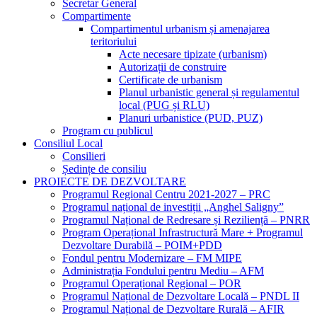
Secretar General
Compartimente
Compartimentul urbanism și amenajarea
teritoriului
Acte necesare tipizate (urbanism)
Autorizații de construire
Certificate de urbanism
Planul urbanistic general și regulamentul
local (PUG și RLU)
Planuri urbanistice (PUD, PUZ)
Program cu publicul
Consiliul Local
Consilieri
Ședințe de consiliu
PROIECTE DE DEZVOLTARE
Programul Regional Centru 2021-2027 – PRC
Programul național de investiții „Anghel Saligny”
Programul Național de Redresare și Reziliență – PNRR
Program Operațional Infrastructură Mare + Programul
Dezvoltare Durabilă – POIM+PDD
Fondul pentru Modernizare – FM MIPE
Administrația Fondului pentru Mediu – AFM
Programul Operațional Regional – POR
Programul Național de Dezvoltare Locală – PNDL II
Programul Național de Dezvoltare Rurală – AFIR