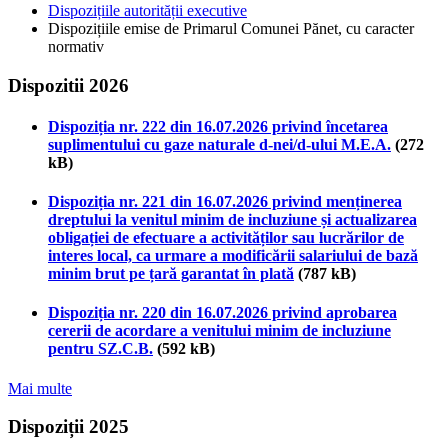
Dispozițiile autorității executive
Dispozițiile emise de Primarul Comunei Pănet, cu caracter
normativ
Dispozitii 2026
Dispoziția nr. 222 din 16.07.2026 privind încetarea
suplimentului cu gaze naturale d-nei/d-ului M.E.A.
(272
kB)
Dispoziția nr. 221 din 16.07.2026 privind menținerea
dreptului la venitul minim de incluziune și actualizarea
obligației de efectuare a activităților sau lucrărilor de
interes local, ca urmare a modificării salariului de bază
minim brut pe țară garantat în plată
(787 kB)
Dispoziția nr. 220 din 16.07.2026 privind aprobarea
cererii de acordare a venitului minim de incluziune
pentru SZ.C.B.
(592 kB)
Mai multe
Dispoziții 2025