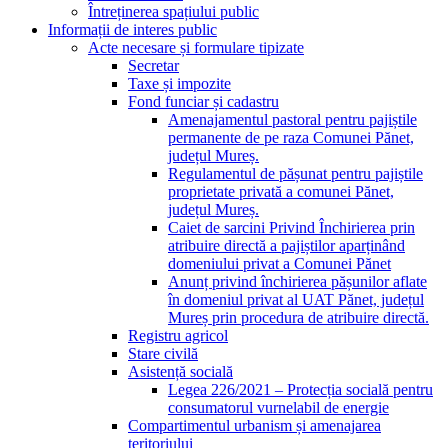
Întreținerea spațiului public
Informații de interes public
Acte necesare și formulare tipizate
Secretar
Taxe și impozite
Fond funciar și cadastru
Amenajamentul pastoral pentru pajiștile
permanente de pe raza Comunei Pănet,
județul Mureș.
Regulamentul de pășunat pentru pajiștile
proprietate privată a comunei Pănet,
județul Mureș.
Caiet de sarcini Privind Închirierea prin
atribuire directă a pajiștilor aparținând
domeniului privat a Comunei Pănet
Anunț privind închirierea pășunilor aflate
în domeniul privat al UAT Pănet, județul
Mureș prin procedura de atribuire directă.
Registru agricol
Stare civilă
Asistență socială
Legea 226/2021 – Protecția socială pentru
consumatorul vurnelabil de energie
Compartimentul urbanism și amenajarea
teritoriului