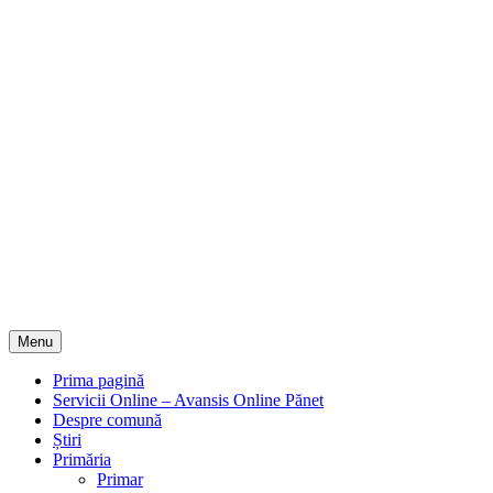
Menu
Prima pagină
Servicii Online – Avansis Online Pănet
Despre comună
Știri
Primăria
Primar