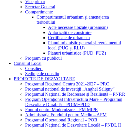
Viceprimar
Secretar General
Compartimente
Compartimentul urbanism și amenajarea
teritoriului
Acte necesare tipizate (urbanism)
Autorizații de construire
Certificate de urbanism
Planul urbanistic general și regulamentul
local (PUG și RLU)
Planuri urbanistice (PUD, PUZ)
Program cu publicul
Consiliul Local
Consilieri
Ședințe de consiliu
PROIECTE DE DEZVOLTARE
Programul Regional Centru 2021-2027 – PRC
Programul național de investiții „Anghel Saligny”
Programul Național de Redresare și Reziliență – PNRR
Program Operațional Infrastructură Mare + Programul
Dezvoltare Durabilă – POIM+PDD
Fondul pentru Modernizare – FM MIPE
Administrația Fondului pentru Mediu – AFM
Programul Operațional Regional – POR
Programul Național de Dezvoltare Locală – PNDL II