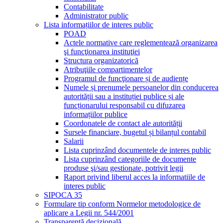
Contabilitate
Administrator public
Lista informațiilor de interes public
POAD
Actele normative care reglementează organizarea
şi funcţionarea instituţiei
Structura organizatorică
Atribuţiile compartimentelor
Programul de funcţionare și de audiențe
Numele și prenumele persoanelor din conducerea
autorității sau a instituției publice și ale
funcționarului responsabil cu difuzarea
informațiilor publice
Coordonatele de contact ale autorității
Sursele financiare, bugetul și bilanțul contabil
Salarii
Lista cuprinzând documentele de interes public
Lista cuprinzând categoriile de documente
produse şi/sau gestionate, potrivit legii
Raport privind liberul acces la informatiile de
interes public
SIPOCA 35
Formulare tip conform Normelor metodologice de
aplicare a Legii nr. 544/2001
Transparență decizională