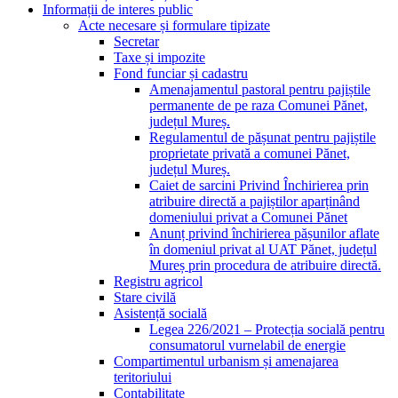
Informații de interes public
Acte necesare și formulare tipizate
Secretar
Taxe și impozite
Fond funciar și cadastru
Amenajamentul pastoral pentru pajiștile
permanente de pe raza Comunei Pănet,
județul Mureș.
Regulamentul de pășunat pentru pajiștile
proprietate privată a comunei Pănet,
județul Mureș.
Caiet de sarcini Privind Închirierea prin
atribuire directă a pajiștilor aparținând
domeniului privat a Comunei Pănet
Anunț privind închirierea pășunilor aflate
în domeniul privat al UAT Pănet, județul
Mureș prin procedura de atribuire directă.
Registru agricol
Stare civilă
Asistență socială
Legea 226/2021 – Protecția socială pentru
consumatorul vurnelabil de energie
Compartimentul urbanism și amenajarea
teritoriului
Contabilitate