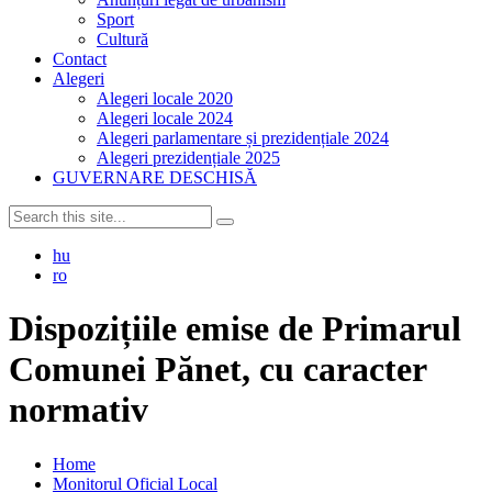
Sport
Cultură
Contact
Alegeri
Alegeri locale 2020
Alegeri locale 2024
Alegeri parlamentare și prezidențiale 2024
Alegeri prezidențiale 2025
GUVERNARE DESCHISĂ
hu
ro
Dispozițiile emise de Primarul
Comunei Pănet, cu caracter
normativ
Home
Monitorul Oficial Local