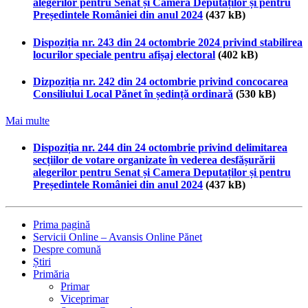
alegerilor pentru Senat și Camera Deputaților și pentru
Președintele României din anul 2024
(437 kB)
Dispoziția nr. 243 din 24 octombrie 2024 privind stabilirea
locurilor speciale pentru afișaj electoral
(402 kB)
Dizpoziția nr. 242 din 24 octombrie privind concocarea
Consiliului Local Pănet în ședință ordinară
(530 kB)
Mai multe
Dispoziția nr. 244 din 24 octombrie privind delimitarea
secțiilor de votare organizate în vederea desfășurării
alegerilor pentru Senat și Camera Deputaților și pentru
Președintele României din anul 2024
(437 kB)
Prima pagină
Servicii Online – Avansis Online Pănet
Despre comună
Știri
Primăria
Primar
Viceprimar