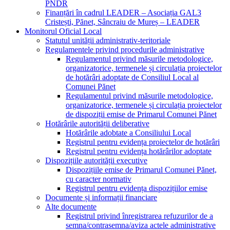
PNDR
Finanțări în cadrul LEADER – Asociația GAL3
Cristești, Pănet, Sâncraiu de Mureș – LEADER
Monitorul Oficial Local
Statutul unității administrativ-teritoriale
Regulamentele privind procedurile administrative
Regulamentul privind măsurile metodologice,
organizatorice, termenele și circulația proiectelor
de hotărâri adoptate de Consiliul Local al
Comunei Pănet
Regulamentul privind măsurile metodologice,
organizatorice, termenele și circulația proiectelor
de dispoziții emise de Primarul Comunei Pănet
Hotărârile autorității deliberative
Hotărârile adobtate a Consiliului Local
Registrul pentru evidența proiectelor de hotărâri
Registrul pentru evidența hotărârilor adoptate
Dispozițiile autorității executive
Dispozițiile emise de Primarul Comunei Pănet,
cu caracter normativ
Registrul pentru evidența dispozițiilor emise
Documente și informații financiare
Alte documente
Registrul privind înregistrarea refuzurilor de a
semna/contrasemna/aviza actele administrative