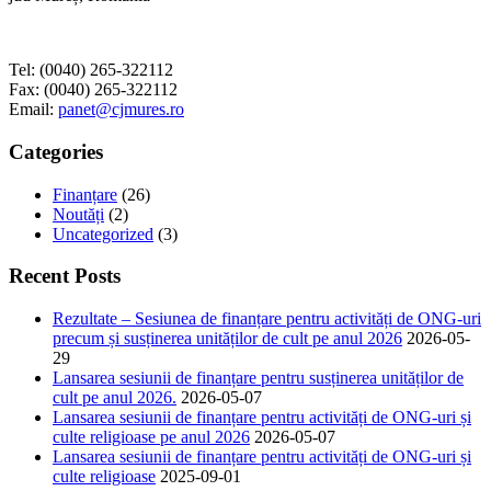
Tel: (0040) 265-322112
Fax: (0040) 265-322112
Email:
panet@cjmures.ro
Categories
Finanțare
(26)
Noutăți
(2)
Uncategorized
(3)
Recent Posts
Rezultate – Sesiunea de finanțare pentru activități de ONG-uri
precum și susținerea unităților de cult pe anul 2026
2026-05-
29
Lansarea sesiunii de finanțare pentru susținerea unităților de
cult pe anul 2026.
2026-05-07
Lansarea sesiunii de finanțare pentru activități de ONG-uri și
culte religioase pe anul 2026
2026-05-07
Lansarea sesiunii de finanțare pentru activități de ONG-uri și
culte religioase
2025-09-01