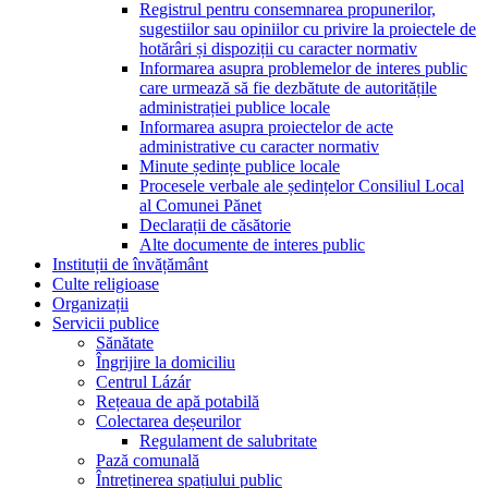
Registrul pentru consemnarea propunerilor,
sugestiilor sau opiniilor cu privire la proiectele de
hotărâri și dispoziții cu caracter normativ
Informarea asupra problemelor de interes public
care urmează să fie dezbătute de autoritățile
administrației publice locale
Informarea asupra proiectelor de acte
administrative cu caracter normativ
Minute ședințe publice locale
Procesele verbale ale ședințelor Consiliul Local
al Comunei Pănet
Declarații de căsătorie
Alte documente de interes public
Instituții de învățământ
Culte religioase
Organizații
Servicii publice
Sănătate
Îngrijire la domiciliu
Centrul Lázár
Rețeaua de apă potabilă
Colectarea deșeurilor
Regulament de salubritate
Pază comunală
Întreținerea spațiului public