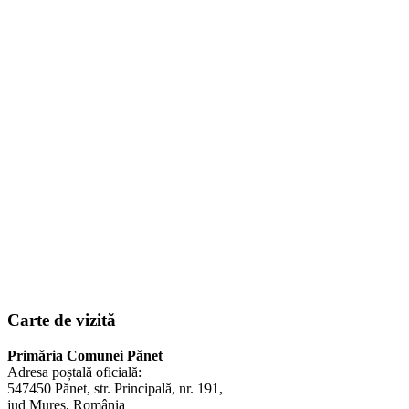
Carte de vizită
Primăria Comunei Pănet
Adresa poștală oficială:
547450 Pănet, str. Principală, nr. 191,
jud Mureș, România