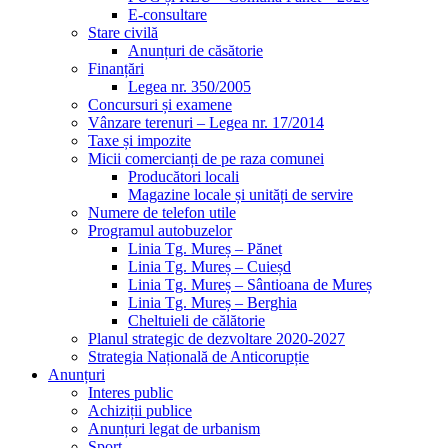
E-consultare
Stare civilă
Anunțuri de căsătorie
Finanțări
Legea nr. 350/2005
Concursuri și examene
Vânzare terenuri – Legea nr. 17/2014
Taxe și impozite
Micii comercianți de pe raza comunei
Producători locali
Magazine locale și unități de servire
Numere de telefon utile
Programul autobuzelor
Linia Tg. Mureș – Pănet
Linia Tg. Mureș – Cuieșd
Linia Tg. Mureș – Sântioana de Mureș
Linia Tg. Mureș – Berghia
Cheltuieli de călătorie
Planul strategic de dezvoltare 2020-2027
Strategia Națională de Anticorupție
Anunțuri
Interes public
Achiziții publice
Anunțuri legat de urbanism
Sport