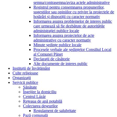
semna/contrasemna/aviza actele administrative
Registrul pentru consemnarea propunerilor,
sugestiilor sau opiniilor cu privire la proiectele de
hotărâri și dispoziții cu caracter normativ
Informarea asupra problemelor de interes public
care urmează să fie dezbătute de autoritățile
administrației publice locale
Informarea asupra proiectelor de acte
administrative cu caracter normativ
Minute ședințe publice locale
Procesele verbale ale ședințelor Consiliul Local
al Comunei Pănet
Declarații de căsătorie
Alte documente de interes public
Instituții de învățământ
Culte religioase
Organizații
Servicii publice
Sănătate
Îngrijire la domiciliu
Centrul Lázár
Rețeaua de apă potabilă
Colectarea deșeurilor
Regulament de salubritate
Pază comunală