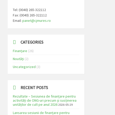
Tel: (0040) 265-322112
Fax: (0040) 265-322112
Email:
panet@cjmures.ro
CATEGORIES
Finanțare
(26)
Noutăți
(2)
Uncategorized
(3)
RECENT POSTS
Rezultate – Sesiunea de finanțare pentru
activități de ONG-uri precum și susținerea
unităților de cult pe anul 2026
2026-05-29
Lansarea sesiunii de finanțare pentru