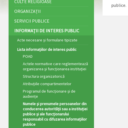
CULTE RELIGIOASE
publice.
ORGANIZAȚII
SERVICII PUBLICE
INFORMAȚII DE INTERES PUBLIC
Acte necesare și formulare tipizate
Lista informațiilor de interes public
POAD
Actele normative care reglementează
organizarea şi funcţionarea instituţiei
Structura organizatorică
Atribuţiile compartimentelor
Programul de funcţionare și de
audiențe
Numele și prenumele persoanelor din
conducerea autorității sau a instituției
publice și ale funcționarului
responsabil cu difuzarea informațiilor
publice