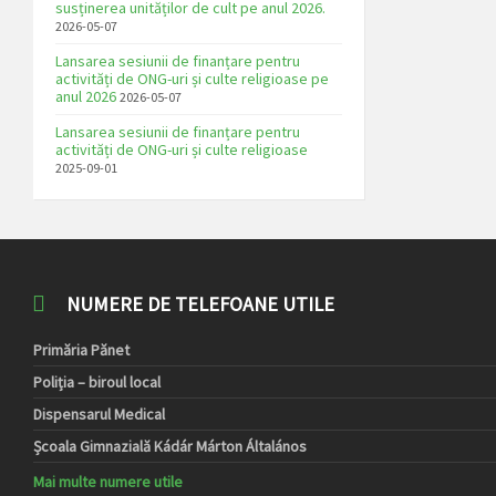
susținerea unităților de cult pe anul 2026.
2026-05-07
Lansarea sesiunii de finanțare pentru
activități de ONG-uri și culte religioase pe
anul 2026
2026-05-07
Lansarea sesiunii de finanțare pentru
activități de ONG-uri și culte religioase
2025-09-01
NUMERE DE TELEFOANE UTILE
Primăria Pănet
Poliția – biroul local
Dispensarul Medical
Școala Gimnazială Kádár Márton Általános
Mai multe numere utile