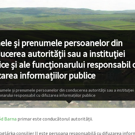
le și prenumele persoanelor din
cerea autorității sau a instituției
ice și ale funcționarului responsabil 
zarea informațiilor publice
umele și prenumele persoanelor din conducerea autorității sau a instituției 
onarului responsabil cu difuzarea informațiilor publice
őd Barna
primar este conducătorul autorității.
oglárka consilier II este persoana responsabilă cu difuzarea inform