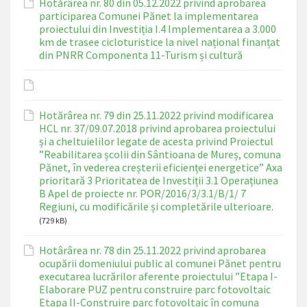
Hotărârea nr. 80 din 05.12.2022 privind aprobarea
participarea Comunei Pănet la implementarea
proiectului din Investiția I.4 Implementarea a 3.000
km de trasee cicloturistice la nivel național finanțat
din PNRR Componenta 11-Turism și cultură
Hotărârea nr. 79 din 25.11.2022 privind modificarea
HCL nr. 37/09.07.2018 privind aprobarea proiectului
și a cheltuielilor legate de acesta privind Proiectul
”Reabilitarea școlii din Sântioana de Mureș, comuna
Pănet, în vederea creșterii eficienței energetice” Axa
prioritară 3 Prioritatea de Investiții 3.1 Operațiunea
B Apel de proiecte nr. POR/2016/3/3.1/B/1/ 7
Regiuni, cu modificările și completările ulterioare.
(729 kB)
Hotârârea nr. 78 din 25.11.2022 privind aprobarea
ocupării domeniului public al comunei Pănet pentru
executarea lucrărilor aferente proiectului ”Etapa I-
Elaborare PUZ pentru construire parc fotovoltaic
Etapa II-Construire parc fotovoltaic în comuna