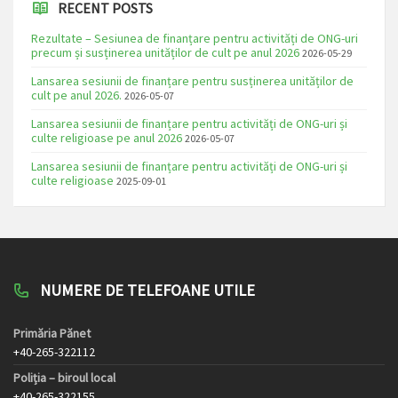
RECENT POSTS
Rezultate – Sesiunea de finanțare pentru activități de ONG-uri
precum și susținerea unităților de cult pe anul 2026
2026-05-29
Lansarea sesiunii de finanțare pentru susținerea unităților de
cult pe anul 2026.
2026-05-07
Lansarea sesiunii de finanțare pentru activități de ONG-uri și
culte religioase pe anul 2026
2026-05-07
Lansarea sesiunii de finanțare pentru activități de ONG-uri și
culte religioase
2025-09-01
NUMERE DE TELEFOANE UTILE
Primăria Pănet
+40-265-322112
Poliția – biroul local
+40-265-322155