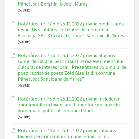
Pănet, sat Berghia, județul Mureș”
(528 kB)
Hotărârea nr. 77 din 25.11.2022 privind modificarea
respectiv stabilirea cotizației de membru în
Asociația GAL-3 Cristești, Pănet, Sâncraiu de Mureș
(501 kB)
Hotărârea nr. 76 din 25.11.2022 privind alocarea
sumei de 3000 lei pentru susținerea evenimentului
Cultural de interes local ”Prezentarea volumului de
poezii scrisă de poeta Zöld Gizella din comuna
Pănet, sat Sântioana de Mureș”
(478 kB)
Hotărârea nr. 75 din 25.11.2022 privind includerea
unor imobile în inventarul bunurilor care aparțin
domeniului public al comunei Pănet
(570 kB)
Hotărârea nr. 74 din 25.11.2022 privind validarea
Dispoziției primarului comunei Pănet nr. nr.