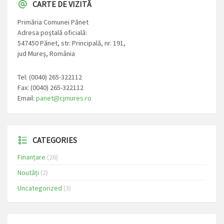
CARTE DE VIZITĂ
Primăria Comunei Pănet
Adresa poștală oficială:
547450 Pănet, str. Principală, nr. 191,
jud Mureș, România
Tel: (0040) 265-322112
Fax: (0040) 265-322112
Email:
panet@cjmures.ro
CATEGORIES
Finanțare
(26)
Noutăți
(2)
Uncategorized
(3)