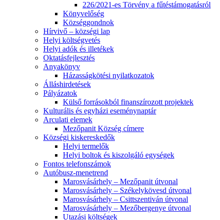
226/2021-es Törvény a fűtéstámogatásról
Könyvelőség
Községgondnok
Hírvivő – községi lap
Helyi költségvetés
Helyi adók és illetékek
Oktatásfejlesztés
Anyakönyv
Házasságkötési nyilatkozatok
Álláshirdetések
Pályázatok
Külső forrásokból finanszírozott projektek
Kulturális és egyházi eseménynaptár
Arculati elemek
Mezőpanit Község címere
Községi kiskereskedők
Helyi termelők
Helyi boltok és kiszolgáló egységek
Fontos telefonszámok
Autóbusz-menetrend
Marosvásárhely – Mezőpanit útvonal
Marosvásárhely – Székelykövesd útvonal
Marosvásárhely – Csittszentiván útvonal
Marosvásárhely – Mezőbergenye útvonal
Utazási költségek