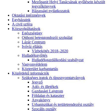
Mezőpanit Helyi Tanácsának gyűlésein készült
jegyzőkönyvek
Házassági nyilatkozatok
Oktatási intézmények
Egyházaink
A civil szféra
Közszolgáltatások
Egészségügy
Otthoni beteggondozói szolgálat
Lázár Centrum
Ivóvíz ellátás
Vízbekötés 2018–2020
Hulladékgyűjtés
Hulladékgazdálkodási szabályzat
Vagyonvédelem
Közterület karbantartás
Közérdekű információk
Szükséges iratok és típusnyomtatványok
Jegyző
Adó- és illetékek
Gazdasági Lajstrom
Földalap és kataszter
Anyakönyv
Urbanisztikai és területrendezési osztály
Szocális osztály