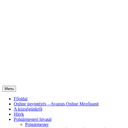
Menu
Főoldal
Online ügyintézés – Avansis Online Mezőpanit
A községünkről
Hírek
Polgármesteri hivatal
Polgármester