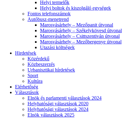
Helyi termelők
Helyi boltok és kiszolgáló egységek
Fontos telefonszámok
Autóbusz-menetrend
Marosvásárhely – Mezőpanit útvonal
Marosvásárhely – Székelykövesd útvonal
Marosvásárhely – Csittszentiván útvonal
Marosvásárhely – Mezőbergenye útvonal
Utazási költségek
Hirdetések
Közérdekű
Közbeszerzés
Urbanisztikai hírdetések
Sport
Kultúra
Elérhetőség
Választások
Elnök és parlamenti választások 2024
Helyhatósági választások 2020
Helyhatósági választások 2024
Elnök választások 2025