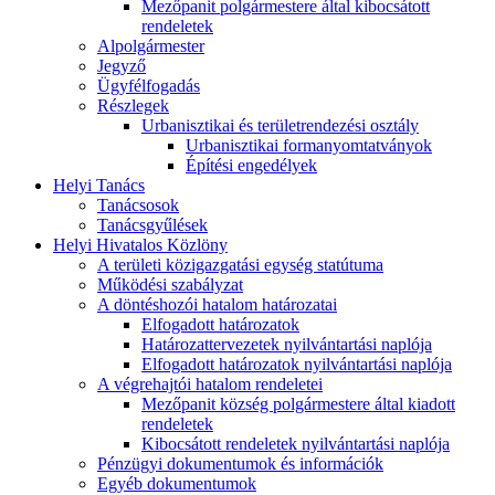
Mezőpanit polgármestere által kibocsátott
rendeletek
Alpolgármester
Jegyző
Ügyfélfogadás
Részlegek
Urbanisztikai és területrendezési osztály
Urbanisztikai formanyomtatványok
Építési engedélyek
Helyi Tanács
Tanácsosok
Tanácsgyűlések
Helyi Hivatalos Közlöny
A területi közigazgatási egység statútuma
Működési szabályzat
A döntéshozói hatalom határozatai
Elfogadott határozatok
Határozattervezetek nyilvántartási naplója
Elfogadott határozatok nyilvántartási naplója
A végrehajtói hatalom rendeletei
Mezőpanit község polgármestere által kiadott
rendeletek
Kibocsátott rendeletek nyilvántartási naplója
Pénzügyi dokumentumok és információk
Egyéb dokumentumok