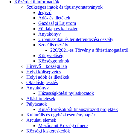
Közérdekű információk
Szükséges iratok és típusnyomtatványok
Jegyző
Adó- és illetékek
Gazdasági Lajstrom
Földalap és kataszter
Anyakönyv
Urbanisztikai és területrendezési osztály
Szocális osztály
226/2021-es Törvény a fűtéstámogatásról
Könyvelőség
Községgondnok
Hírvivő – községi lap
Helyi költségvetés
Helyi adók és illetékek
Oktatásfejlesztés
Anyakönyv
Házasságkötési nyilatkozatok
Álláshirdetések
Pályázatok
Külső forrásokból finanszírozott projektek
Kulturális és egyházi eseménynaptár
Arculati elemek
Mezőpanit Község címere
Községi kiskereskedők