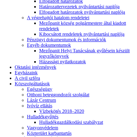
Elfogadott határozatok
Határozattervezetek nyilvántartási naplója
Elfogadott határozatok nyilvántartási naplója
A végrehajtói hatalom rendeletei
Mezőpanit község polgármestere által kiadott
rendeletek
Kibocsátott rendeletek nyilvántartási naplója
Pénzügyi dokumentumok és információk
Egyéb dokumentumok
Mezőpanit Helyi Tanácsának gyűlésein készült
jegyzőkönyvek
Házassági nyilatkozatok
Oktatási intézmények
Egyházaink
A civil szféra
Közszolgáltatások
Egészségügy
Otthoni beteggondozói szolgálat
Lázár Centrum
Ivóvíz ellátás
Vízbekötés 2018–2020
Hulladékgyűjtés
Hulladékgazdálkodási szabályzat
Vagyonvédelem
Közterület karbantartás