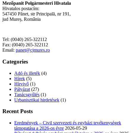
Mezőpanit Polgármesteri Hivatala
Hivatalos postacím:
547450 Pănet, str Principală, nr 191,
jud Mureș, România
Tel: (0040) 265-322112
Fax: (0040) 265-322112
Email:
panet@cjmures.ro
Categories
Adó és illeték
(4)
Hírek
(5)
Hírvivő
(1)
Pályázat
(27)
Tanácsgyűlés
(1)
Urbanisztikai hirdetések
(1)
Recent Posts
Eredmények – Civil szervezeti és egyházi tevékenységek
támogatása a 2026-os évre
2026-05-29