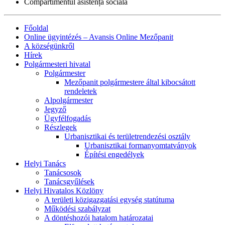
Compartimentul asistență socială
Főoldal
Online ügyintézés – Avansis Online Mezőpanit
A községünkről
Hírek
Polgármesteri hivatal
Polgármester
Mezőpanit polgármestere által kibocsátott
rendeletek
Alpolgármester
Jegyző
Ügyfélfogadás
Részlegek
Urbanisztikai és területrendezési osztály
Urbanisztikai formanyomtatványok
Építési engedélyek
Helyi Tanács
Tanácsosok
Tanácsgyűlések
Helyi Hivatalos Közlöny
A területi közigazgatási egység statútuma
Működési szabályzat
A döntéshozói hatalom határozatai