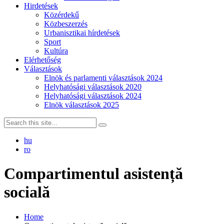
Hirdetések
Közérdekű
Közbeszerzés
Urbanisztikai hírdetések
Sport
Kultúra
Elérhetőség
Választások
Elnök és parlamenti választások 2024
Helyhatósági választások 2020
Helyhatósági választások 2024
Elnök választások 2025
hu
ro
Compartimentul asistență
socială
Home