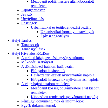
Mezőpanit polgármestere által kibocsátott
rendeletek
Alpolgármester
Jegyző
Ügyfélfogadás
Részlegek
Urbanisztikai és területrendezési osztály
Urbanisztikai formanyomtatványok
Építési engedélyek
Helyi Tanács
Tanácsosok
Tanácsgyűlések
Helyi Hivatalos Közlöny
A területi közigazgatási egység statútuma
Működési szabályzat
A döntéshozói hatalom határozatai
Elfogadott határozatok
Határozattervezetek nyilvántartási naplója
Elfogadott határozatok nyilvántartási naplója
A végrehajtói hatalom rendeletei
Mezőpanit község polgármestere által kiadott
rendeletek
Kibocsátott rendeletek nyilvántartási naplója
Pénzügyi dokumentumok és információk
Egyéb dokumentumok