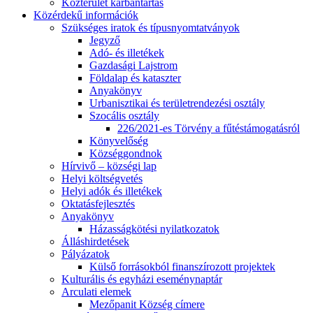
Közterület karbantartás
Közérdekű információk
Szükséges iratok és típusnyomtatványok
Jegyző
Adó- és illetékek
Gazdasági Lajstrom
Földalap és kataszter
Anyakönyv
Urbanisztikai és területrendezési osztály
Szocális osztály
226/2021-es Törvény a fűtéstámogatásról
Könyvelőség
Községgondnok
Hírvivő – községi lap
Helyi költségvetés
Helyi adók és illetékek
Oktatásfejlesztés
Anyakönyv
Házasságkötési nyilatkozatok
Álláshirdetések
Pályázatok
Külső forrásokból finanszírozott projektek
Kulturális és egyházi eseménynaptár
Arculati elemek
Mezőpanit Község címere