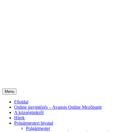
Menu
Főoldal
Online ügyintézés – Avansis Online Mezőpanit
A községünkről
Hírek
Polgármesteri hivatal
Polgármester