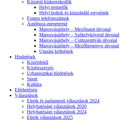
Községi kiskereskedők
Helyi termelők
Helyi boltok és kiszolgáló egységek
Fontos telefonszámok
Autóbusz-menetrend
Marosvásárhely – Mezőpanit útvonal
Marosvásárhely – Székelykövesd útvonal
Marosvásárhely – Csittszentiván útvonal
Marosvásárhely – Mezőbergenye útvonal
Utazási költségek
Hirdetések
Közérdekű
Közbeszerzés
Urbanisztikai hírdetések
Sport
Kultúra
Elérhetőség
Választások
Elnök és parlamenti választások 2024
Helyhatósági választások 2020
Helyhatósági választások 2024
Elnök választások 2025