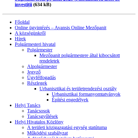
investiții
(634 kB)
Főoldal
Online ügyintézés – Avansis Online Mezőpanit
A községünkről
Hírek
Polgármesteri hivatal
Polgármester
Mezőpanit polgármestere által kibocsátott
rendeletek
Alpolgármester
Jegyző
Ügyfélfogadás
Részlegek
Urbanisztikai és területrendezési osztály
Urbanisztikai formanyomtatványok
Építési engedélyek
Helyi Tanács
Tanácsosok
Tanácsgyűlések
Helyi Hivatalos Közlöny
A területi közigazgatási egység statútuma
Működési szabályzat