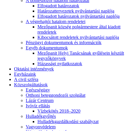
A döntéshozói hatalom határozatai
Elfogadott határozatok
Határozattervezetek nyilvántartási naplója
Elfogadott határozatok nyilvántartási naplója
A végrehajtói hatalom rendeletei
Mezőpanit község polgármestere által kiadott
rendeletek
Kibocsátott rendeletek nyilvántartási naplója
Pénzügyi dokumentumok és információk
Egyéb dokumentumok
Mezőpanit Helyi Tanácsának gyűlésein készült
jegyzőkönyvek
Házassági nyilatkozatok
Oktatási intézmények
Egyházaink
A civil szféra
Közszolgáltatások
Egészségügy
Otthoni beteggondozói szolgálat
Lázár Centrum
Ivóvíz ellátás
Vízbekötés 2018–2020
Hulladékgyűjtés
Hulladékgazdálkodási szabályzat
Vagyonvédelem