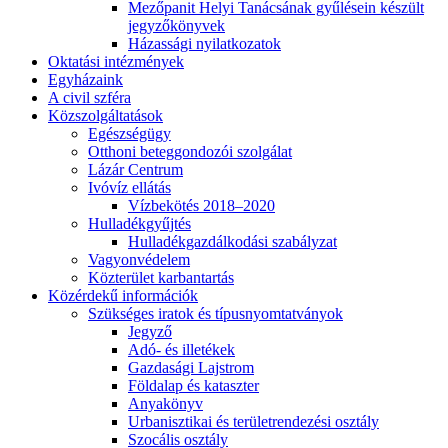
Mezőpanit Helyi Tanácsának gyűlésein készült
jegyzőkönyvek
Házassági nyilatkozatok
Oktatási intézmények
Egyházaink
A civil szféra
Közszolgáltatások
Egészségügy
Otthoni beteggondozói szolgálat
Lázár Centrum
Ivóvíz ellátás
Vízbekötés 2018–2020
Hulladékgyűjtés
Hulladékgazdálkodási szabályzat
Vagyonvédelem
Közterület karbantartás
Közérdekű információk
Szükséges iratok és típusnyomtatványok
Jegyző
Adó- és illetékek
Gazdasági Lajstrom
Földalap és kataszter
Anyakönyv
Urbanisztikai és területrendezési osztály
Szocális osztály