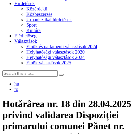
Hirdetések
Közérdekű
Közbeszerzés
Urbanisztikai hírdetések
Sport
Kultúra
Elérhetőség
Választások
Elnök és parlamenti választások 2024
Helyhatósági választások 2020
Helyhatósági választások 2024
Elnök választások 2025
hu
ro
Hotărârea nr. 18 din 28.04.2025
privind validarea Dispoziției
primarului comunei Pănet nr.