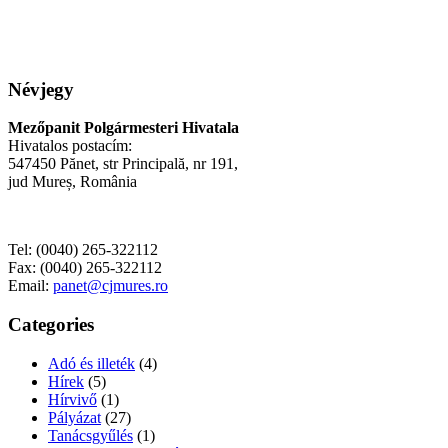
Névjegy
Mezőpanit Polgármesteri Hivatala
Hivatalos postacím:
547450 Pănet, str Principală, nr 191,
jud Mureș, România
Tel: (0040) 265-322112
Fax: (0040) 265-322112
Email:
panet@cjmures.ro
Categories
Adó és illeték
(4)
Hírek
(5)
Hírvivő
(1)
Pályázat
(27)
Tanácsgyűlés
(1)