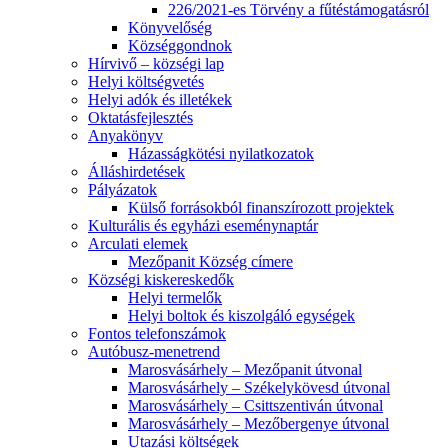
226/2021-es Törvény a fűtéstámogatásról
Könyvelőség
Községgondnok
Hírvivő – községi lap
Helyi költségvetés
Helyi adók és illetékek
Oktatásfejlesztés
Anyakönyv
Házasságkötési nyilatkozatok
Álláshirdetések
Pályázatok
Külső forrásokból finanszírozott projektek
Kulturális és egyházi eseménynaptár
Arculati elemek
Mezőpanit Község címere
Községi kiskereskedők
Helyi termelők
Helyi boltok és kiszolgáló egységek
Fontos telefonszámok
Autóbusz-menetrend
Marosvásárhely – Mezőpanit útvonal
Marosvásárhely – Székelykövesd útvonal
Marosvásárhely – Csittszentiván útvonal
Marosvásárhely – Mezőbergenye útvonal
Utazási költségek