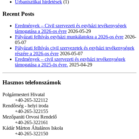
Urbanisztikai hirdetések
(1)
Recent Posts
Eredmények – Civil szervezeti és egyházi tevékenységek
támogatása a 2026-os évre
2026-05-29
Pályázati felhívás egyházi munkálatokra a 2026-os évre
2026-
05-07
Pályázati felhívás civil szervezetek és egyházi tevékenységek
részére a 2026-os évre
2026-05-07
Eredmények – civil szervezeti és egyházi tevékenységek
támogatása a 2025-ös évre.
2025-04-29
Hasznos telefonszámok
Polgármesteri Hivatal
+40-265-322112
Rendőrség - helyi iroda
+40-265-322155
Mezőpaniti Orvosi Rendelő
+40-265-322161
Kádár Márton Általános Iskola
+40-265-322150