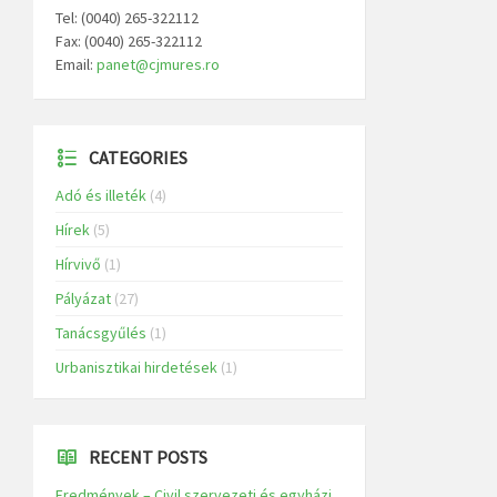
Tel: (0040) 265-322112
Fax: (0040) 265-322112
Email:
panet@cjmures.ro
CATEGORIES
Adó és illeték
(4)
Hírek
(5)
Hírvivő
(1)
Pályázat
(27)
Tanácsgyűlés
(1)
Urbanisztikai hirdetések
(1)
RECENT POSTS
Eredmények – Civil szervezeti és egyházi