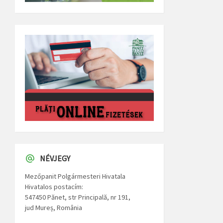
NÉVJEGY
Mezőpanit Polgármesteri Hivatala
Hivatalos postacím:
547450 Pănet, str Principală, nr 191,
jud Mureș, România