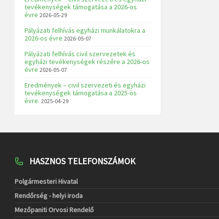
tevékenységek támogatása a 2026-os
évre
2026-05-29
Pályázati felhívás egyházi munkálatokra a
2026-os évre
2026-05-07
Pályázati felhívás civil szervezetek és
egyházi tevékenységek részére a 2026-os
évre
2026-05-07
Eredmények – civil szervezeti és egyházi
tevékenységek támogatása a 2025-ös
évre.
2025-04-29
HASZNOS TELEFONSZÁMOK
Polgármesteri Hivatal
Rendőrség - helyi iroda
Mezőpaniti Orvosi Rendelő