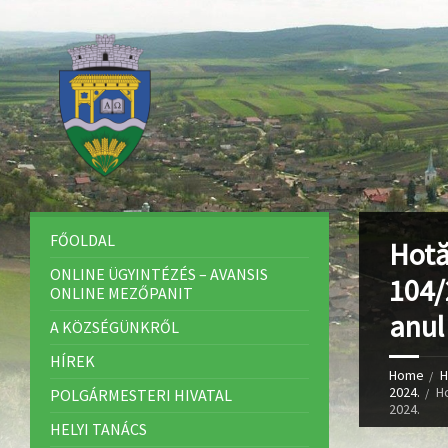
FŐOLDAL
Hotă
ONLINE ÜGYINTÉZÉS – AVANSIS
104/
ONLINE MEZŐPANIT
anul
A KÖZSÉGÜNKRŐL
HÍREK
Home
H
2024.
Ho
POLGÁRMESTERI HIVATAL
2024.
HELYI TANÁCS