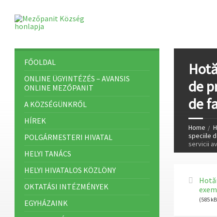
FŐOLDAL
Hotă
ONLINE ÜGYINTÉZÉS – AVANSIS
de p
ONLINE MEZŐPANIT
de f
A KÖZSÉGÜNKRŐL
HÍREK
Home
H
speciile d
POLGÁRMESTERI HIVATAL
servicii a
HELYI TANÁCS
HELYI HIVATALOS KÖZLÖNY
Hotăr
OKTATÁSI INTÉZMÉNYEK
exemp
(585 kB
EGYHÁZAINK