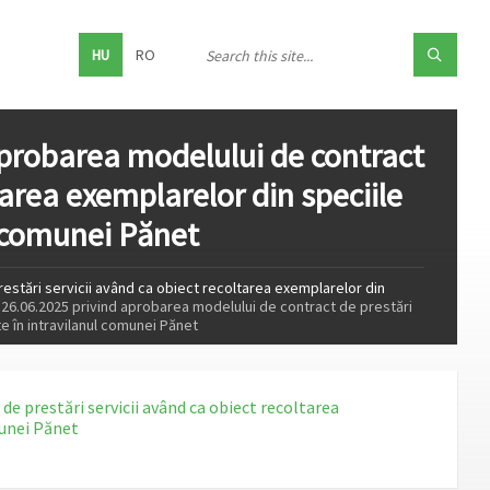
HU
RO
aprobarea modelului de contract
tarea exemplarelor din speciile
l comunei Pănet
restări servicii având ca obiect recoltarea exemplarelor din
n 26.06.2025 privind aprobarea modelului de contract de prestări
e în intravilanul comunei Pănet
de prestări servicii având ca obiect recoltarea
munei Pănet