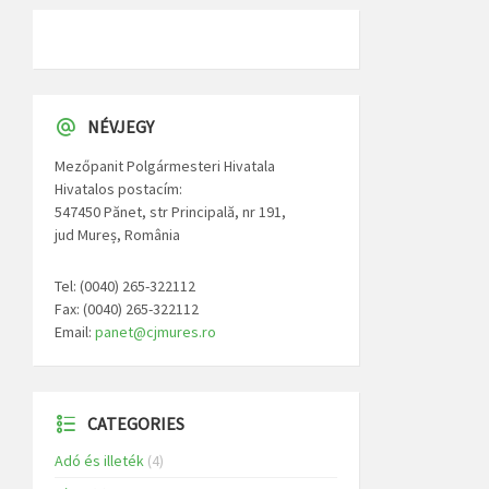
NÉVJEGY
Mezőpanit Polgármesteri Hivatala
Hivatalos postacím:
547450 Pănet, str Principală, nr 191,
jud Mureș, România
Tel: (0040) 265-322112
Fax: (0040) 265-322112
Email:
panet@cjmures.ro
CATEGORIES
Adó és illeték
(4)