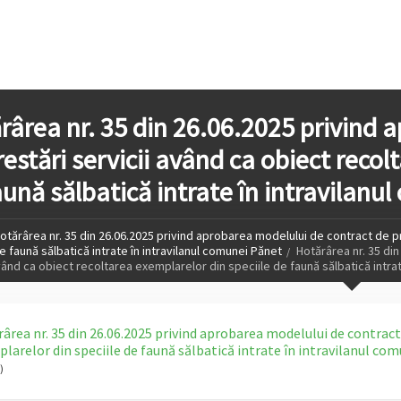
rârea nr. 35 din 26.06.2025 privind 
restări servicii având ca obiect recol
aună sălbatică intrate în intravilanu
otărârea nr. 35 din 26.06.2025 privind aprobarea modelului de contract de p
e faună sălbatică intrate în intravilanul comunei Pănet
Hotărârea nr. 35 di
vând ca obiect recoltarea exemplarelor din speciile de faună sălbatică intrat
ârea nr. 35 din 26.06.2025 privind aprobarea modelului de contract 
larelor din speciile de faună sălbatică intrate în intravilanul co
)