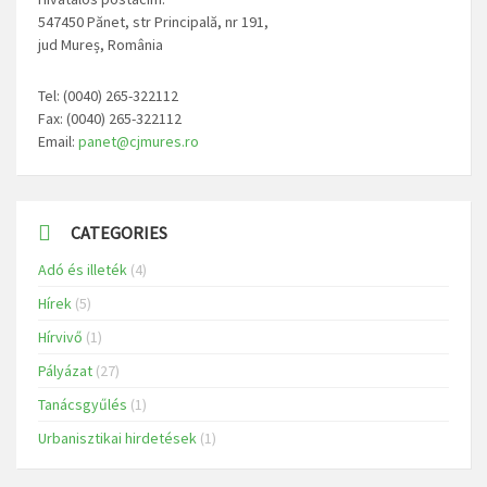
547450 Pănet, str Principală, nr 191,
jud Mureș, România
Tel: (0040) 265-322112
Fax: (0040) 265-322112
Email:
panet@cjmures.ro
CATEGORIES
Adó és illeték
(4)
Hírek
(5)
Hírvivő
(1)
Pályázat
(27)
Tanácsgyűlés
(1)
Urbanisztikai hirdetések
(1)