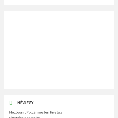
NÉVJEGY
Mezőpanit Polgármesteri Hivatala
Hivatalos postacím: