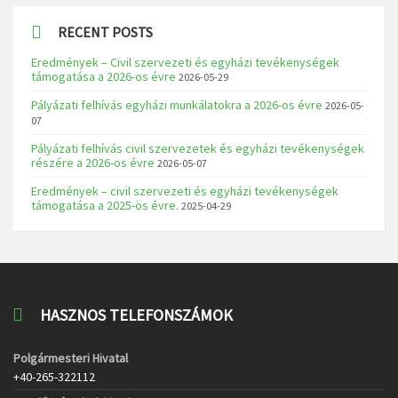
RECENT POSTS
Eredmények – Civil szervezeti és egyházi tevékenységek
támogatása a 2026-os évre
2026-05-29
Pályázati felhívás egyházi munkálatokra a 2026-os évre
2026-05-
07
Pályázati felhívás civil szervezetek és egyházi tevékenységek
részére a 2026-os évre
2026-05-07
Eredmények – civil szervezeti és egyházi tevékenységek
támogatása a 2025-ös évre.
2025-04-29
HASZNOS TELEFONSZÁMOK
Polgármesteri Hivatal
+40-265-322112