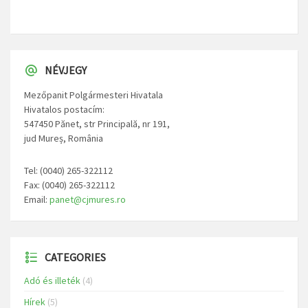
NÉVJEGY
Mezőpanit Polgármesteri Hivatala
Hivatalos postacím:
547450 Pănet, str Principală, nr 191,
jud Mureș, România
Tel: (0040) 265-322112
Fax: (0040) 265-322112
Email:
panet@cjmures.ro
CATEGORIES
Adó és illeték
(4)
Hírek
(5)