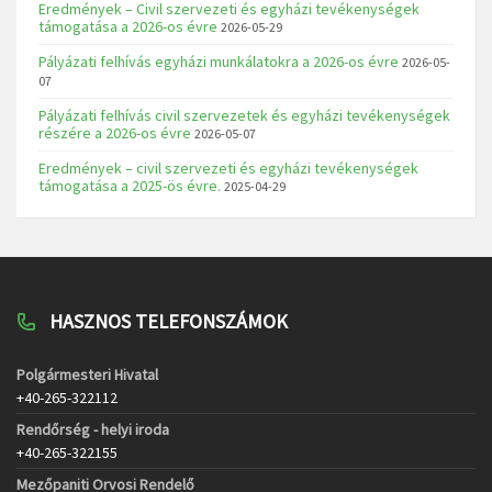
Eredmények – Civil szervezeti és egyházi tevékenységek
támogatása a 2026-os évre
2026-05-29
Pályázati felhívás egyházi munkálatokra a 2026-os évre
2026-05-
07
Pályázati felhívás civil szervezetek és egyházi tevékenységek
részére a 2026-os évre
2026-05-07
Eredmények – civil szervezeti és egyházi tevékenységek
támogatása a 2025-ös évre.
2025-04-29
HASZNOS TELEFONSZÁMOK
Polgármesteri Hivatal
+40-265-322112
Rendőrség - helyi iroda
+40-265-322155
Mezőpaniti Orvosi Rendelő