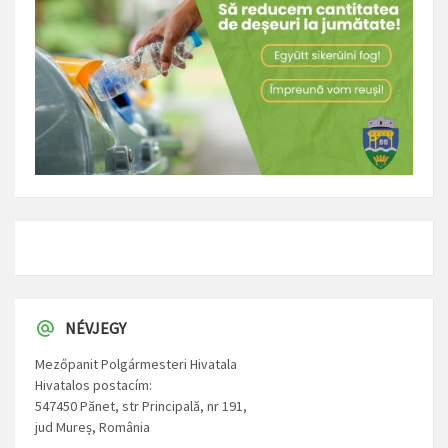
NÉVJEGY
Mezőpanit Polgármesteri Hivatala
Hivatalos postacím:
547450 Pănet, str Principală, nr 191,
jud Mureș, România