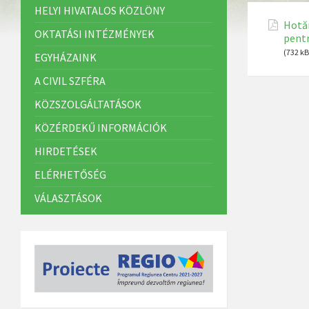
HELYI HIVATALOS KÖZLÖNY
Hotăr
OKTATÁSI INTÉZMÉNYEK
pentr
(732 kB
EGYHÁZAINK
A CIVIL SZFÉRA
KÖZSZOLGÁLTATÁSOK
KÖZÉRDEKŰ INFORMÁCIÓK
HIRDETÉSEK
ELÉRHETŐSÉG
VÁLASZTÁSOK