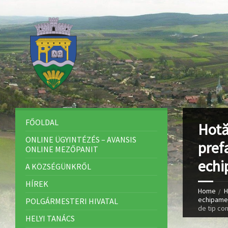
FŐOLDAL
Hotă
ONLINE ÜGYINTÉZÉS – AVANSIS
pref
ONLINE MEZŐPANIT
echi
A KÖZSÉGÜNKRŐL
HÍREK
Home
H
echipamen
POLGÁRMESTERI HIVATAL
de tip co
HELYI TANÁCS