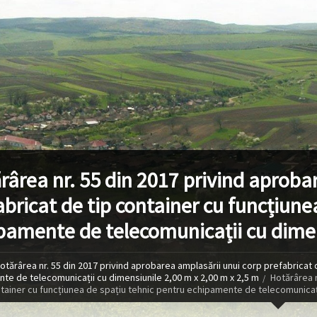
rârea nr. 55 din 2017 privind aproba
abricat de tip container cu funcțiune
pamente de telecomunicații cu dimen
otărârea nr. 55 din 2017 privind aprobarea amplasării unui corp prefabricat 
te de telecomunicații cu dimensiunile 2,00 m x 2,00 m x 2,5 m
Hotărârea n
ntainer cu funcțiunea de spațiu tehnic pentru echipamente de telecomunicați