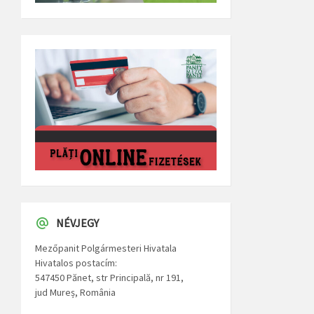
NÉVJEGY
Mezőpanit Polgármesteri Hivatala
Hivatalos postacím:
547450 Pănet, str Principală, nr 191,
jud Mureș, România