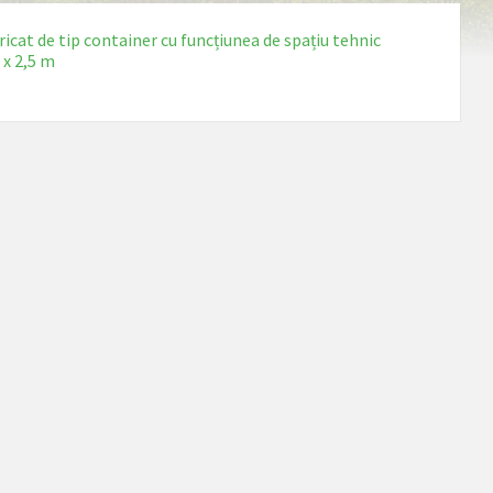
icat de tip container cu funcțiunea de spațiu tehnic
 x 2,5 m