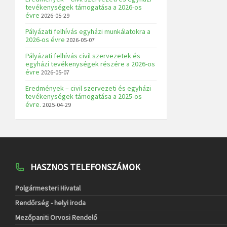
tevékenységek támogatása a 2026-os
évre
2026-05-29
Pályázati felhívás egyházi munkálatokra a
2026-os évre
2026-05-07
Pályázati felhívás civil szervezetek és
egyházi tevékenységek részére a 2026-os
évre
2026-05-07
Eredmények – civil szervezeti és egyházi
tevékenységek támogatása a 2025-ös
évre.
2025-04-29
HASZNOS TELEFONSZÁMOK
Polgármesteri Hivatal
Rendőrség - helyi iroda
Mezőpaniti Orvosi Rendelő