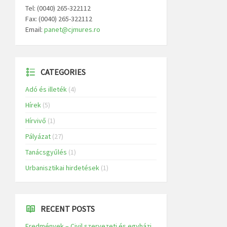
Tel: (0040) 265-322112
Fax: (0040) 265-322112
Email:
panet@cjmures.ro
CATEGORIES
Adó és illeték
(4)
Hírek
(5)
Hírvivő
(1)
Pályázat
(27)
Tanácsgyűlés
(1)
Urbanisztikai hirdetések
(1)
RECENT POSTS
Eredmények – Civil szervezeti és egyházi