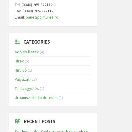
Tel: (0040) 265-322112
Fax: (0040) 265-322112
Email:
panet@cjmures.ro
CATEGORIES
Adó és illeték
(4)
Hírek
(5)
Hírvivő
(1)
Pályázat
(27)
Tanácsgyűlés
(1)
Urbanisztikai hirdetések
(1)
RECENT POSTS
Eredmények – Civil szervezeti és egyházi