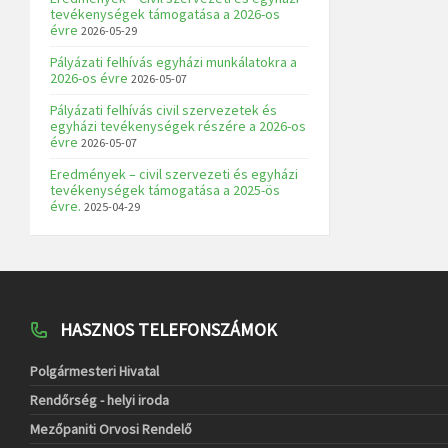
tevékenységek támogatása a 2026-os
évre
2026-05-29
Pályázati felhívás egyházi munkálatokra a
2026-os évre
2026-05-07
Pályázati felhívás civil szervezetek és
egyházi tevékenységek részére a 2026-os
évre
2026-05-07
Eredmények – civil szervezeti és egyházi
tevékenységek támogatása a 2025-ös
évre.
2025-04-29
HASZNOS TELEFONSZÁMOK
Polgármesteri Hivatal
Rendőrség - helyi iroda
Mezőpaniti Orvosi Rendelő