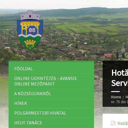
FŐOLDAL
Hotă
ONLINE ÜGYINTÉZÉS – AVANSIS
Servi
ONLINE MEZŐPANIT
A KÖZSÉGÜNKRŐL
Home
H
nr. 75 din
HÍREK
POLGÁRMESTERI HIVATAL
HELYI TANÁCS
Hotăr