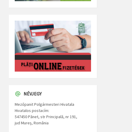
NÉVJEGY
Mezőpanit Polgármesteri Hivatala
Hivatalos postacím:
547450 Pănet, str Principală, nr 191,
jud Mureș, România