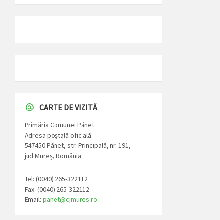
CARTE DE VIZITĂ
Primăria Comunei Pănet
Adresa poștală oficială:
547450 Pănet, str. Principală, nr. 191,
jud Mureș, România
Tel: (0040) 265-322112
Fax: (0040) 265-322112
Email:
panet@cjmures.ro