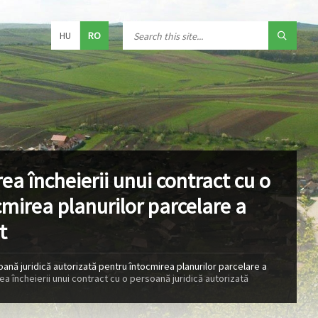
HU
RO
ea încheierii unui contract cu o
mirea planurilor parcelare a
t
oană juridică autorizată pentru întocmirea planurilor parcelare a
ea încheierii unui contract cu o persoană juridică autorizată