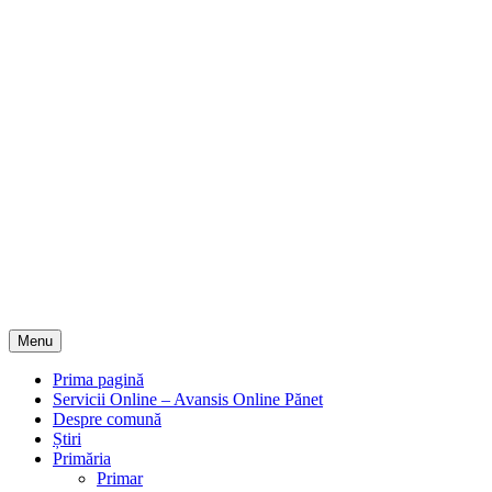
Menu
Prima pagină
Servicii Online – Avansis Online Pănet
Despre comună
Știri
Primăria
Primar