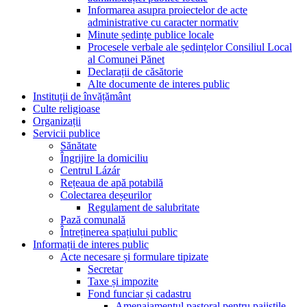
Informarea asupra proiectelor de acte
administrative cu caracter normativ
Minute ședințe publice locale
Procesele verbale ale ședințelor Consiliul Local
al Comunei Pănet
Declarații de căsătorie
Alte documente de interes public
Instituții de învățământ
Culte religioase
Organizații
Servicii publice
Sănătate
Îngrijire la domiciliu
Centrul Lázár
Rețeaua de apă potabilă
Colectarea deșeurilor
Regulament de salubritate
Pază comunală
Întreținerea spațiului public
Informații de interes public
Acte necesare și formulare tipizate
Secretar
Taxe și impozite
Fond funciar și cadastru
Amenajamentul pastoral pentru pajiștile