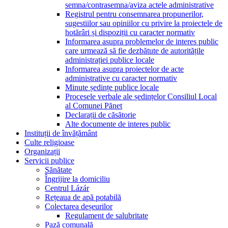
semna/contrasemna/aviza actele administrative
Registrul pentru consemnarea propunerilor,
sugestiilor sau opiniilor cu privire la proiectele de
hotărâri și dispoziții cu caracter normativ
Informarea asupra problemelor de interes public
care urmează să fie dezbătute de autoritățile
administrației publice locale
Informarea asupra proiectelor de acte
administrative cu caracter normativ
Minute ședințe publice locale
Procesele verbale ale ședințelor Consiliul Local
al Comunei Pănet
Declarații de căsătorie
Alte documente de interes public
Instituții de învățământ
Culte religioase
Organizații
Servicii publice
Sănătate
Îngrijire la domiciliu
Centrul Lázár
Rețeaua de apă potabilă
Colectarea deșeurilor
Regulament de salubritate
Pază comunală