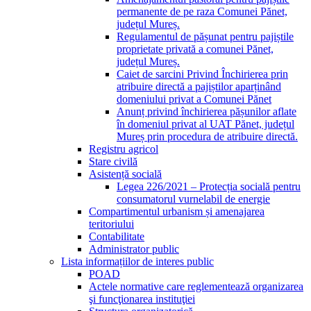
permanente de pe raza Comunei Pănet,
județul Mureș.
Regulamentul de pășunat pentru pajiștile
proprietate privată a comunei Pănet,
județul Mureș.
Caiet de sarcini Privind Închirierea prin
atribuire directă a pajiștilor aparținând
domeniului privat a Comunei Pănet
Anunț privind închirierea pășunilor aflate
în domeniul privat al UAT Pănet, județul
Mureș prin procedura de atribuire directă.
Registru agricol
Stare civilă
Asistență socială
Legea 226/2021 – Protecția socială pentru
consumatorul vurnelabil de energie
Compartimentul urbanism și amenajarea
teritoriului
Contabilitate
Administrator public
Lista informațiilor de interes public
POAD
Actele normative care reglementează organizarea
şi funcţionarea instituţiei