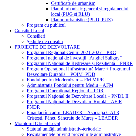
Certificate de urbanism
Planul urbanistic general și regulamentul
local (PUG și RLU)
Planuri urbanistice (PUD, PUZ)
Program cu publicul
Consiliul Local
Consilieri
Ședințe de consiliu
PROIECTE DE DEZVOLTARE
Programul Regional Centru 2021-2027 – PRC
Programul național de investiții „Anghel Saligny”
Programul Național de Redresare și Reziliență – PNRR
Program Operațional Infrastructură Mare + Programul
Dezvoltare Durabilă – POIM+PDD
Fondul pentru Modernizare – FM MIPE
Administrația Fondului pentru Mediu – AFM
Programul Operațional Regional – POR
Programul Național de Dezvoltare Locală – PNDL II
Programul Național de Dezvoltare Rurală – AFIR
PNDR
Finanțări în cadrul LEADER – Asociația GAL3
Cristești, Pănet, Sâncraiu de Mureș – LEADER
Monitorul Oficial Local
Statutul unității administrativ-teritoriale
Regulamentele privind procedurile administrative