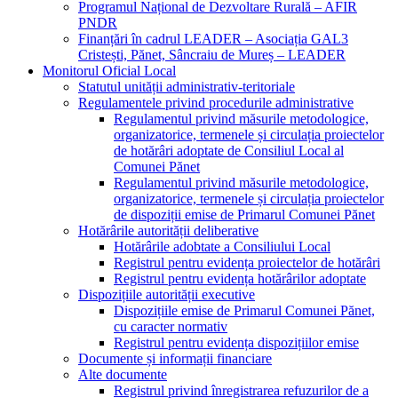
Programul Național de Dezvoltare Rurală – AFIR
PNDR
Finanțări în cadrul LEADER – Asociația GAL3
Cristești, Pănet, Sâncraiu de Mureș – LEADER
Monitorul Oficial Local
Statutul unității administrativ-teritoriale
Regulamentele privind procedurile administrative
Regulamentul privind măsurile metodologice,
organizatorice, termenele și circulația proiectelor
de hotărâri adoptate de Consiliul Local al
Comunei Pănet
Regulamentul privind măsurile metodologice,
organizatorice, termenele și circulația proiectelor
de dispoziții emise de Primarul Comunei Pănet
Hotărârile autorității deliberative
Hotărârile adobtate a Consiliului Local
Registrul pentru evidența proiectelor de hotărâri
Registrul pentru evidența hotărârilor adoptate
Dispozițiile autorității executive
Dispozițiile emise de Primarul Comunei Pănet,
cu caracter normativ
Registrul pentru evidența dispozițiilor emise
Documente și informații financiare
Alte documente
Registrul privind înregistrarea refuzurilor de a