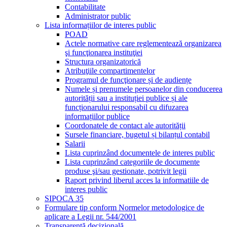
Contabilitate
Administrator public
Lista informațiilor de interes public
POAD
Actele normative care reglementează organizarea
şi funcţionarea instituţiei
Structura organizatorică
Atribuţiile compartimentelor
Programul de funcţionare și de audiențe
Numele și prenumele persoanelor din conducerea
autorității sau a instituției publice și ale
funcționarului responsabil cu difuzarea
informațiilor publice
Coordonatele de contact ale autorității
Sursele financiare, bugetul și bilanțul contabil
Salarii
Lista cuprinzând documentele de interes public
Lista cuprinzând categoriile de documente
produse şi/sau gestionate, potrivit legii
Raport privind liberul acces la informatiile de
interes public
SIPOCA 35
Formulare tip conform Normelor metodologice de
aplicare a Legii nr. 544/2001
Transparență decizională