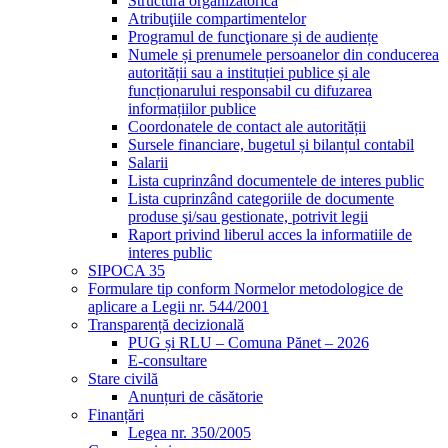
Structura organizatorică
Atribuţiile compartimentelor
Programul de funcţionare și de audiențe
Numele și prenumele persoanelor din conducerea
autorității sau a instituției publice și ale
funcționarului responsabil cu difuzarea
informațiilor publice
Coordonatele de contact ale autorității
Sursele financiare, bugetul și bilanțul contabil
Salarii
Lista cuprinzând documentele de interes public
Lista cuprinzând categoriile de documente
produse şi/sau gestionate, potrivit legii
Raport privind liberul acces la informatiile de
interes public
SIPOCA 35
Formulare tip conform Normelor metodologice de
aplicare a Legii nr. 544/2001
Transparență decizională
PUG și RLU – Comuna Pănet – 2026
E-consultare
Stare civilă
Anunțuri de căsătorie
Finanțări
Legea nr. 350/2005