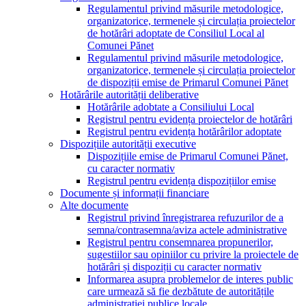
Regulamentul privind măsurile metodologice,
organizatorice, termenele și circulația proiectelor
de hotărâri adoptate de Consiliul Local al
Comunei Pănet
Regulamentul privind măsurile metodologice,
organizatorice, termenele și circulația proiectelor
de dispoziții emise de Primarul Comunei Pănet
Hotărârile autorității deliberative
Hotărârile adobtate a Consiliului Local
Registrul pentru evidența proiectelor de hotărâri
Registrul pentru evidența hotărârilor adoptate
Dispozițiile autorității executive
Dispozițiile emise de Primarul Comunei Pănet,
cu caracter normativ
Registrul pentru evidența dispozițiilor emise
Documente și informații financiare
Alte documente
Registrul privind înregistrarea refuzurilor de a
semna/contrasemna/aviza actele administrative
Registrul pentru consemnarea propunerilor,
sugestiilor sau opiniilor cu privire la proiectele de
hotărâri și dispoziții cu caracter normativ
Informarea asupra problemelor de interes public
care urmează să fie dezbătute de autoritățile
administrației publice locale