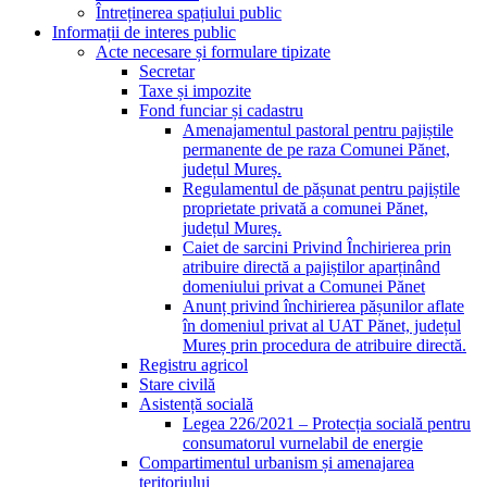
Întreținerea spațiului public
Informații de interes public
Acte necesare și formulare tipizate
Secretar
Taxe și impozite
Fond funciar și cadastru
Amenajamentul pastoral pentru pajiștile
permanente de pe raza Comunei Pănet,
județul Mureș.
Regulamentul de pășunat pentru pajiștile
proprietate privată a comunei Pănet,
județul Mureș.
Caiet de sarcini Privind Închirierea prin
atribuire directă a pajiștilor aparținând
domeniului privat a Comunei Pănet
Anunț privind închirierea pășunilor aflate
în domeniul privat al UAT Pănet, județul
Mureș prin procedura de atribuire directă.
Registru agricol
Stare civilă
Asistență socială
Legea 226/2021 – Protecția socială pentru
consumatorul vurnelabil de energie
Compartimentul urbanism și amenajarea
teritoriului