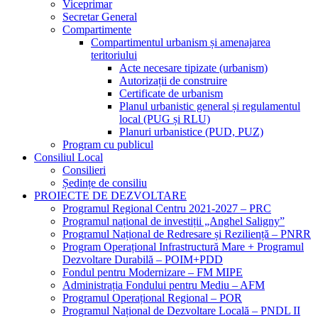
Viceprimar
Secretar General
Compartimente
Compartimentul urbanism și amenajarea
teritoriului
Acte necesare tipizate (urbanism)
Autorizații de construire
Certificate de urbanism
Planul urbanistic general și regulamentul
local (PUG și RLU)
Planuri urbanistice (PUD, PUZ)
Program cu publicul
Consiliul Local
Consilieri
Ședințe de consiliu
PROIECTE DE DEZVOLTARE
Programul Regional Centru 2021-2027 – PRC
Programul național de investiții „Anghel Saligny”
Programul Național de Redresare și Reziliență – PNRR
Program Operațional Infrastructură Mare + Programul
Dezvoltare Durabilă – POIM+PDD
Fondul pentru Modernizare – FM MIPE
Administrația Fondului pentru Mediu – AFM
Programul Operațional Regional – POR
Programul Național de Dezvoltare Locală – PNDL II