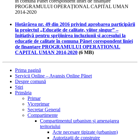
în comuna Pănet corespondent liniei de finanțare
PROGRAMULUI OPERAȚIONAL CAPITAL UMAN
2014-2020
Hotărârea nr. 49 din 2016 privind aprobarea participării
la proiectul „Educație de calitate, viitor singur” –
Inițiativă pentru sprijinirea incluziunii și accesului la
educație de calitate în comuna Pănet corespondent liniei
de finanțare PROGRAMULUI OPERAȚIONAL
CAPITAL UMAN 2014-2020
(6 MB)
Prima pagină
Servicii Online – Avansis Online Pănet
Despre comună
Știri
Primăria
Primar
Viceprimar
Secretar General
Compartimente
Compartimentul urbanism și amenajarea
teritoriului
Acte necesare tipizate (urbanism)
Autorizații de construire