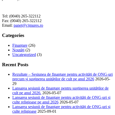
Tel: (0040) 265-322112
Fax: (0040) 265-322112
Email:
panet@cjmures.ro
Categories
Finanțare
(26)
Noutăți
(2)
Uncategorized
(3)
Recent Posts
Rezultate – Sesiunea de finanțare pentru activități de ONG-uri
precum și susținerea unităților de cult pe anul 2026
2026-05-
29
Lansarea sesiunii de finanțare pentru susținerea unităților de
cult pe anul 2026.
2026-05-07
Lansarea sesiunii de finanțare pentru activități de ONG-uri și
culte religioase pe anul 2026
2026-05-07
Lansarea sesiunii de finanțare pentru activități de ONG-uri și
culte religioase
2025-09-01