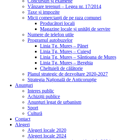
Concursuri și examene
Vânzare terenuri – Legea nr. 17/2014
Taxe și impozite
Micii comercianți de pe raza comunei
Producători locali
Magazine locale și unități de servire
Numere de telefon utile
Programul autobuzelor
Linia Tg. Mureș – Pănet
Linia Tg. Mureș – Cuieșd
Linia Tg. Mureș – Sântioana de Mureș
Linia Tg. Mureș – Berghia
Cheltuieli de călătorie
Planul strategic de dezvoltare 2020-2027
Strategia Națională de Anticorupție
Anunțuri
Interes public
Achiziții publice
Anunțuri legat de urbanism
Sport
Cultură
Contact
Alegeri
Alegeri locale 2020
Alegeri locale 2024