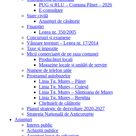
PUG și RLU – Comuna Pănet – 2026
E-consultare
Stare civilă
Anunțuri de căsătorie
Finanțări
Legea nr. 350/2005
Concursuri și examene
Vânzare terenuri – Legea nr. 17/2014
Taxe și impozite
Micii comercianți de pe raza comunei
Producători locali
Magazine locale și unități de servire
Numere de telefon utile
Programul autobuzelor
Linia Tg. Mureș – Pănet
Linia Tg. Mureș – Cuieșd
Linia Tg. Mureș – Sântioana de Mureș
Linia Tg. Mureș – Berghia
Cheltuieli de călătorie
Planul strategic de dezvoltare 2020-2027
Strategia Națională de Anticorupție
Anunțuri
Interes public
Achiziții publice
Anunțuri legat de urbanism