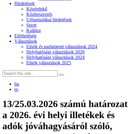
Hirdetések
Közérdekű
Közbeszerzés
Urbanisztikai hírdetések
Sport
Kultúra
Elérhetőség
Választások
Elnök és parlamenti választások 2024
Helyhatósági választások 2020
Helyhatósági választások 2024
Elnök választások 2025
hu
ro
13/25.03.2026 számú határozat
a 2026. évi helyi illetékek és
adók jóváhagyásáról szóló,