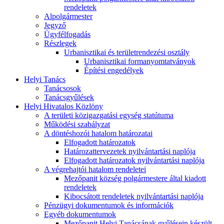
rendeletek
Alpolgármester
Jegyző
Ügyfélfogadás
Részlegek
Urbanisztikai és területrendezési osztály
Urbanisztikai formanyomtatványok
Építési engedélyek
Helyi Tanács
Tanácsosok
Tanácsgyűlések
Helyi Hivatalos Közlöny
A területi közigazgatási egység statútuma
Működési szabályzat
A döntéshozói hatalom határozatai
Elfogadott határozatok
Határozattervezetek nyilvántartási naplója
Elfogadott határozatok nyilvántartási naplója
A végrehajtói hatalom rendeletei
Mezőpanit község polgármestere által kiadott
rendeletek
Kibocsátott rendeletek nyilvántartási naplója
Pénzügyi dokumentumok és információk
Egyéb dokumentumok
Mezőpanit Helyi Tanácsának gyűlésein készült