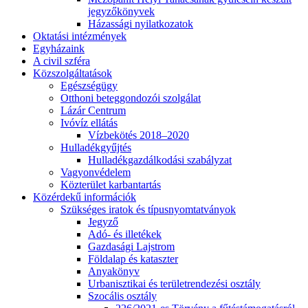
jegyzőkönyvek
Házassági nyilatkozatok
Oktatási intézmények
Egyházaink
A civil szféra
Közszolgáltatások
Egészségügy
Otthoni beteggondozói szolgálat
Lázár Centrum
Ivóvíz ellátás
Vízbekötés 2018–2020
Hulladékgyűjtés
Hulladékgazdálkodási szabályzat
Vagyonvédelem
Közterület karbantartás
Közérdekű információk
Szükséges iratok és típusnyomtatványok
Jegyző
Adó- és illetékek
Gazdasági Lajstrom
Földalap és kataszter
Anyakönyv
Urbanisztikai és területrendezési osztály
Szocális osztály