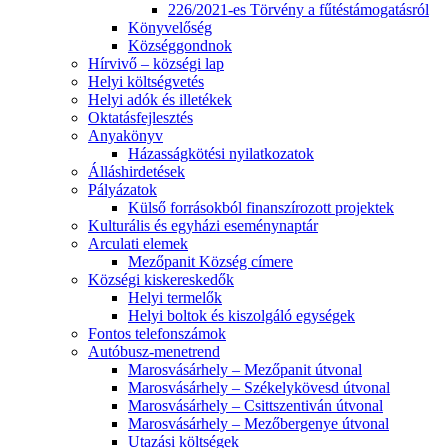
226/2021-es Törvény a fűtéstámogatásról
Könyvelőség
Községgondnok
Hírvivő – községi lap
Helyi költségvetés
Helyi adók és illetékek
Oktatásfejlesztés
Anyakönyv
Házasságkötési nyilatkozatok
Álláshirdetések
Pályázatok
Külső forrásokból finanszírozott projektek
Kulturális és egyházi eseménynaptár
Arculati elemek
Mezőpanit Község címere
Községi kiskereskedők
Helyi termelők
Helyi boltok és kiszolgáló egységek
Fontos telefonszámok
Autóbusz-menetrend
Marosvásárhely – Mezőpanit útvonal
Marosvásárhely – Székelykövesd útvonal
Marosvásárhely – Csittszentiván útvonal
Marosvásárhely – Mezőbergenye útvonal
Utazási költségek