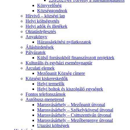
226/2021-es Törvény a fűtéstámogatásról
Könyvelőség
Községgondnok
Hírvivő – községi lap
Helyi költségvetés
Helyi adók és illetékek
Oktatásfejlesztés
Anyakönyv
Házasságkötési nyilatkozatok
Álláshirdetések
Pályázatok
Külső forrásokból finanszírozott projektek
Kulturális és egyházi eseménynaptár
Arculati elemek
Mezőpanit Község címere
Községi kiskereskedők
Helyi termelők
Helyi boltok és kiszolgáló egységek
Fontos telefonszámok
Autóbusz-menetrend
Marosvásárhely – Mezőpanit útvonal
Marosvásárhely – Székelykövesd útvonal
Marosvásárhely – Csittszentiván útvonal
Marosvásárhely – Mezőbergenye útvonal
Utazási költségek