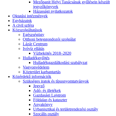
Mezőpanit Helyi Tanácsának gyűlésein készült
jegyzőkönyvek
Házassági nyilatkozatok
Oktatási intézmények
Egyházaink
A civil szféra
Közszolgáltatások
Egészségügy
Otthoni beteggondozói szolgálat
Lázár Centrum
Ivóvíz ellátás
Vízbekötés 2018–2020
Hulladékgyűjtés
Hulladékgazdálkodási szabályzat
Vagyonvédelem
Közterület karbantartás
Közérdekű információk
Szükséges iratok és típusnyomtatványok
Jegyző
Adó- és illetékek
Gazdasági Lajstrom
Földalap és kataszter
Anyakönyv
Urbanisztikai és területrendezési osztály
Szocális osztály