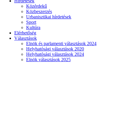
Hirdetések
Közérdekű
Közbeszerzés
Urbanisztikai hírdetések
Sport
Kultúra
Elérhetőség
Választások
Elnök és parlamenti választások 2024
Helyhatósági választások 2020
Helyhatósági választások 2024
Elnök választások 2025