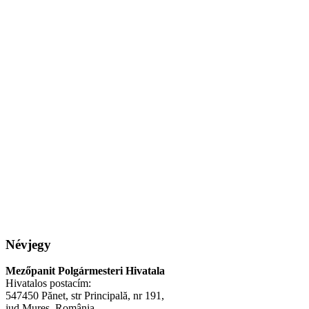
Névjegy
Mezőpanit Polgármesteri Hivatala
Hivatalos postacím:
547450 Pănet, str Principală, nr 191,
jud Mureș, România