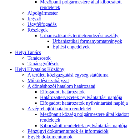
Mezőpanit polgármestere által kibocsátott
rendeletek
Alpolgármester
Jegyző
Ügyfélfogadás
Részlegek
Urbanisztikai és területrendezési osztály
Urbanisztikai formanyomtatványok
Építési engedélyek
Helyi Tanács
Tanácsosok
Tanácsgyűlések
Helyi Hivatalos Közlöny
A területi közigazgatási egység statútuma
Működési szabályzat
A döntéshozói hatalom határozatai
Elfogadott határozatok
Határozattervezetek nyilvántartási naplója
Elfogadott határozatok nyilvántartási naplója
A végrehajtói hatalom rendeletei
Mezőpanit község polgármestere által kiadott
rendeletek
Kibocsátott rendeletek nyilvántartási naplója
Pénzügyi dokumentumok és információk
Egyéb dokumentumok