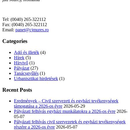
Tel: (0040) 265-322112
Fax: (0040) 265-322112
Email:
panet@cjmures.ro
Categories
Adó és illeték
(4)
Hírek
(5)
Hírvivő
(1)
Pályázat
(27)
Tanácsgyűlés
(1)
Urbanisztikai hirdetések
(1)
Recent Posts
Eredmények – Civil szervezeti és egyházi tevékenységek
támogatása a 2026-os évre
2026-05-29
Pályázati felhívás egyházi munkálatokra a 2026-os évre
2026-
05-07
Pályázati felhívás civil szervezetek és egyházi tevékenységek
részére a 2026-os évre
2026-05-07