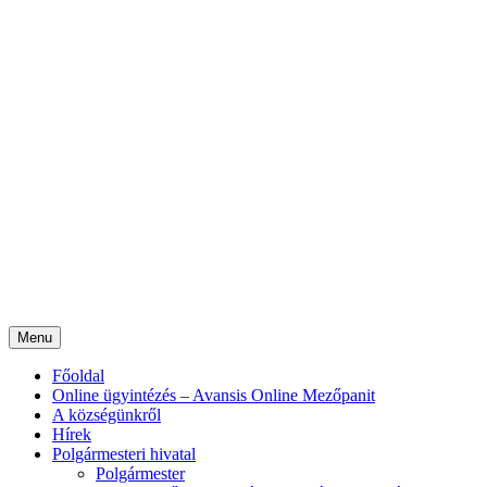
Menu
Főoldal
Online ügyintézés – Avansis Online Mezőpanit
A községünkről
Hírek
Polgármesteri hivatal
Polgármester