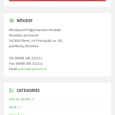
NÉVJEGY
Mezőpanit Polgármesteri Hivatala
Hivatalos postacím:
547450 Pănet, str Principală, nr 191,
jud Mureș, România
Tel: (0040) 265-322112
Fax: (0040) 265-322112
Email:
panet@cjmures.ro
CATEGORIES
Adó és illeték
(4)
Hírek
(5)
Hírvivő
(1)