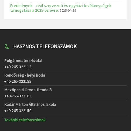
Eredmények – civil szervezeti és egyházi tevékenységek
támogatása a 2025-ös évre.
2025-04-29
HASZNOS TELEFONSZÁMOK
Polgármesteri Hivatal
+40-265-322112
Rendőrség - helyi iroda
+40-265-322155
Mezőpaniti Orvosi Rendelő
+40-265-322161
Kádár Márton Általános Iskola
+40-265-322150
További telefonszámok