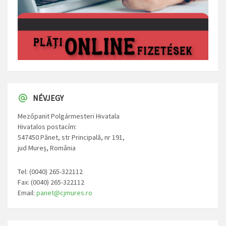
NÉVJEGY
Mezőpanit Polgármesteri Hivatala
Hivatalos postacím:
547450 Pănet, str Principală, nr 191,
jud Mureș, România
Tel: (0040) 265-322112
Fax: (0040) 265-322112
Email:
panet@cjmures.ro