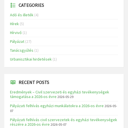
CATEGORIES
Adó és illeték
(4)
Hírek
(5)
Hírvivő
(1)
Pályázat
(27)
Tanácsgyűlés
(1)
Urbanisztikai hirdetések
(1)
RECENT POSTS
Eredmények – Civil szervezeti és egyházi tevékenységek
támogatása a 2026-os évre
2026-05-29
Pályázati felhívás egyházi munkálatokra a 2026-os évre
2026-05-
07
Pályázati felhívás civil szervezetek és egyházi tevékenységek
részére a 2026-os évre
2026-05-07