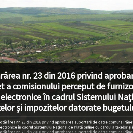
rârea nr. 23 din 2016 privind aproba
t a comisionului perceput de furnizor
i electronice în cadrul Sistemului Naț
xelor și impozitelor datorate bugetul
otărârea nr. 23 din 2016 privind aprobarea suportării de către comuna Pănet
lectronice în cadrul Sistemului Național de Plată online cu cardul a taxelor ș
otărârea nr. 23 din 2016 privind aprobarea suportării de către comuna Pănet