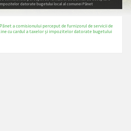
i impozitelor datorate bugetului local al comunei Pănet
Pănet a comisionului perceput de furnizorul de servicii de
line cu cardul a taxelor și impozitelor datorate bugetului