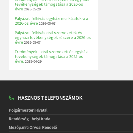
tevékenységek támogatása a 2026-os
évre
2026-05-29
Pályázati felhívás egyházi munkálatokra a
2026-os évre
2026-05-07
Pályázati felhívás civil szervezetek és
egyházi tevékenységek részére a 2026-os
évre
2026-05-07
Eredmények – civil szervezeti és egyházi
tevékenységek támogatása a 2025-ös
évre.
2025-04-29
HASZNOS TELEFONSZÁMOK
Polgármesteri Hivatal
Rendőrség - helyi iroda
Mezőpaniti Orvosi Rendelő