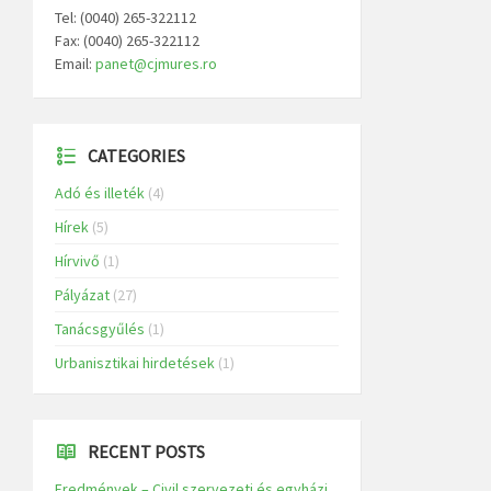
Tel: (0040) 265-322112
Fax: (0040) 265-322112
Email:
panet@cjmures.ro
CATEGORIES
Adó és illeték
(4)
Hírek
(5)
Hírvivő
(1)
Pályázat
(27)
Tanácsgyűlés
(1)
Urbanisztikai hirdetések
(1)
RECENT POSTS
Eredmények – Civil szervezeti és egyházi