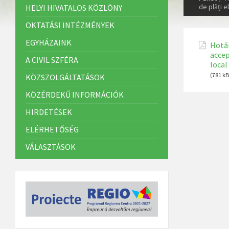
de plăți e
HELYI HIVATALOS KÖZLÖNY
OKTATÁSI INTÉZMÉNYEK
EGYHÁZAINK
Hotăr
accep
A CIVIL SZFÉRA
local
(781 kB
KÖZSZOLGÁLTATÁSOK
KÖZÉRDEKŰ INFORMÁCIÓK
HIRDETÉSEK
ELÉRHETŐSÉG
VÁLASZTÁSOK