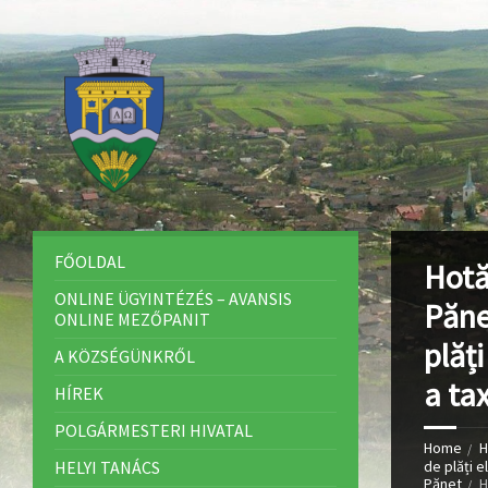
FŐOLDAL
Hotă
ONLINE ÜGYINTÉZÉS – AVANSIS
Păne
ONLINE MEZŐPANIT
plăț
A KÖZSÉGÜNKRŐL
a ta
HÍREK
POLGÁRMESTERI HIVATAL
Home
H
HELYI TANÁCS
de plăți e
Pănet
H