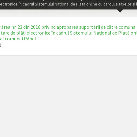
lectronice în cadrul Sistemului Național de Plată online cu cardul a taxelor ș
ârea nr. 23 din 2016 privind aprobarea suportării de către comuna 
tare de plăți electronice în cadrul Sistemului Național de Plată on
 al comunei Pănet
)