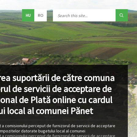
HU
RO
rea suportării de către comuna
ul de servicii de acceptare de
ional de Plată online cu cardul
ui local al comunei Pănet
 a comisionului perceput de furnizorul de servicii de acceptare
i impozitelor datorate bugetului local al comunei
 a comisionului perceput de furnizorul de servicii de acceptare