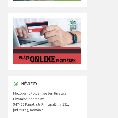
NÉVJEGY
Mezőpanit Polgármesteri Hivatala
Hivatalos postacím:
547450 Pănet, str Principală, nr 191,
jud Mureș, România