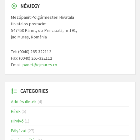
NÉVJEGY
Mezőpanit Polgármesteri Hivatala
Hivatalos postacím:
547450 Pănet, str Principală, nr 191,
jud Mureș, România
Tel: (0040) 265-322112
Fax: (0040) 265-322112
Email:
panet@cjmures.ro
CATEGORIES
Adó és illeték
(4)
Hírek
(5)
Hírvivő
(1)
Pályázat
(27)