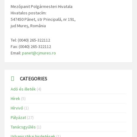
Mezőpanit Polgármesteri Hivatala
Hivatalos postacím:
547450 Pănet, str Principală, nr 191,
jud Mureș, România
Tel: (0040) 265-322112
Fax: (0040) 265-322112
Email:
panet@cjmures.ro
CATEGORIES
Adó és illeték
(4)
Hírek
(5)
Hírvivő
(1)
Pályázat
(27)
Tanácsgyűlés
(1)
Urbanisztikai hirdetések
(1)