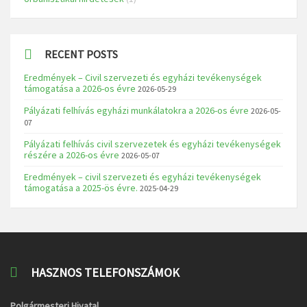
RECENT POSTS
Eredmények – Civil szervezeti és egyházi tevékenységek
támogatása a 2026-os évre
2026-05-29
Pályázati felhívás egyházi munkálatokra a 2026-os évre
2026-05-
07
Pályázati felhívás civil szervezetek és egyházi tevékenységek
részére a 2026-os évre
2026-05-07
Eredmények – civil szervezeti és egyházi tevékenységek
támogatása a 2025-ös évre.
2025-04-29
HASZNOS TELEFONSZÁMOK
Polgármesteri Hivatal