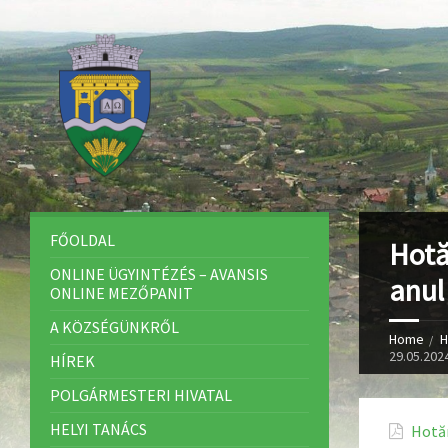
FŐOLDAL
Hotă
ONLINE ÜGYINTÉZÉS – AVANSIS
anul 
ONLINE MEZŐPANIT
A KÖZSÉGÜNKRŐL
Home
H
29.05.2024
HÍREK
POLGÁRMESTERI HIVATAL
HELYI TANÁCS
Hotăr