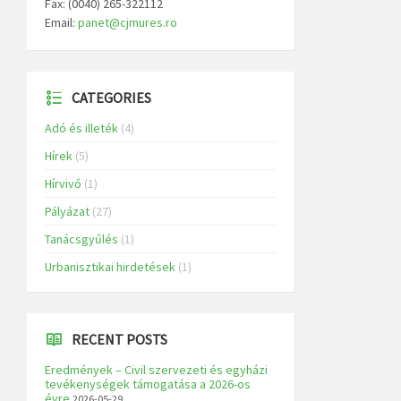
Fax: (0040) 265-322112
Email:
panet@cjmures.ro
CATEGORIES
Adó és illeték
(4)
Hírek
(5)
Hírvivő
(1)
Pályázat
(27)
Tanácsgyűlés
(1)
Urbanisztikai hirdetések
(1)
RECENT POSTS
Eredmények – Civil szervezeti és egyházi
tevékenységek támogatása a 2026-os
évre
2026-05-29