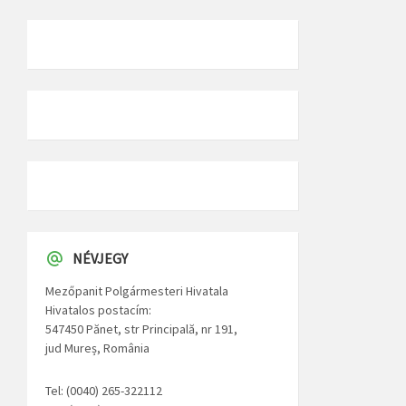
NÉVJEGY
Mezőpanit Polgármesteri Hivatala
Hivatalos postacím:
547450 Pănet, str Principală, nr 191,
jud Mureș, România
Tel: (0040) 265-322112