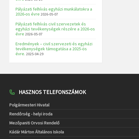
Pályázati felhívás egyházi munkálatokra a
2026-os évre
2026-05-07
Pályázati felhívás civil szervezetek és
egyházi tevékenységek részére a 2026-os
évre
2026-05-07
Eredmények – civil szervezeti és egyházi
tevékenységek támogatása a 2025-ös
évre.
2025-04-29
HASZNOS TELEFONSZÁMOK
Polgármesteri Hivatal
Rendőrség - helyi iroda
Mezőpaniti Orvosi Rendelő
Kádár Márton Általános Iskola