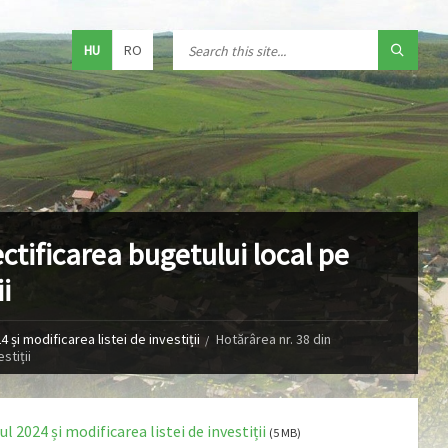
HU
RO
ctificarea bugetului local pe
i
 și modificarea listei de investiții
Hotărârea nr. 38 din
stiții
l 2024 și modificarea listei de investiții
(5 MB)