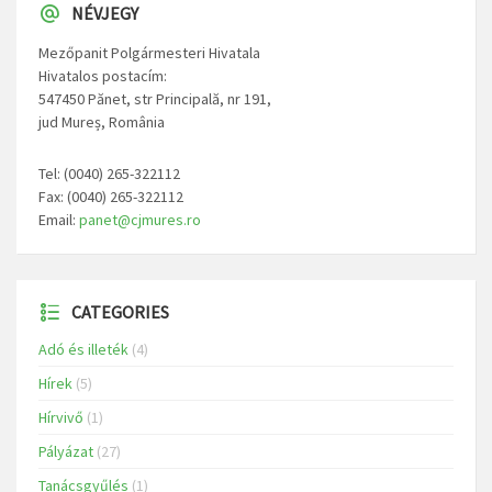
NÉVJEGY
Mezőpanit Polgármesteri Hivatala
Hivatalos postacím:
547450 Pănet, str Principală, nr 191,
jud Mureș, România
Tel: (0040) 265-322112
Fax: (0040) 265-322112
Email:
panet@cjmures.ro
CATEGORIES
Adó és illeték
(4)
Hírek
(5)
Hírvivő
(1)
Pályázat
(27)
Tanácsgyűlés
(1)