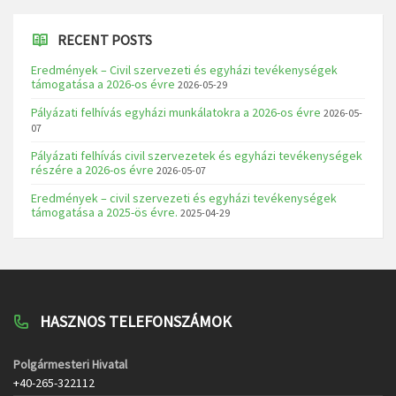
RECENT POSTS
Eredmények – Civil szervezeti és egyházi tevékenységek
támogatása a 2026-os évre
2026-05-29
Pályázati felhívás egyházi munkálatokra a 2026-os évre
2026-05-
07
Pályázati felhívás civil szervezetek és egyházi tevékenységek
részére a 2026-os évre
2026-05-07
Eredmények – civil szervezeti és egyházi tevékenységek
támogatása a 2025-ös évre.
2025-04-29
HASZNOS TELEFONSZÁMOK
Polgármesteri Hivatal
+40-265-322112