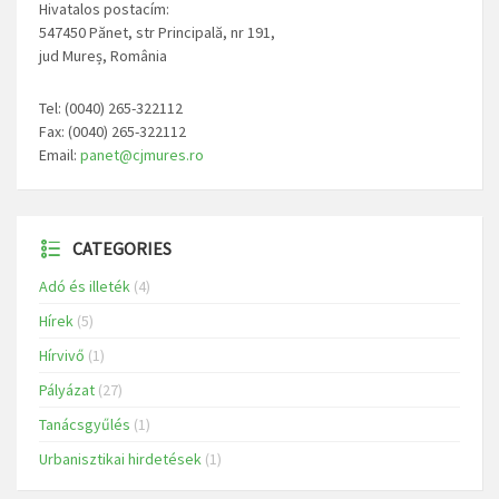
Hivatalos postacím:
547450 Pănet, str Principală, nr 191,
jud Mureș, România
Tel: (0040) 265-322112
Fax: (0040) 265-322112
Email:
panet@cjmures.ro
CATEGORIES
Adó és illeték
(4)
Hírek
(5)
Hírvivő
(1)
Pályázat
(27)
Tanácsgyűlés
(1)
Urbanisztikai hirdetések
(1)