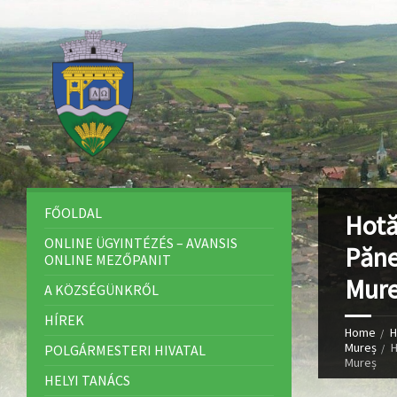
FŐOLDAL
Hotă
ONLINE ÜGYINTÉZÉS – AVANSIS
Păne
ONLINE MEZŐPANIT
Mur
A KÖZSÉGÜNKRŐL
HÍREK
Home
H
Mureș
H
POLGÁRMESTERI HIVATAL
Mureș
HELYI TANÁCS