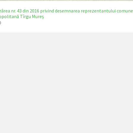
ârea nr. 43 din 2016 privind desemnarea reprezentantului comunei
politană Tîrgu Mureș
)