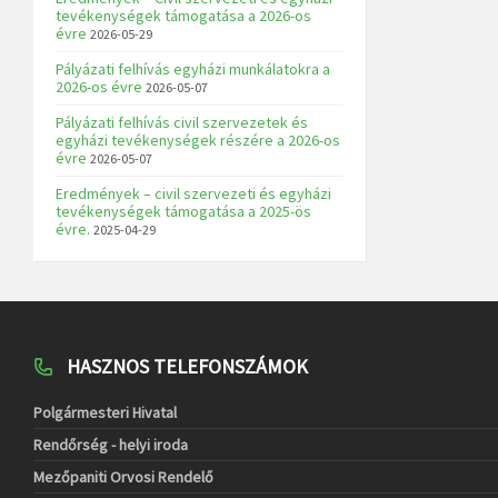
tevékenységek támogatása a 2026-os
évre
2026-05-29
Pályázati felhívás egyházi munkálatokra a
2026-os évre
2026-05-07
Pályázati felhívás civil szervezetek és
egyházi tevékenységek részére a 2026-os
évre
2026-05-07
Eredmények – civil szervezeti és egyházi
tevékenységek támogatása a 2025-ös
évre.
2025-04-29
HASZNOS TELEFONSZÁMOK
Polgármesteri Hivatal
Rendőrség - helyi iroda
Mezőpaniti Orvosi Rendelő