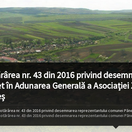
rârea nr. 43 din 2016 privind desem
t în Adunarea Generală a Asociației
eș
otărârea nr. 43 din 2016 privind desemnarea reprezentantului comunei Păne
otărârea nr. 43 din 2016 privind desemnarea reprezentantului comunei Păne