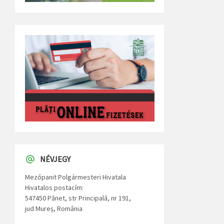
NÉVJEGY
Mezőpanit Polgármesteri Hivatala
Hivatalos postacím:
547450 Pănet, str Principală, nr 191,
jud Mureș, România