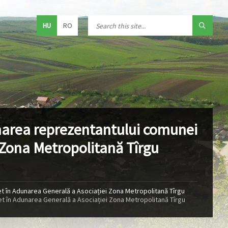
HU
RO
narea reprezentantului comunei
 Zona Metropolitană Tîrgu
t în Adunarea Generală a Asociației Zona Metropolitană Tîrgu
t în Adunarea Generală a Asociației Zona Metropolitană Tîrgu