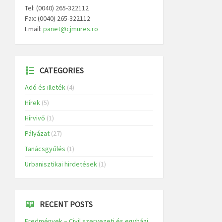
Tel: (0040) 265-322112
Fax: (0040) 265-322112
Email:
panet@cjmures.ro
CATEGORIES
Adó és illeték
(4)
Hírek
(5)
Hírvivő
(1)
Pályázat
(27)
Tanácsgyűlés
(1)
Urbanisztikai hirdetések
(1)
RECENT POSTS
Eredmények – Civil szervezeti és egyházi