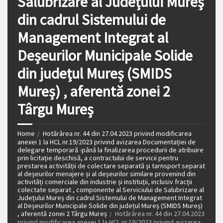
Salubrizare al Județului Mureș
din cadrul Sistemului de
Management Integrat al
Deșeurilor Municipale Solide
din județul Mureș (SMIDS
Mureș) , aferentă zonei 2
Târgu Mureș
Home
Hotărârea nr. 44 din 27.04.2023 privind modificarea
anexei 1 la HCL nr.19/2023 privind avizarea Documentației de
delegare temporară -până la finalizarea procedurii de atribuire
prin licitație deschisă, a contractului de servicii pentru
prestarea activității de colectare separată și tarnsport separat
al deșeurilor menajere și al deșeurilor similare provenind din
activități comerciale din industrie și instituții, inclusiv fracții
colectate separat , componente al Serviciului de Salubrizare al
Județului Mureș din cadrul Sistemului de Management Integrat
al Deșeurilor Municipale Solide din județul Mureș (SMIDS Mureș)
, aferentă zonei 2 Târgu Mureș
Hotărârea nr. 44 din 27.04.2023
privind modificarea anexei 1 la HCL nr.19/2023 privind avizarea