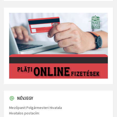
NÉVJEGY
Mezőpanit Polgármesteri Hivatala
Hivatalos postacím: