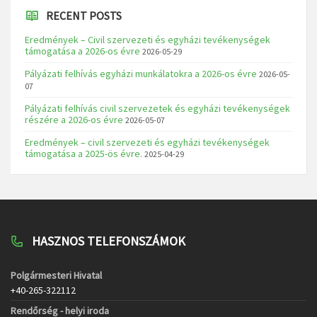
RECENT POSTS
Eredmények – Civil szervezeti és egyházi tevékenységek
támogatása a 2026-os évre
2026-05-29
Pályázati felhívás egyházi munkálatokra a 2026-os évre
2026-05-
07
Pályázati felhívás civil szervezetek és egyházi tevékenységek
részére a 2026-os évre
2026-05-07
Eredmények – civil szervezeti és egyházi tevékenységek
támogatása a 2025-ös évre.
2025-04-29
HASZNOS TELEFONSZÁMOK
Polgármesteri Hivatal
+40-265-322112
Rendőrség - helyi iroda