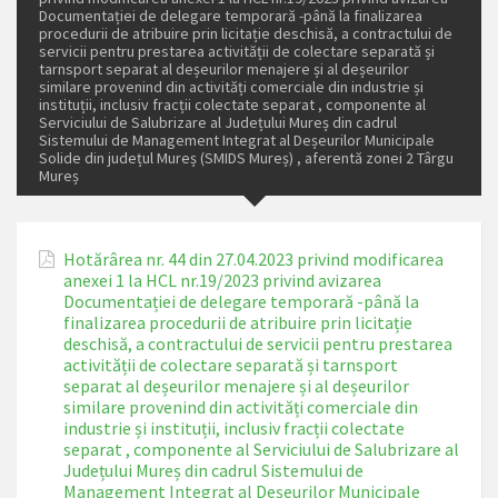
Documentației de delegare temporară -până la finalizarea
procedurii de atribuire prin licitație deschisă, a contractului de
servicii pentru prestarea activității de colectare separată și
tarnsport separat al deșeurilor menajere și al deșeurilor
similare provenind din activități comerciale din industrie și
instituții, inclusiv fracții colectate separat , componente al
Serviciului de Salubrizare al Județului Mureș din cadrul
Sistemului de Management Integrat al Deșeurilor Municipale
Solide din județul Mureș (SMIDS Mureș) , aferentă zonei 2 Târgu
Mureș
Hotărârea nr. 44 din 27.04.2023 privind modificarea
anexei 1 la HCL nr.19/2023 privind avizarea
Documentației de delegare temporară -până la
finalizarea procedurii de atribuire prin licitație
deschisă, a contractului de servicii pentru prestarea
activității de colectare separată și tarnsport
separat al deșeurilor menajere și al deșeurilor
similare provenind din activități comerciale din
industrie și instituții, inclusiv fracții colectate
separat , componente al Serviciului de Salubrizare al
Județului Mureș din cadrul Sistemului de
Management Integrat al Deșeurilor Municipale