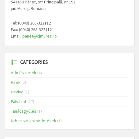
547450 Pănet, str Principală, nr 191,
jud Mureș, România
Tel: (0040) 265-322112
Fax: (0040) 265-322112
Email:
panet@cjmures.ro
CATEGORIES
Adó és illeték
(4)
Hírek
(5)
Hírvivő
(1)
Pályázat
(27)
Tanácsgyűlés
(1)
Urbanisztikai hirdetések
(1)