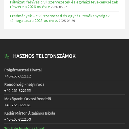
Pályázati felhívás civil szervezetek és egyházi tevékenységek
részére a 2026-os évre
2026-05-07
Eredmények – civil szervezeti és egyházi tevékenységek
támogatása a 2025-ös évre.
2025-04-29
HASZNOS TELEFONSZÁMOK
Polgármesteri Hivatal
+40-265-322112
Rendőrség - helyi iroda
+40-265-322155
Mezőpaniti Orvosi Rendelő
+40-265-322161
Kádár Márton Általános Iskola
+40-265-322150
További telefonszámok