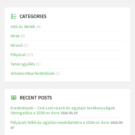
CATEGORIES
Adó és illeték
(4)
Hírek
(5)
Hírvivő
(1)
Pályázat
(27)
Tanácsgyűlés
(1)
Urbanisztikai hirdetések
(1)
RECENT POSTS
Eredmények – Civil szervezeti és egyházi tevékenységek
támogatása a 2026-os évre
2026-05-29
Pályázati felhívás egyházi munkálatokra a 2026-os évre
2026-05-
07