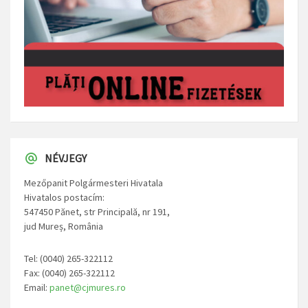
NÉVJEGY
Mezőpanit Polgármesteri Hivatala
Hivatalos postacím:
547450 Pănet, str Principală, nr 191,
jud Mureș, România
Tel: (0040) 265-322112
Fax: (0040) 265-322112
Email:
panet@cjmures.ro