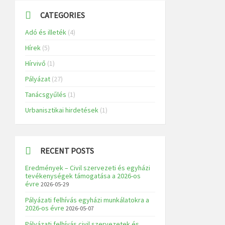
CATEGORIES
Adó és illeték
(4)
Hírek
(5)
Hírvivő
(1)
Pályázat
(27)
Tanácsgyűlés
(1)
Urbanisztikai hirdetések
(1)
RECENT POSTS
Eredmények – Civil szervezeti és egyházi
tevékenységek támogatása a 2026-os
évre
2026-05-29
Pályázati felhívás egyházi munkálatokra a
2026-os évre
2026-05-07
Pályázati felhívás civil szervezetek és