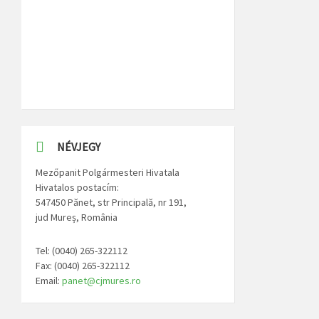
NÉVJEGY
Mezőpanit Polgármesteri Hivatala
Hivatalos postacím:
547450 Pănet, str Principală, nr 191,
jud Mureș, România
Tel: (0040) 265-322112
Fax: (0040) 265-322112
Email:
panet@cjmures.ro