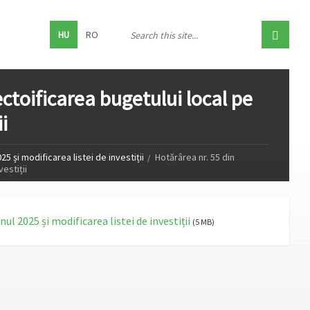
HU
RO
ectoificarea bugetului local pe
i
5 și modificarea listei de investiții
Hotărârea nr. 55 din
estiții
ul 2025 și modificarea listei de investiții
(5 MB)