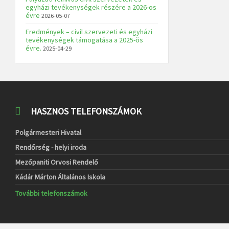
egyházi tevékenységek részére a 2026-os
évre
2026-05-07
Eredmények – civil szervezeti és egyházi
tevékenységek támogatása a 2025-ös
évre.
2025-04-29
HASZNOS TELEFONSZÁMOK
Polgármesteri Hivatal
Rendőrség - helyi iroda
Mezőpaniti Orvosi Rendelő
Kádár Márton Általános Iskola
További telefonszámok