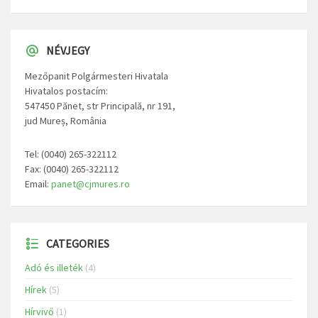
NÉVJEGY
Mezőpanit Polgármesteri Hivatala
Hivatalos postacím:
547450 Pănet, str Principală, nr 191,
jud Mureș, România
Tel: (0040) 265-322112
Fax: (0040) 265-322112
Email:
panet@cjmures.ro
CATEGORIES
Adó és illeték
(4)
Hírek
(5)
Hírvivő
(1)