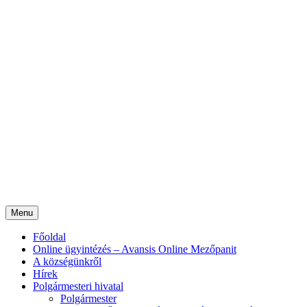
Menu
Főoldal
Online ügyintézés – Avansis Online Mezőpanit
A községünkről
Hírek
Polgármesteri hivatal
Polgármester