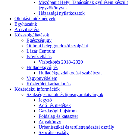
Mezőpanit Helyi Tanácsának gyűlésein készült
jegyzőkönyvek
Házassági nyilatkozatok
Oktatási intézmények
Egyházaink
A civil szféra
Közszolgáltatások
Egészségügy
Otthoni beteggondozói szolgálat
Lázár Centrum
Ivóvíz ellátás
Vízbekötés 2018–2020
Hulladékgyűjtés
Hulladékgazdálkodási szabályzat
Vagyonvédelem
Közterület karbantartás
Közérdekű információk
Szükséges iratok és típusnyomtatványok
Jegyző
Adó- és illetékek
Gazdasági Lajstrom
Földalap és kataszter
Anyakönyv
Urbanisztikai és területrendezési osztály
Szocális osztály