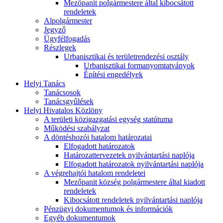
Mezőpanit polgármestere által kibocsátott
rendeletek
Alpolgármester
Jegyző
Ügyfélfogadás
Részlegek
Urbanisztikai és területrendezési osztály
Urbanisztikai formanyomtatványok
Építési engedélyek
Helyi Tanács
Tanácsosok
Tanácsgyűlések
Helyi Hivatalos Közlöny
A területi közigazgatási egység statútuma
Működési szabályzat
A döntéshozói hatalom határozatai
Elfogadott határozatok
Határozattervezetek nyilvántartási naplója
Elfogadott határozatok nyilvántartási naplója
A végrehajtói hatalom rendeletei
Mezőpanit község polgármestere által kiadott
rendeletek
Kibocsátott rendeletek nyilvántartási naplója
Pénzügyi dokumentumok és információk
Egyéb dokumentumok