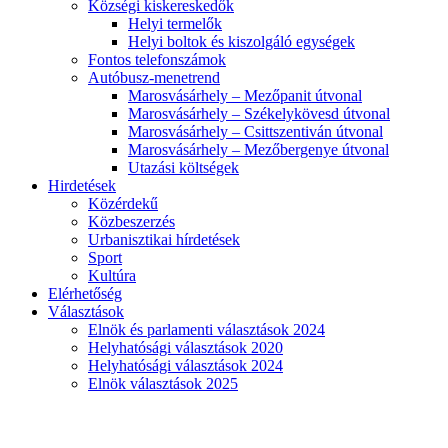
Községi kiskereskedők
Helyi termelők
Helyi boltok és kiszolgáló egységek
Fontos telefonszámok
Autóbusz-menetrend
Marosvásárhely – Mezőpanit útvonal
Marosvásárhely – Székelykövesd útvonal
Marosvásárhely – Csittszentiván útvonal
Marosvásárhely – Mezőbergenye útvonal
Utazási költségek
Hirdetések
Közérdekű
Közbeszerzés
Urbanisztikai hírdetések
Sport
Kultúra
Elérhetőség
Választások
Elnök és parlamenti választások 2024
Helyhatósági választások 2020
Helyhatósági választások 2024
Elnök választások 2025