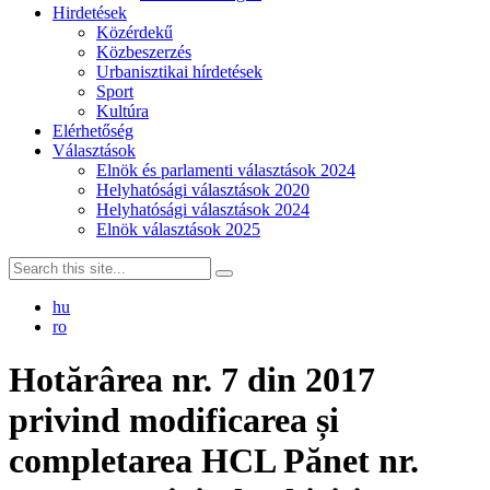
Hirdetések
Közérdekű
Közbeszerzés
Urbanisztikai hírdetések
Sport
Kultúra
Elérhetőség
Választások
Elnök és parlamenti választások 2024
Helyhatósági választások 2020
Helyhatósági választások 2024
Elnök választások 2025
hu
ro
Hotărârea nr. 7 din 2017
privind modificarea și
completarea HCL Pănet nr.