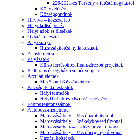
226/2021-es Törvény a fűtéstámogatásról
Könyvelőség
Községgondnok
Hírvivő – községi lap
Helyi költségvetés
Helyi adók és illetékek
Oktatásfejlesztés
Anyakönyv
Házasságkötési nyilatkozatok
Álláshirdetések
Pályázatok
Külső forrásokból finanszírozott projektek
Kulturális és egyházi eseménynaptár
Arculati elemek
Mezőpanit Község címere
Községi kiskereskedők
Helyi termelők
Helyi boltok és kiszolgáló egységek
Fontos telefonszámok
Autóbusz-menetrend
Marosvásárhely – Mezőpanit útvonal
Marosvásárhely – Székelykövesd útvonal
Marosvásárhely – Csittszentiván útvonal
Marosvásárhely – Mezőbergenye útvonal
Utazási költségek