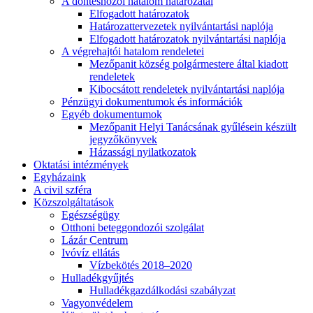
A döntéshozói hatalom határozatai
Elfogadott határozatok
Határozattervezetek nyilvántartási naplója
Elfogadott határozatok nyilvántartási naplója
A végrehajtói hatalom rendeletei
Mezőpanit község polgármestere által kiadott
rendeletek
Kibocsátott rendeletek nyilvántartási naplója
Pénzügyi dokumentumok és információk
Egyéb dokumentumok
Mezőpanit Helyi Tanácsának gyűlésein készült
jegyzőkönyvek
Házassági nyilatkozatok
Oktatási intézmények
Egyházaink
A civil szféra
Közszolgáltatások
Egészségügy
Otthoni beteggondozói szolgálat
Lázár Centrum
Ivóvíz ellátás
Vízbekötés 2018–2020
Hulladékgyűjtés
Hulladékgazdálkodási szabályzat
Vagyonvédelem