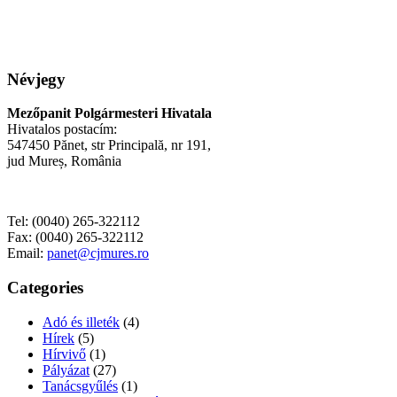
Névjegy
Mezőpanit Polgármesteri Hivatala
Hivatalos postacím:
547450 Pănet, str Principală, nr 191,
jud Mureș, România
Tel: (0040) 265-322112
Fax: (0040) 265-322112
Email:
panet@cjmures.ro
Categories
Adó és illeték
(4)
Hírek
(5)
Hírvivő
(1)
Pályázat
(27)
Tanácsgyűlés
(1)