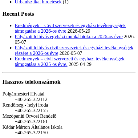
Urbanisztikai hirdetések
(1)
Recent Posts
Eredmények – Civil szervezeti és egyházi tevékenységek
támogatása a 2026-os évre
2026-05-29
Pályázati felhívás egyházi munkálatokra a 2026-os évre
2026-
05-07
Pályázati felhívás civil szervezetek és egyházi tevékenységek
részére a 2026-os évre
2026-05-07
Eredmények – civil szervezeti és egyházi tevékenységek
támogatása a 2025-ös évre.
2025-04-29
Hasznos telefonszámok
Polgármesteri Hivatal
+40-265-322112
Rendőrség - helyi iroda
+40-265-322155
Mezőpaniti Orvosi Rendelő
+40-265-322161
Kádár Márton Általános Iskola
+40-265-322150