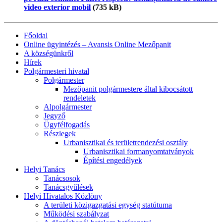
video exterior mobil
(735 kB)
Főoldal
Online ügyintézés – Avansis Online Mezőpanit
A községünkről
Hírek
Polgármesteri hivatal
Polgármester
Mezőpanit polgármestere által kibocsátott
rendeletek
Alpolgármester
Jegyző
Ügyfélfogadás
Részlegek
Urbanisztikai és területrendezési osztály
Urbanisztikai formanyomtatványok
Építési engedélyek
Helyi Tanács
Tanácsosok
Tanácsgyűlések
Helyi Hivatalos Közlöny
A területi közigazgatási egység statútuma
Működési szabályzat