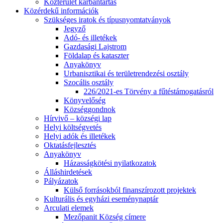
Közterület karbantartás
Közérdekű információk
Szükséges iratok és típusnyomtatványok
Jegyző
Adó- és illetékek
Gazdasági Lajstrom
Földalap és kataszter
Anyakönyv
Urbanisztikai és területrendezési osztály
Szocális osztály
226/2021-es Törvény a fűtéstámogatásról
Könyvelőség
Községgondnok
Hírvivő – községi lap
Helyi költségvetés
Helyi adók és illetékek
Oktatásfejlesztés
Anyakönyv
Házasságkötési nyilatkozatok
Álláshirdetések
Pályázatok
Külső forrásokból finanszírozott projektek
Kulturális és egyházi eseménynaptár
Arculati elemek
Mezőpanit Község címere