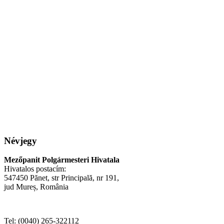
Névjegy
Mezőpanit Polgármesteri Hivatala
Hivatalos postacím:
547450 Pănet, str Principală, nr 191,
jud Mureș, România
Tel: (0040) 265-322112