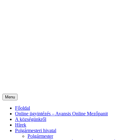
Menu
Főoldal
Online ügyintézés – Avansis Online Mezőpanit
A községünkről
Hírek
Polgármesteri hivatal
Polgármester