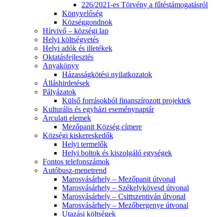
226/2021-es Törvény a fűtéstámogatásról
Könyvelőség
Községgondnok
Hírvivő – községi lap
Helyi költségvetés
Helyi adók és illetékek
Oktatásfejlesztés
Anyakönyv
Házasságkötési nyilatkozatok
Álláshirdetések
Pályázatok
Külső forrásokból finanszírozott projektek
Kulturális és egyházi eseménynaptár
Arculati elemek
Mezőpanit Község címere
Községi kiskereskedők
Helyi termelők
Helyi boltok és kiszolgáló egységek
Fontos telefonszámok
Autóbusz-menetrend
Marosvásárhely – Mezőpanit útvonal
Marosvásárhely – Székelykövesd útvonal
Marosvásárhely – Csittszentiván útvonal
Marosvásárhely – Mezőbergenye útvonal
Utazási költségek