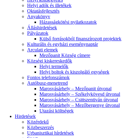
Helyi adók és illetékek
Oktatásfejlesztés
Anyakönyv
Házasságkötési nyilatkozatok
Álláshirdetések
Pályázatok
Külső forrásokból finanszírozott projektek
Kulturális és egyházi eseménynaptár
Arculati elemek
Mezőpanit Község címere
Községi kiskereskedők
Helyi termelők
Helyi boltok és kiszolgáló egységek
Fontos telefonszámok
Autóbusz-menetrend
Marosvásárhely – Mezőpanit útvonal
Marosvásárhely – Székelykövesd útvonal
Marosvásárhely – Csittszentiván útvonal
Marosvásárhely – Mezőbergenye útvonal
Utazási költségek
Hirdetések
Közérdekű
Közbeszerzés
Urbanisztikai hírdetések