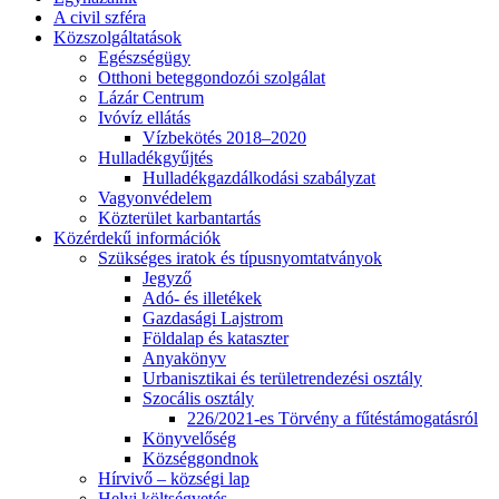
A civil szféra
Közszolgáltatások
Egészségügy
Otthoni beteggondozói szolgálat
Lázár Centrum
Ivóvíz ellátás
Vízbekötés 2018–2020
Hulladékgyűjtés
Hulladékgazdálkodási szabályzat
Vagyonvédelem
Közterület karbantartás
Közérdekű információk
Szükséges iratok és típusnyomtatványok
Jegyző
Adó- és illetékek
Gazdasági Lajstrom
Földalap és kataszter
Anyakönyv
Urbanisztikai és területrendezési osztály
Szocális osztály
226/2021-es Törvény a fűtéstámogatásról
Könyvelőség
Községgondnok
Hírvivő – községi lap
Helyi költségvetés