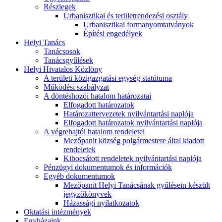
Részlegek
Urbanisztikai és területrendezési osztály
Urbanisztikai formanyomtatványok
Építési engedélyek
Helyi Tanács
Tanácsosok
Tanácsgyűlések
Helyi Hivatalos Közlöny
A területi közigazgatási egység statútuma
Működési szabályzat
A döntéshozói hatalom határozatai
Elfogadott határozatok
Határozattervezetek nyilvántartási naplója
Elfogadott határozatok nyilvántartási naplója
A végrehajtói hatalom rendeletei
Mezőpanit község polgármestere által kiadott
rendeletek
Kibocsátott rendeletek nyilvántartási naplója
Pénzügyi dokumentumok és információk
Egyéb dokumentumok
Mezőpanit Helyi Tanácsának gyűlésein készült
jegyzőkönyvek
Házassági nyilatkozatok
Oktatási intézmények
Egyházaink