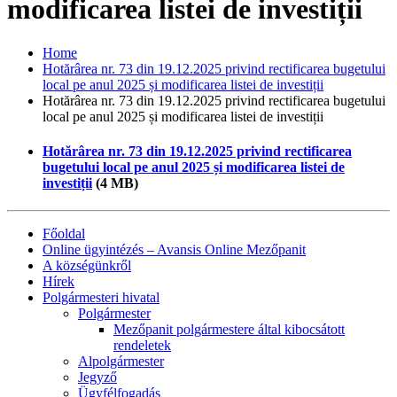
modificarea listei de investiții
Home
Hotărârea nr. 73 din 19.12.2025 privind rectificarea bugetului
local pe anul 2025 și modificarea listei de investiții
Hotărârea nr. 73 din 19.12.2025 privind rectificarea bugetului
local pe anul 2025 și modificarea listei de investiții
Hotărârea nr. 73 din 19.12.2025 privind rectificarea
bugetului local pe anul 2025 și modificarea listei de
investiții
(4 MB)
Főoldal
Online ügyintézés – Avansis Online Mezőpanit
A községünkről
Hírek
Polgármesteri hivatal
Polgármester
Mezőpanit polgármestere által kibocsátott
rendeletek
Alpolgármester
Jegyző
Ügyfélfogadás