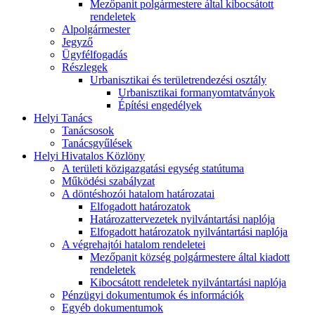
Mezőpanit polgármestere által kibocsátott
rendeletek
Alpolgármester
Jegyző
Ügyfélfogadás
Részlegek
Urbanisztikai és területrendezési osztály
Urbanisztikai formanyomtatványok
Építési engedélyek
Helyi Tanács
Tanácsosok
Tanácsgyűlések
Helyi Hivatalos Közlöny
A területi közigazgatási egység statútuma
Működési szabályzat
A döntéshozói hatalom határozatai
Elfogadott határozatok
Határozattervezetek nyilvántartási naplója
Elfogadott határozatok nyilvántartási naplója
A végrehajtói hatalom rendeletei
Mezőpanit község polgármestere által kiadott
rendeletek
Kibocsátott rendeletek nyilvántartási naplója
Pénzügyi dokumentumok és információk
Egyéb dokumentumok