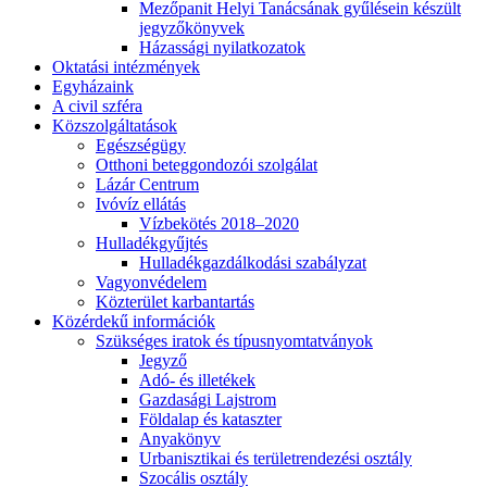
Mezőpanit Helyi Tanácsának gyűlésein készült
jegyzőkönyvek
Házassági nyilatkozatok
Oktatási intézmények
Egyházaink
A civil szféra
Közszolgáltatások
Egészségügy
Otthoni beteggondozói szolgálat
Lázár Centrum
Ivóvíz ellátás
Vízbekötés 2018–2020
Hulladékgyűjtés
Hulladékgazdálkodási szabályzat
Vagyonvédelem
Közterület karbantartás
Közérdekű információk
Szükséges iratok és típusnyomtatványok
Jegyző
Adó- és illetékek
Gazdasági Lajstrom
Földalap és kataszter
Anyakönyv
Urbanisztikai és területrendezési osztály
Szocális osztály