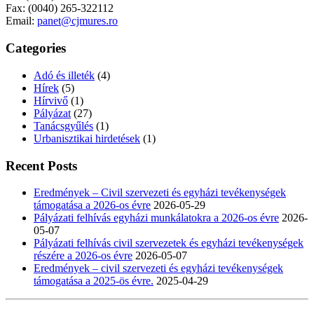
Fax: (0040) 265-322112
Email:
panet@cjmures.ro
Categories
Adó és illeték
(4)
Hírek
(5)
Hírvivő
(1)
Pályázat
(27)
Tanácsgyűlés
(1)
Urbanisztikai hirdetések
(1)
Recent Posts
Eredmények – Civil szervezeti és egyházi tevékenységek
támogatása a 2026-os évre
2026-05-29
Pályázati felhívás egyházi munkálatokra a 2026-os évre
2026-
05-07
Pályázati felhívás civil szervezetek és egyházi tevékenységek
részére a 2026-os évre
2026-05-07
Eredmények – civil szervezeti és egyházi tevékenységek
támogatása a 2025-ös évre.
2025-04-29