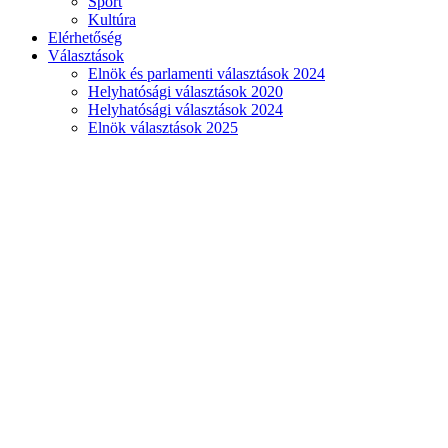
Sport
Kultúra
Elérhetőség
Választások
Elnök és parlamenti választások 2024
Helyhatósági választások 2020
Helyhatósági választások 2024
Elnök választások 2025