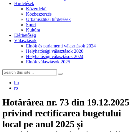
Hirdetések
Közérdekű
Közbeszerzés
Urbanisztikai hírdetések
Sport
Kultúra
Elérhetőség
Választások
Elnök és parlamenti választások 2024
Helyhatósági választások 2020
Helyhatósági választások 2024
Elnök választások 2025
hu
ro
Hotărârea nr. 73 din 19.12.2025
privind rectificarea bugetului
local pe anul 2025 și