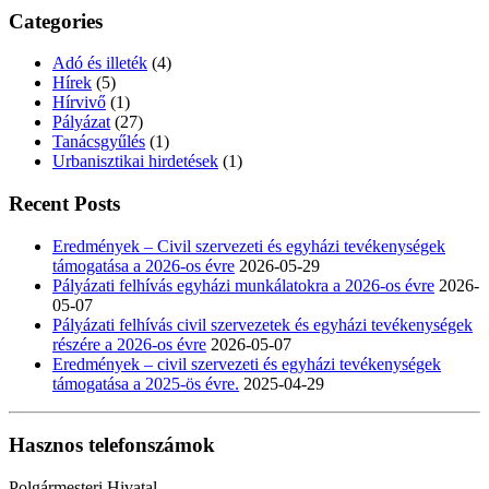
Categories
Adó és illeték
(4)
Hírek
(5)
Hírvivő
(1)
Pályázat
(27)
Tanácsgyűlés
(1)
Urbanisztikai hirdetések
(1)
Recent Posts
Eredmények – Civil szervezeti és egyházi tevékenységek
támogatása a 2026-os évre
2026-05-29
Pályázati felhívás egyházi munkálatokra a 2026-os évre
2026-
05-07
Pályázati felhívás civil szervezetek és egyházi tevékenységek
részére a 2026-os évre
2026-05-07
Eredmények – civil szervezeti és egyházi tevékenységek
támogatása a 2025-ös évre.
2025-04-29
Hasznos telefonszámok
Polgármesteri Hivatal