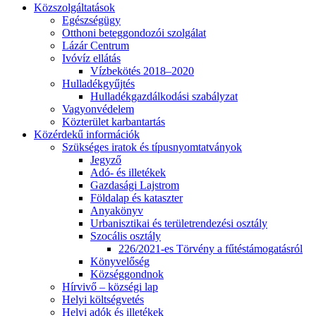
Közszolgáltatások
Egészségügy
Otthoni beteggondozói szolgálat
Lázár Centrum
Ivóvíz ellátás
Vízbekötés 2018–2020
Hulladékgyűjtés
Hulladékgazdálkodási szabályzat
Vagyonvédelem
Közterület karbantartás
Közérdekű információk
Szükséges iratok és típusnyomtatványok
Jegyző
Adó- és illetékek
Gazdasági Lajstrom
Földalap és kataszter
Anyakönyv
Urbanisztikai és területrendezési osztály
Szocális osztály
226/2021-es Törvény a fűtéstámogatásról
Könyvelőség
Községgondnok
Hírvivő – községi lap
Helyi költségvetés
Helyi adók és illetékek