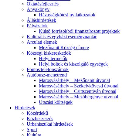
Oktatásfejlesztés
Anyakönyv
Házasságkötési nyilatkozatok
Álláshirdetések
Pályázatok
Külső forrásokból finanszírozott projektek
Kulturális és egyházi eseménynaptár
Arculati elemek
Mezőpanit Község címere
Községi kiskereskedők
Helyi termelők
Helyi boltok és kiszolgáló egységek
Fontos telefonszámok
Autóbusz-menetrend
Marosvásárhely – Mezőpanit útvonal
Marosvásárhely – Székelykövesd útvonal
Marosvásárhely – Csittszentiván útvonal
Marosvásárhely – Mezőbergenye útvonal
Utazási költségek
Hirdetések
Közérdekű
Közbeszerzés
Urbanisztikai hírdetések
Sport
Kultúra