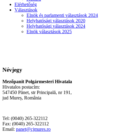
Elérhetőség
Választások
Elnök és parlamenti választások 2024
Helyhatósági választások 2020
Helyhatósági választások 2024
Elnök választások 2025
Névjegy
Mezőpanit Polgármesteri Hivatala
Hivatalos postacím:
547450 Pănet, str Principală, nr 191,
jud Mureș, România
Tel: (0040) 265-322112
Fax: (0040) 265-322112
Email:
panet@cjmures.ro