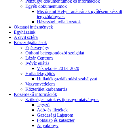
Pénzügyi dokumentumok és információk
Egyéb dokumentumok
Mezőpanit Helyi Tanácsának gyűlésein készült
jegyzőkönyvek
Házassági nyilatkozatok
Oktatási intézmények
Egyházaink
A civil szféra
Közszolgáltatások
Egészségügy
Otthoni beteggondozói szolgálat
Lázár Centrum
Ivóvíz ellátás
Vízbekötés 2018–2020
Hulladékgyűjtés
Hulladékgazdálkodási szabályzat
Vagyonvédelem
Közterület karbantartás
Közérdekű információk
Szükséges iratok és típusnyomtatványok
Jegyző
Adó- és illetékek
Gazdasági Lajstrom
Földalap és kataszter
Anyakönyv