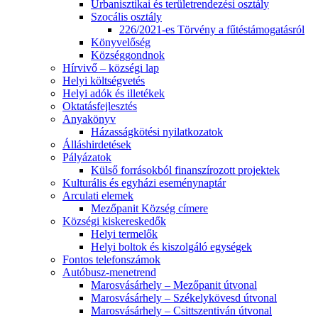
Urbanisztikai és területrendezési osztály
Szocális osztály
226/2021-es Törvény a fűtéstámogatásról
Könyvelőség
Községgondnok
Hírvivő – községi lap
Helyi költségvetés
Helyi adók és illetékek
Oktatásfejlesztés
Anyakönyv
Házasságkötési nyilatkozatok
Álláshirdetések
Pályázatok
Külső forrásokból finanszírozott projektek
Kulturális és egyházi eseménynaptár
Arculati elemek
Mezőpanit Község címere
Községi kiskereskedők
Helyi termelők
Helyi boltok és kiszolgáló egységek
Fontos telefonszámok
Autóbusz-menetrend
Marosvásárhely – Mezőpanit útvonal
Marosvásárhely – Székelykövesd útvonal
Marosvásárhely – Csittszentiván útvonal