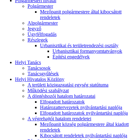
Polgármesteri hivatal
Polgármester
Mezőpanit polgármestere által kibocsátott
rendeletek
Alpolgármester
Jegyző
Ügyfélfogadás
Részlegek
Urbanisztikai és területrendezési osztály
Urbanisztikai formanyomtatványok
Építési engedélyek
Helyi Tanács
Tanácsosok
Tanácsgyűlések
Helyi Hivatalos Közlöny
A területi közigazgatási egység statútuma
Működési szabályzat
A döntéshozói hatalom határozatai
Elfogadott határozatok
Határozattervezetek nyilvántartási naplója
Elfogadott határozatok nyilvántartási naplója
A végrehajtói hatalom rendeletei
Mezőpanit község polgármestere által kiadott
rendeletek
Kibocsátott rendeletek nyilvántartási naplója