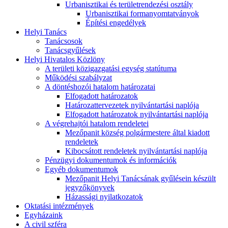
Urbanisztikai és területrendezési osztály
Urbanisztikai formanyomtatványok
Építési engedélyek
Helyi Tanács
Tanácsosok
Tanácsgyűlések
Helyi Hivatalos Közlöny
A területi közigazgatási egység statútuma
Működési szabályzat
A döntéshozói hatalom határozatai
Elfogadott határozatok
Határozattervezetek nyilvántartási naplója
Elfogadott határozatok nyilvántartási naplója
A végrehajtói hatalom rendeletei
Mezőpanit község polgármestere által kiadott
rendeletek
Kibocsátott rendeletek nyilvántartási naplója
Pénzügyi dokumentumok és információk
Egyéb dokumentumok
Mezőpanit Helyi Tanácsának gyűlésein készült
jegyzőkönyvek
Házassági nyilatkozatok
Oktatási intézmények
Egyházaink
A civil szféra