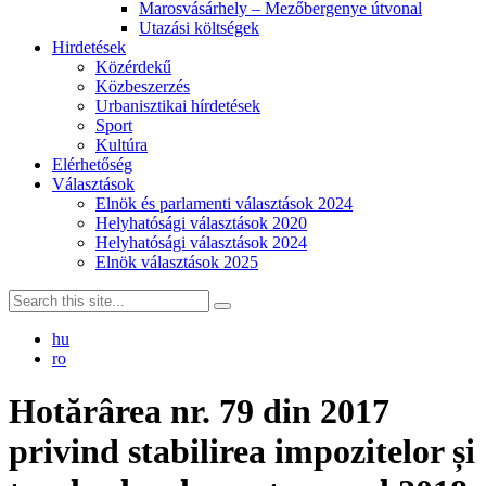
Marosvásárhely – Mezőbergenye útvonal
Utazási költségek
Hirdetések
Közérdekű
Közbeszerzés
Urbanisztikai hírdetések
Sport
Kultúra
Elérhetőség
Választások
Elnök és parlamenti választások 2024
Helyhatósági választások 2020
Helyhatósági választások 2024
Elnök választások 2025
hu
ro
Hotărârea nr. 79 din 2017
privind stabilirea impozitelor și