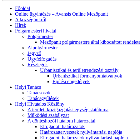
Főoldal
Online ügyintézés – Avansis Online Mezőpanit
A községünkről
Hírek
Polgármesteri hivatal
Polgármester
Mezőpanit polgármestere által kibocsátott rendelet
Alpolgármester
Jegyző
Ügyfélfogadás
Részlegek
Urbanisztikai és területrendezési osztály
Urbanisztikai formanyomtatványok
Építési engedélyek
Helyi Tanács
Tanácsosok
Tanácsgyűlések
Helyi Hivatalos Közlöny
A területi közigazgatási egység statútuma
Működési szabályzat
A döntéshozói hatalom határozatai
Elfogadott határozatok
Határozattervezetek nyilvántartási naplója
Elfogadott határozatok nyilvántartási naplója