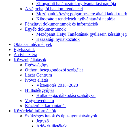
Elfogadott határozatok nyilvántartási naplója
A végrehajtói hatalom rendeletei
Mezőpanit község polgármestere által kiadott rend
Kibocsátott rendeletek nyilvántartási naplója
Pénzügyi dokumentumok és információk
Egyéb dokumentumok
Mezőpanit Helyi Tanácsának gyűlésein készült j
Házassági nyilatkozatok
Oktatási intézmények
Egyházaink
A civil szféra
Közszolgáltatások
Egészségügy
Otthoni beteggondozói szolgálat
Lázár Centrum
Ivóvíz ellátás
Vízbekötés 2018–2020
Hulladékgyűjtés
Hulladékgazdálkodási szabályzat
Vagyonvédelem
Közterület karbantartás
Közérdekű információk
Szükséges iratok és típusnyomtatványok
Jegyző
Adó- és illetékek