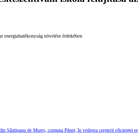
a az energiahatékonyság növelése érdekében
 din Sântioana de Mureș, comuna Pănet, în vederea creșterii eficienței en