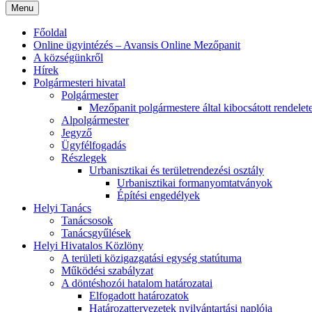
Menu
Főoldal
Online ügyintézés – Avansis Online Mezőpanit
A községünkről
Hírek
Polgármesteri hivatal
Polgármester
Mezőpanit polgármestere által kibocsátott rendelet
Alpolgármester
Jegyző
Ügyfélfogadás
Részlegek
Urbanisztikai és területrendezési osztály
Urbanisztikai formanyomtatványok
Építési engedélyek
Helyi Tanács
Tanácsosok
Tanácsgyűlések
Helyi Hivatalos Közlöny
A területi közigazgatási egység statútuma
Működési szabályzat
A döntéshozói hatalom határozatai
Elfogadott határozatok
Határozattervezetek nyilvántartási naplója