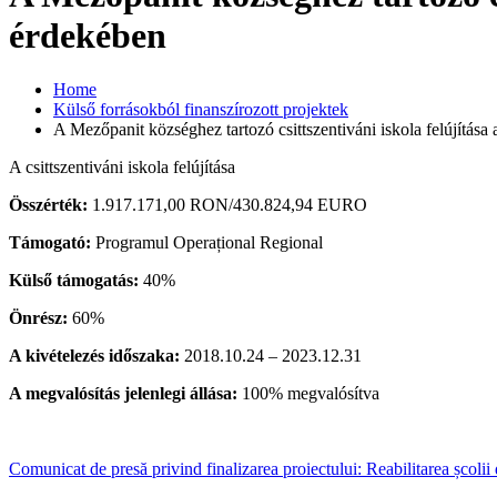
érdekében
Home
Külső forrásokból finanszírozott projektek
A Mezőpanit községhez tartozó csittszentiváni iskola felújítás
A csittszentiváni iskola felújítása
Összérték:
1.917.171,00 RON/430.824,94 EURO
Támogató:
Programul Operațional Regional
Külső támogatás:
40%
Önrész:
60%
A kivételezés időszaka:
2018.10.24 – 2023.12.31
A megvalósítás jelenlegi állása:
100% megvalósítva
Comunicat de presă privind finalizarea proiectului: Reabilitarea școlii