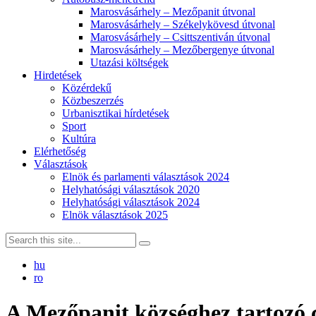
Marosvásárhely – Mezőpanit útvonal
Marosvásárhely – Székelykövesd útvonal
Marosvásárhely – Csittszentiván útvonal
Marosvásárhely – Mezőbergenye útvonal
Utazási költségek
Hirdetések
Közérdekű
Közbeszerzés
Urbanisztikai hírdetések
Sport
Kultúra
Elérhetőség
Választások
Elnök és parlamenti választások 2024
Helyhatósági választások 2020
Helyhatósági választások 2024
Elnök választások 2025
hu
ro
A Mezőpanit községhez tartozó cs