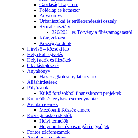
Gazdasági Lajstrom
Földalap és kataszter
Anyakönyv
Urbanisztikai és területrendezési osztály
Szocális osztály
226/2021-es Törvény a fűtéstámogatásról
Könyvelőség
Községgondnok
Hírvivő – községi lap
Helyi költségvetés
Helyi adók és illetékek
Oktatásfejlesztés
Anyakönyv
Házasságkötési nyilatkozatok
Álláshirdetések
Pályázatok
Külső forrásokból finanszírozott projektek
Kulturális és egyházi eseménynaptár
Arculati elemek
Mezőpanit Község címere
Községi kiskereskedők
Helyi termelők
Helyi boltok és kiszolgáló egységek
Fontos telefonszámok
Autóbusz-menetrend