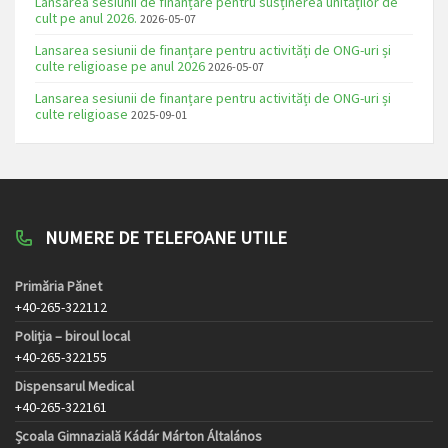
Lansarea sesiunii de finanțare pentru susținerea unităților de
cult pe anul 2026.
2026-05-07
Lansarea sesiunii de finanțare pentru activități de ONG-uri și
culte religioase pe anul 2026
2026-05-07
Lansarea sesiunii de finanțare pentru activități de ONG-uri și
culte religioase
2025-09-01
NUMERE DE TELEFOANE UTILE
Primăria Pănet
+40-265-322112
Poliția – biroul local
+40-265-322155
Dispensarul Medical
+40-265-322161
Școala Gimnazială Kádár Márton Általános