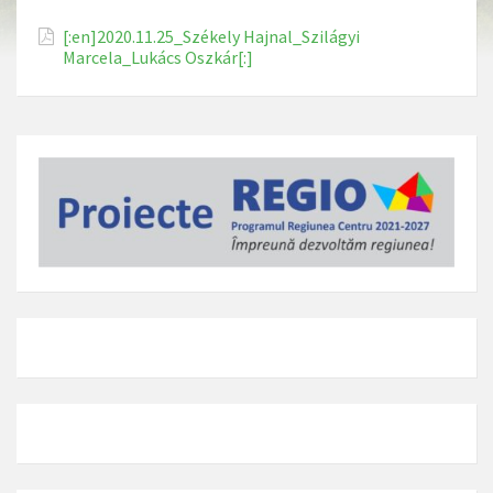
[:en]2020.11.25_Székely Hajnal_Szilágyi
Marcela_Lukács Oszkár[:]