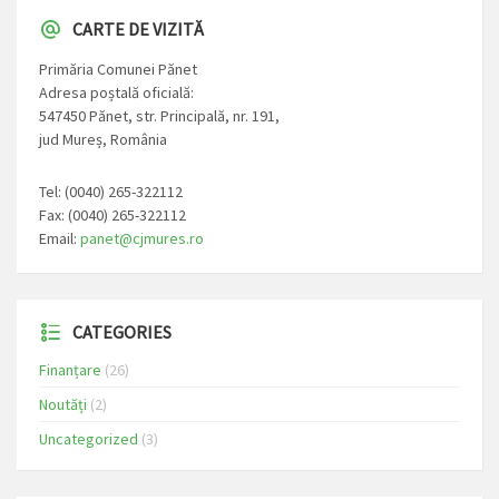
CARTE DE VIZITĂ
Primăria Comunei Pănet
Adresa poștală oficială:
547450 Pănet, str. Principală, nr. 191,
jud Mureș, România
Tel: (0040) 265-322112
Fax: (0040) 265-322112
Email:
panet@cjmures.ro
CATEGORIES
Finanțare
(26)
Noutăți
(2)
Uncategorized
(3)