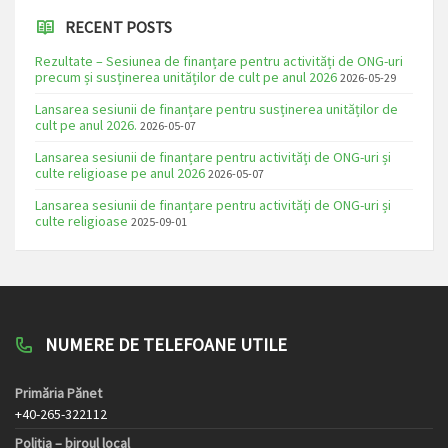
RECENT POSTS
Rezultate – Sesiunea de finanțare pentru activități de ONG-uri
precum și susținerea unităților de cult pe anul 2026
2026-05-29
Lansarea sesiunii de finanțare pentru susținerea unităților de
cult pe anul 2026.
2026-05-07
Lansarea sesiunii de finanțare pentru activități de ONG-uri și
culte religioase pe anul 2026
2026-05-07
Lansarea sesiunii de finanțare pentru activități de ONG-uri și
culte religioase
2025-09-01
NUMERE DE TELEFOANE UTILE
Primăria Pănet
+40-265-322112
Poliția – biroul local